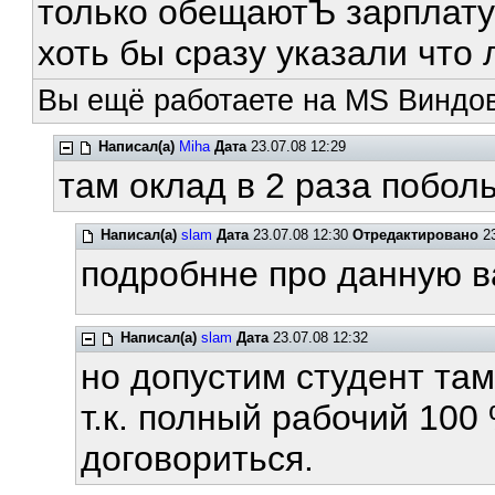
только обещаютЪ зарплату
хоть бы сразу указали что л
Вы ещё работаете на MS Виндов
Написал(а)
Miha
Дата
23.07.08 12:29
там оклад в 2 раза побольш
Написал(а)
slam
Дата
23.07.08 12:30
Отредактировано
23
подробнне про данную в
Написал(а)
slam
Дата
23.07.08 12:32
но допустим студент там
т.к. полный рабочий 100 
договориться.