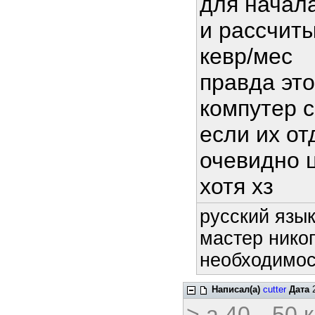
для начала
и рассчиты
кевр/мес
правда это
компутер с
если их от
очевидно 
хотя хз
русский язык
мастер никог
необходимост
Написал(а)
cutter
Дата
2
> а 40-- 50 