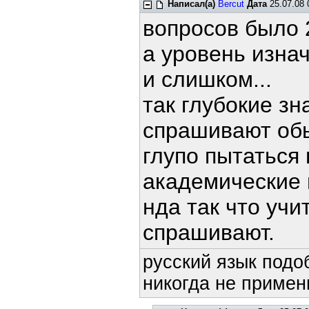
Написал(а)
Bercut
Дата
25.07.08 
вопросов было 2
а уровень изна
и слишком...
так глубокие зна
спрашивают обы
глупо пытаться 
академические п
нда так что учит
спрашивают.
русский язык подоб
никогда не примени