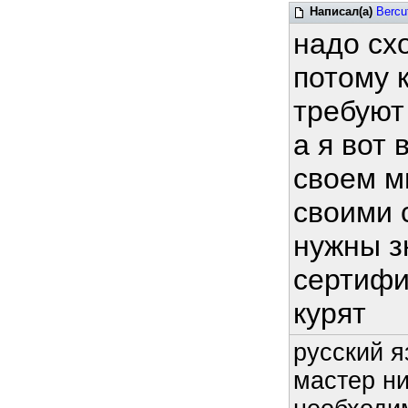
Написал(а)
Bercu
надо сх
потому 
требуют
а я вот
своем м
своими 
нужны з
сертифи
курят
русский я
мастер ни