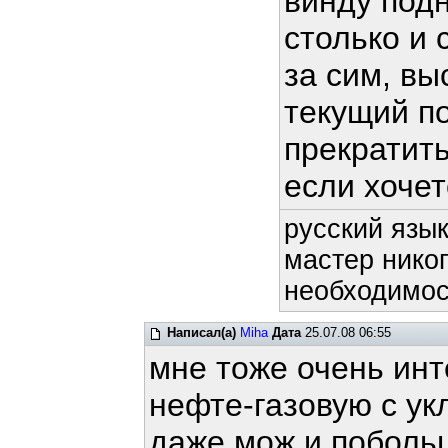
винду подн
столько и 
за сим, в
текущий п
прекратит
если хочет
русский язык
мастер никог
необходимост
Написал(а)
Miha
Дата
25.07.08 06:55
мне тоже очень инт
нефте-газовую с ук
даже мож и побольш