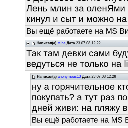
Лень млин за оленЯми 
кинул и сыт и можно на
Вы ещё работаете на MS Ви
Написал(а)
Miha
Дата
23.07.08 12:22
Так там девки сами буду
ведуться не только на linu
Написал(а)
anonymous13
Дата
23.07.08 12:28
ну а горячительное кт
покупать? а тут раз п
дней живи: на пляжу в 
Вы ещё работаете на MS 