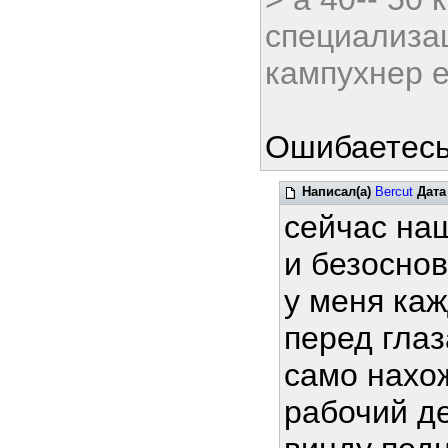
специализац
кампухнер 
Ошибаетесь,
Написал(а)
Bercut
Дата
сейчас на
и безосно
у меня ка
перед глаз
само нахо
рабочий де