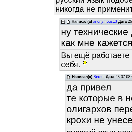
русский язык подобе
никогда не применит
Написал(а)
anonymous13
Дата
25
ну технические 
как мне кажется
Вы ещё работаете 
себя.
Написал(а)
Bercut
Дата
25.07.08 
да привел
те которые в 
олигархов пе
крохи не уне