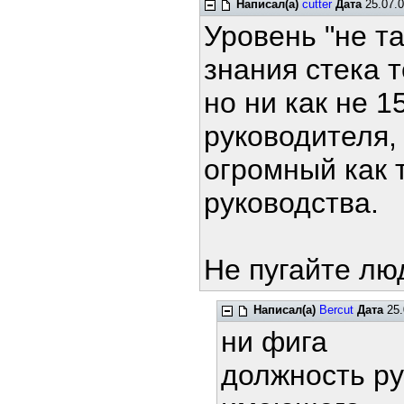
Написал(а)
cutter
Дата
25.07.0
Уровень "не та
знания стека тс
но ни как не 1
руководителя,
огромный как т
руководства.
Не пугайте л
Написал(а)
Bercut
Дата
25.
ни фига
должность ру