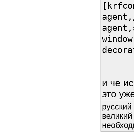
[krfco
agent,
agent,
window
decora
и че ис
это уж
русский 
великий
необход