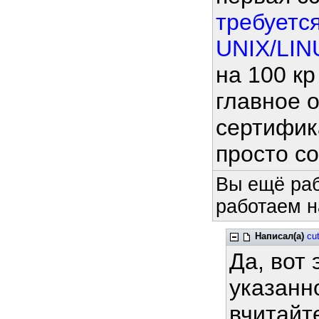
требуетс
UNIX/LINU
на 100 кр
главное 
сертифика
просто с
Вы ещё раб
работаем н
Написал(а)
cut
Да, вот 
указанн
вчитайте