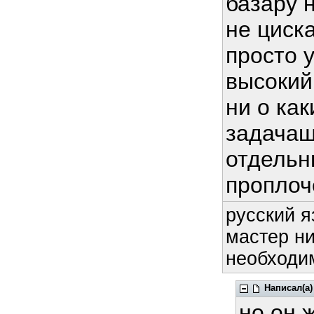
базару н
не циск
просто 
высокий
ни о ка
задачаш
отдельн
проплоч
русский я
мастер ни
необходим
Написал(а)
но он 