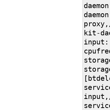
daemon
daemon
proxy,
kit-da
input:
cpufre
storag
storag
[btdel
servic
input,
servic