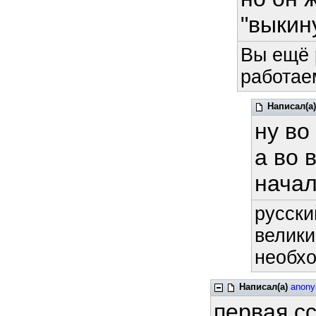
"выкин
Вы ещё 
работае
Написал(а)
ну во
а во 
начал
русски
велики
необхо
Написал(а)
anon
первая сс