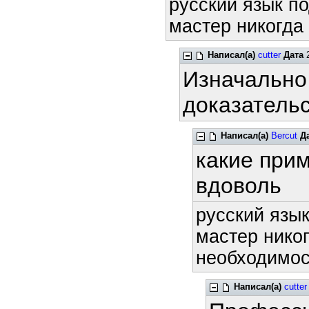
русский язык по
мастер никогда 
Написал(а)
cutter
Дата
2
Изначально
доказательс
Написал(а)
Bercut
Д
какие прим
вдоволь
русский язык
мастер никог
необходимост
Написал(а)
cutter