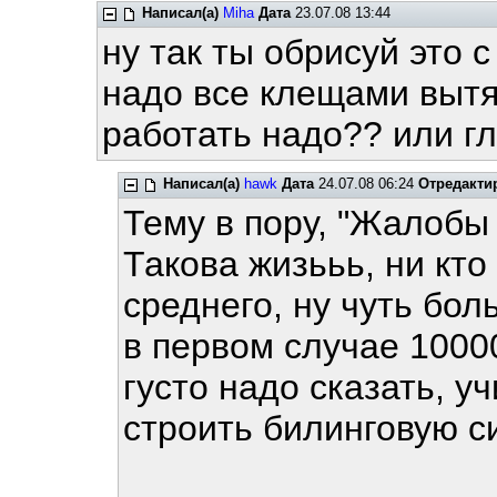
Написал(а)
Miha
Дата
23.07.08 13:44
ну так ты обрисуй это с
надо все клещами вытяг
работать надо?? или г
Написал(а)
hawk
Дата
24.07.08 06:24
Отредакти
Тему в пору, "Жалобы 
Такова жизььь, ни кто
среднего, ну чуть бол
в первом случае 10000
густо надо сказать, у
строить билинговую с