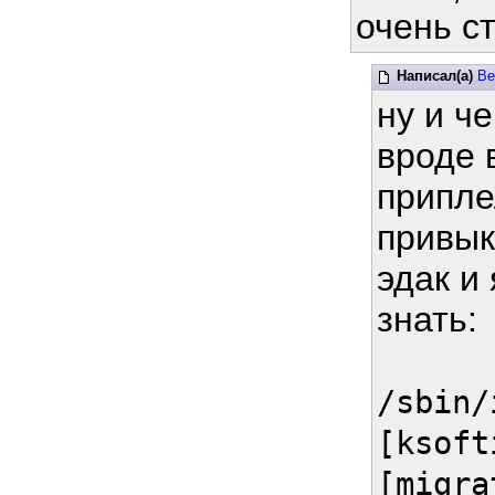
очень с
Написал(а)
Be
ну и ч
вроде в
припле
привык
эдак и
знать:
/sbin/
[ksoft
[migra