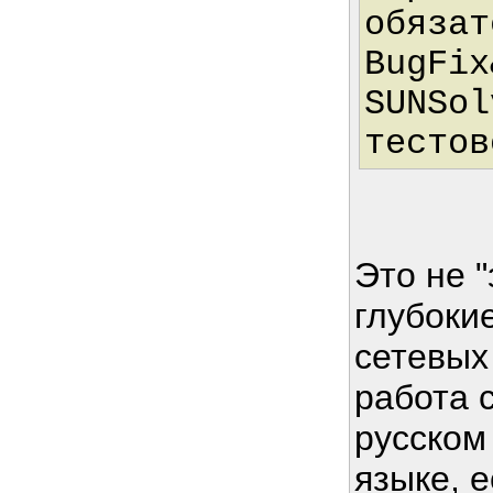
обязат
BugFix
SUNSol
тестов
Это не "
глубоки
сетевых
работа 
русском
языке, е