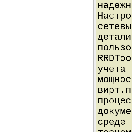
надежн
Настро
сетевы
детали
пользо
RRDToo
учета 
мощнос
вирт.п
процес
докуме
среде 