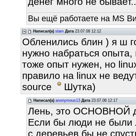
денег много не бывает...
Вы ещё работаете на MS Ви
Написал(а)
slam
Дата
23.07.08 12:12
Обленились блин ) я ш г
нужно набраться опыта, 
тоже опыт нужен, но lin
правило на linux не вед
sourсe
Шутка)
Написал(а)
anonymous13
Дата
23.07.08 12:17
Лень, это ОСНОВНОЙ д
Если бы люди не были 
с деревьев бы не спуст