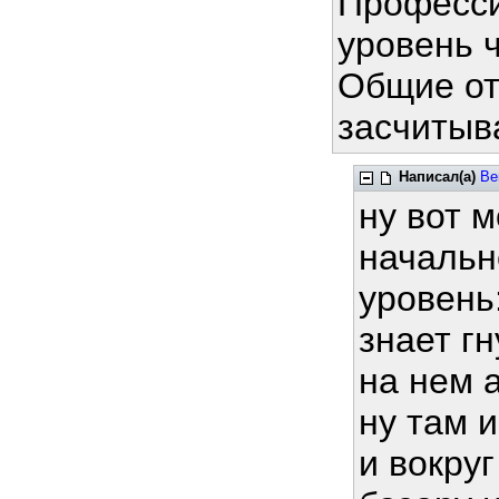
Професси
уровень 
Общие отв
засчитыв
Написал(а)
Be
ну вот 
начальн
уровень
знает г
на нем 
ну там 
и вокру