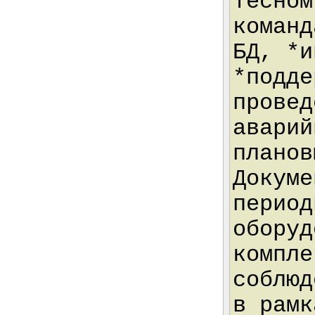
тесном
команд
БД, *и
*подде
провед
аварий
планов
Докуме
период
оборуд
компле
соблюд
в рамк