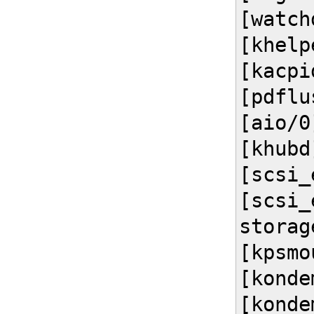
[watch
[khelp
[kacpi
[pdflu
[aio/0
[khubd
[scsi_
[scsi_
storag
[kpsmo
[konde
[konde