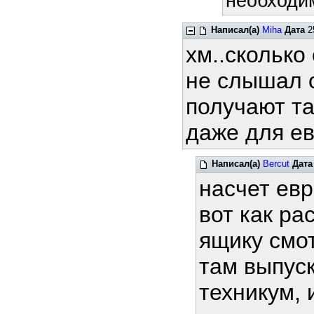
необходим
Написал(а)
Miha
Дата
25
хм..сколько
не слышал о
получают та
даже для ев
Написал(а)
Bercut
Дата
насчет ев
вот как ра
ящику смот
там выпус
техникум, 