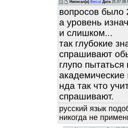
Написал(а)
Bercut
Дата
25.07.08 
вопросов было 2
а уровень изна
и слишком...
так глубокие зна
спрашивают обы
глупо пытаться 
академические п
нда так что учит
спрашивают.
русский язык подоб
никогда не примени