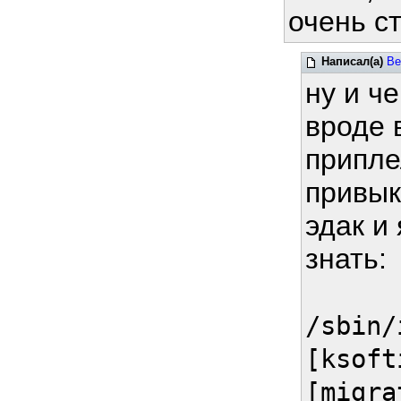
очень с
Написал(а)
Be
ну и ч
вроде в
припле
привык
эдак и
знать:
/sbin/
[ksoft
[migra