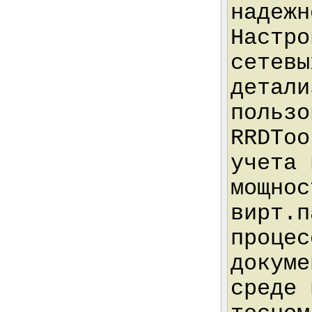
надежн
Настро
сетевы
детали
пользо
RRDToo
учета 
мощнос
вирт.п
процес
докуме
среде 