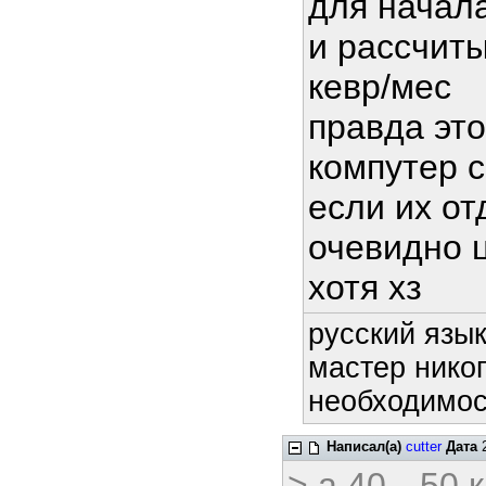
для начала
и рассчиты
кевр/мес
правда это
компутер с
если их от
очевидно 
хотя хз
русский язык
мастер никог
необходимост
Написал(а)
cutter
Дата
2
> а 40-- 50 