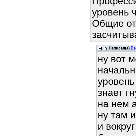
Професси
уровень 
Общие отв
засчитыв
Написал(а)
Be
ну вот 
начальн
уровень
знает г
на нем 
ну там 
и вокру