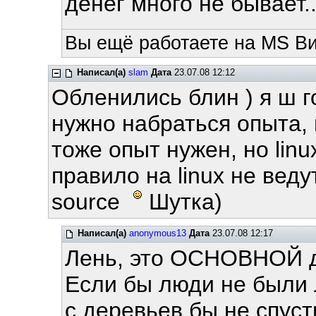
денег много не бывает...
Вы ещё работаете на MS Ви
Написал(а)
slam
Дата
23.07.08 12:12
Обленились блин ) я ш г
нужно набраться опыта, 
тоже опыт нужен, но lin
правило на linux не вед
sourсe
Шутка)
Написал(а)
anonymous13
Дата
23.07.08 12:17
Лень, это ОСНОВНОЙ д
Если бы люди не были 
с деревьев бы не спуст