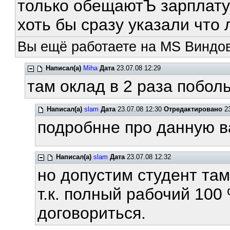
только обещаютЪ зарплату
хоть бы сразу указали что л
Вы ещё работаете на MS Виндов
Написал(а)
Miha
Дата
23.07.08 12:29
там оклад в 2 раза побольш
Написал(а)
slam
Дата
23.07.08 12:30
Отредактировано
23
подробнне про данную в
Написал(а)
slam
Дата
23.07.08 12:32
но допустим студент там
т.к. полный рабочий 100 
договориться.