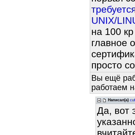
требуетс
UNIX/LINU
на 100 кр
главное 
сертифика
просто с
Вы ещё раб
работаем н
Написал(а)
cut
Да, вот 
указанн
вчитайте