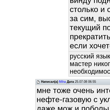
винду подн
столько и 
за сим, в
текущий п
прекратит
если хочет
русский язык
мастер никог
необходимост
Написал(а)
Miha
Дата
25.07.08 06:55
мне тоже очень инт
нефте-газовую с ук
даже мож и побольш