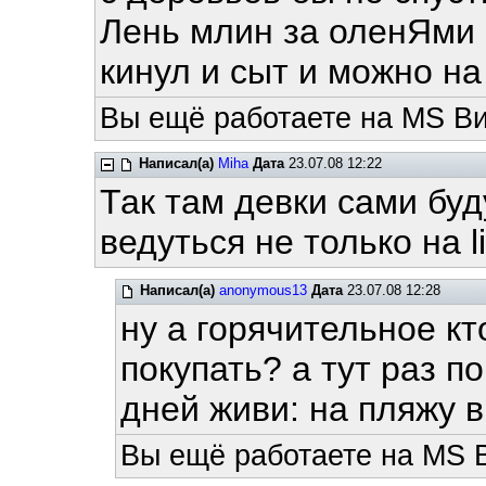
Лень млин за оленЯми 
кинул и сыт и можно на
Вы ещё работаете на MS Ви
Написал(а)
Miha
Дата
23.07.08 12:22
Так там девки сами буду
ведуться не только на linu
Написал(а)
anonymous13
Дата
23.07.08 12:28
ну а горячительное кт
покупать? а тут раз п
дней живи: на пляжу в 
Вы ещё работаете на MS 