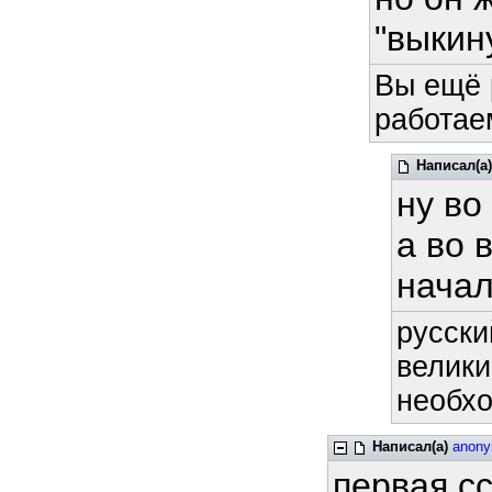
"выкин
Вы ещё 
работае
Написал(а)
ну во
а во 
начал
русски
велики
необхо
Написал(а)
anon
первая сс