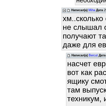
необходим
Написал(а)
Miha
Дата
25
хм..сколько
не слышал о
получают та
даже для ев
Написал(а)
Bercut
Дата
насчет ев
вот как ра
ящику смот
там выпус
техникум, 