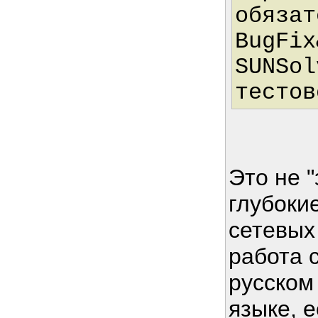
обязат
BugFix
SUNSol
тестов
Это не "
глубоки
сетевых
работа 
русском
языке, е