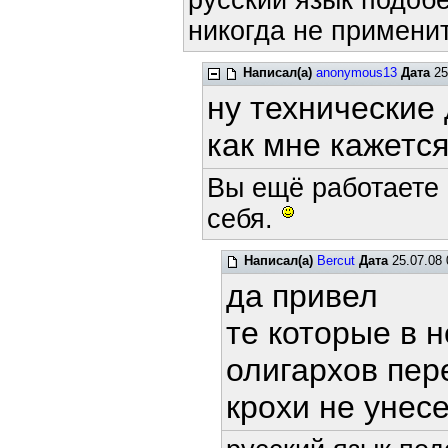
русский язык подобе
никогда не применит
Написал(а)
anonymous13
Дата
25
ну технические 
как мне кажется
Вы ещё работаете 
себя.
Написал(а)
Bercut
Дата
25.07.08 
да привел
те которые в 
олигархов пе
крохи не уне