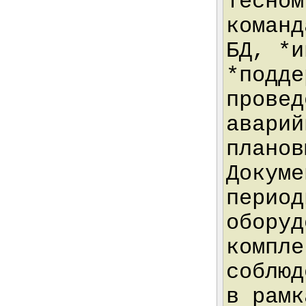
тесном
команд
БД, *и
*подде
провед
аварий
планов
Докуме
период
оборуд
компле
соблюд
в рамк