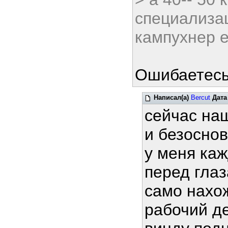
специализац
кампухнер 
Ошибаетесь,
Написал(а)
Bercut
Дата
сейчас на
и безосно
у меня ка
перед глаз
само нахо
рабочий де