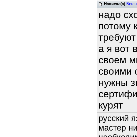
Написал(а)
Bercu
надо сх
потому 
требуют
а я вот
своем м
своими 
нужны з
сертифи
курят
русский я
мастер ни