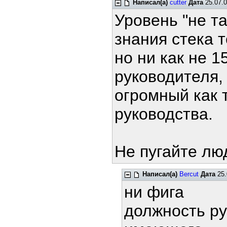
Написал(а)
cutter
Дата
25.07.0
Уровень "не та
знания стека тс
но ни как не 1
руководителя,
огромный как т
руководства.
Не пугайте л
Написал(а)
Bercut
Дата
25.
ни фига
должность ру