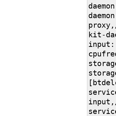
daemon
daemon
proxy,
kit-da
input:
cpufre
storag
storag
[btdel
servic
input,
servic