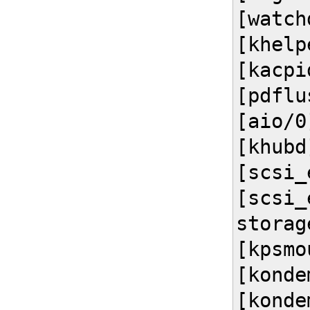
[watch
[khelp
[kacpi
[pdflu
[aio/0
[khubd
[scsi_
[scsi_
storag
[kpsmo
[konde
[konde