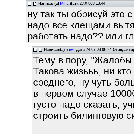
Написал(а)
Miha
Дата
23.07.08 13:44
ну так ты обрисуй это с
надо все клещами вытяг
работать надо?? или г
Написал(а)
hawk
Дата
24.07.08 06:24
Отредакти
Тему в пору, "Жалобы 
Такова жизььь, ни кто
среднего, ну чуть бол
в первом случае 10000
густо надо сказать, у
строить билинговую с