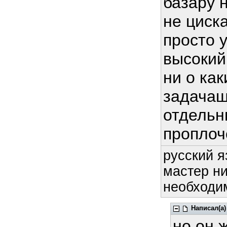
базару н
не циск
просто 
высокий
ни о ка
задачаш
отдельн
проплоч
русский я
мастер ни
необходим
Написал(а)
но он 