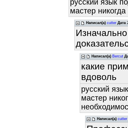
русский язык по
мастер никогда 
Написал(а)
cutter
Дата
2
Изначально
доказательс
Написал(а)
Bercut
Д
какие прим
вдоволь
русский язык
мастер никог
необходимост
Написал(а)
cutter