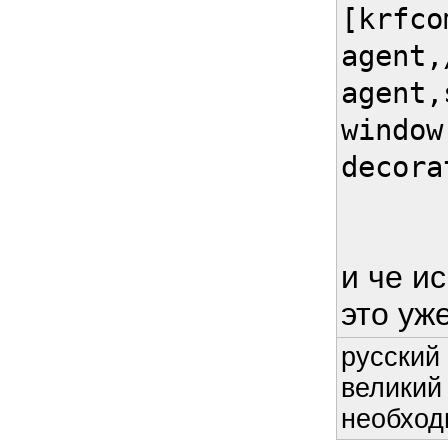
[krfco
agent,
agent,
window
decora
и че ис
это уж
русский 
великий
необход