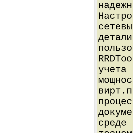
надежн
Настро
сетевы
детали
пользо
RRDToo
учета 
мощнос
вирт.п
процес
докуме
среде 