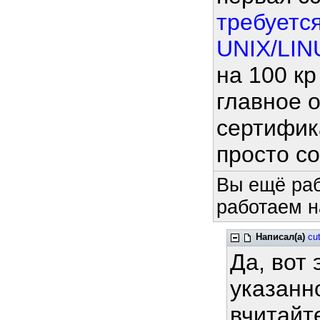
требуетс
UNIX/LINU
на 100 кр
главное 
сертифика
просто с
Вы ещё раб
работаем н
Написал(а)
cut
Да, вот 
указанн
вчитайте