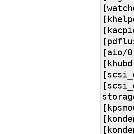
[watch
[khelp
[kacpi
[pdflu
[aio/0
[khubd
[scsi_
[scsi_
storag
[kpsmo
[konde
[konde