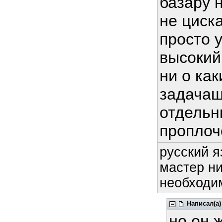
базару н
не циск
просто 
высокий
ни о ка
задачаш
отдельн
проплоч
русский я
мастер ни
необходим
Написал(а)
но он 