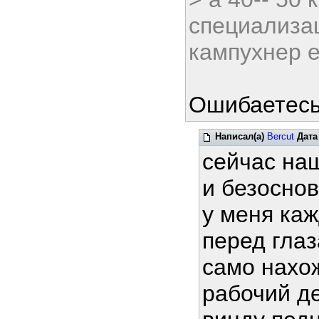
специализац
кампухнер 
Ошибаетесь,
Написал(а)
Bercut
Дата
сейчас на
и безосно
у меня ка
перед глаз
само нахо
рабочий де