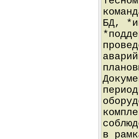
тесном
команд
БД, *и
*подде
провед
аварий
планов
Докуме
период
оборуд
компле
соблюд
в рамк