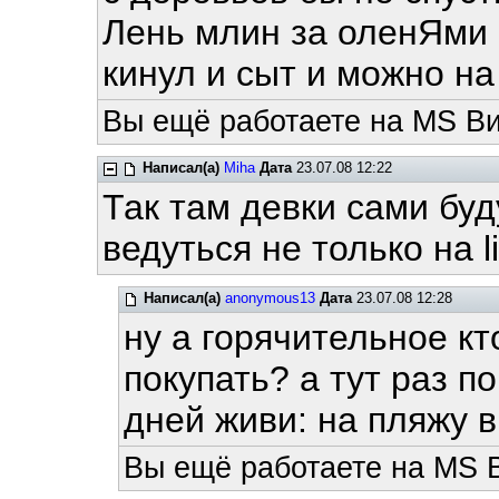
Лень млин за оленЯми 
кинул и сыт и можно на
Вы ещё работаете на MS Ви
Написал(а)
Miha
Дата
23.07.08 12:22
Так там девки сами буду
ведуться не только на linu
Написал(а)
anonymous13
Дата
23.07.08 12:28
ну а горячительное кт
покупать? а тут раз п
дней живи: на пляжу в 
Вы ещё работаете на MS 