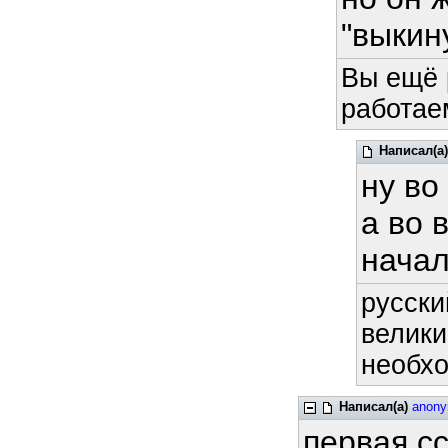
"выкин
Вы ещё 
работае
Написал(а)
ну во
а во 
начал
русски
велики
необхо
Написал(а)
anon
первая сс