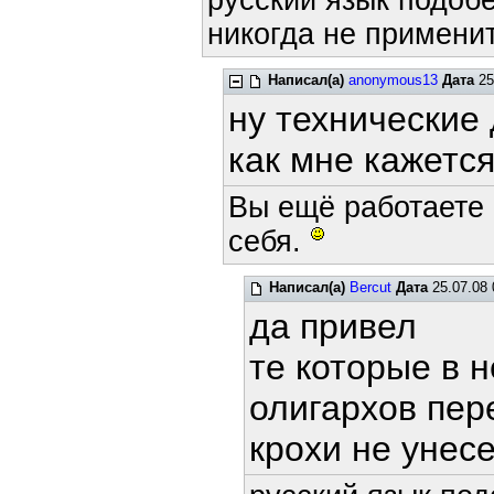
русский язык подобе
никогда не применит
Написал(а)
anonymous13
Дата
25
ну технические 
как мне кажется
Вы ещё работаете 
себя.
Написал(а)
Bercut
Дата
25.07.08 
да привел
те которые в 
олигархов пе
крохи не уне