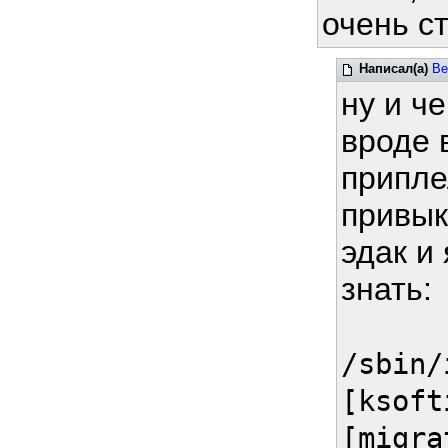
очень с
Написал(а)
Be
ну и ч
вроде в
припле
привык
эдак и
знать:
/sbin/
[ksoft
[migra