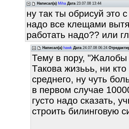
Написал(а)
Miha
Дата
23.07.08 13:44
ну так ты обрисуй это с
надо все клещами вытяг
работать надо?? или г
Написал(а)
hawk
Дата
24.07.08 06:24
Отредакти
Тему в пору, "Жалобы 
Такова жизььь, ни кто
среднего, ну чуть бол
в первом случае 10000
густо надо сказать, у
строить билинговую с