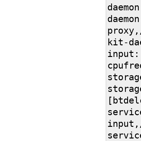
daemon
daemon
proxy,
kit-da
input:
cpufre
storag
storag
[btdel
servic
input,
servic