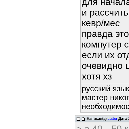
для начала
и рассчиты
кевр/мес
правда это
компутер с
если их от
очевидно 
хотя хз
русский язык
мастер никог
необходимост
Написал(а)
cutter
Дата
2
> а 40-- 50 