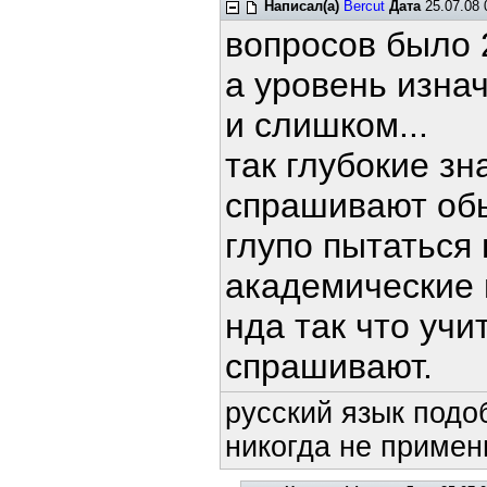
Написал(а)
Bercut
Дата
25.07.08 
вопросов было 2
а уровень изна
и слишком...
так глубокие зна
спрашивают обы
глупо пытаться 
академические п
нда так что учит
спрашивают.
русский язык подоб
никогда не примени