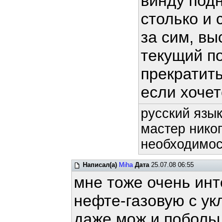
винду подн
столько и 
за сим, в
текущий п
прекратит
если хочет
русский язык
мастер никог
необходимост
Написал(а)
Miha
Дата
25.07.08 06:55
мне тоже очень инт
нефте-газовую с ук
даже мож и побольш