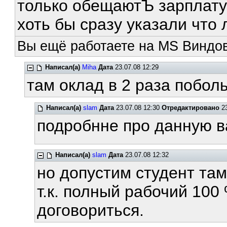
только обещаютЪ зарплату
хоть бы сразу указали что л
Вы ещё работаете на MS Виндов
Написал(а)
Miha
Дата
23.07.08 12:29
там оклад в 2 раза побольш
Написал(а)
slam
Дата
23.07.08 12:30
Отредактировано
23
подробнне про данную в
Написал(а)
slam
Дата
23.07.08 12:32
но допустим студент там
т.к. полный рабочий 100 
договориться.