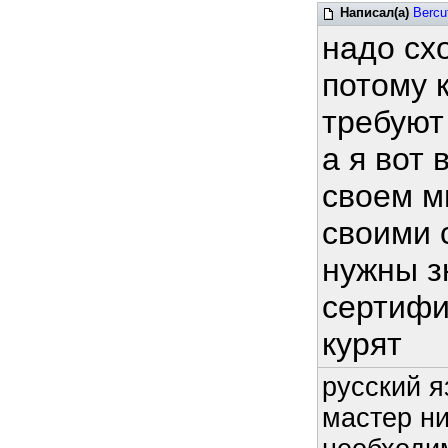
Написал(а)
Bercu
надо сх
потому 
требуют
а я вот
своем м
своими 
нужны з
сертифи
курят
русский я
мастер ни