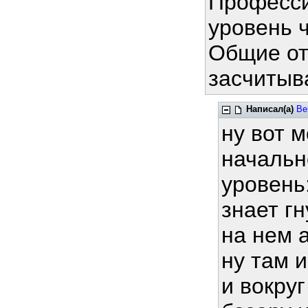
Професси
уровень 
Общие отв
засчитыв
Написал(а)
Be
ну вот 
начальн
уровень
знает г
на нем 
ну там 
и вокру