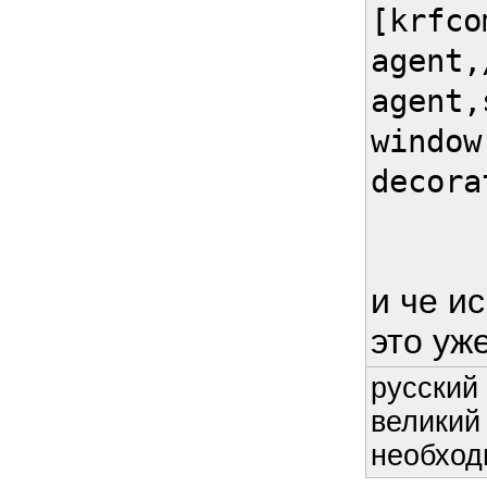
[krfco
agent,
agent,
window
decora
и че ис
это уж
русский 
великий
необход