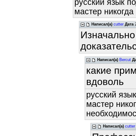
русский язык по
мастер никогда 
Написал(а)
cutter
Дата
2
Изначально
доказательс
Написал(а)
Bercut
Д
какие прим
вдоволь
русский язык
мастер никог
необходимост
Написал(а)
cutter