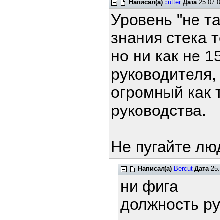
Написал(а)
cutter
Дата
25.07.0
Уровень "не та
знания стека тс
но ни как не 1
руководителя,
огромный как т
руководства.
Не пугайте л
Написал(а)
Bercut
Дата
25.
ни фига
должность ру