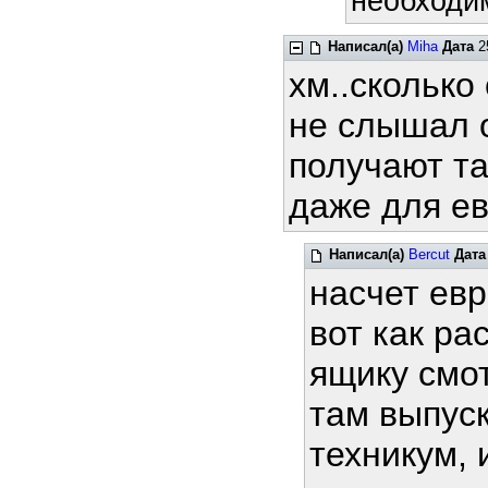
необходим
Написал(а)
Miha
Дата
25
хм..сколько
не слышал о
получают та
даже для ев
Написал(а)
Bercut
Дата
насчет ев
вот как ра
ящику смот
там выпус
техникум, 