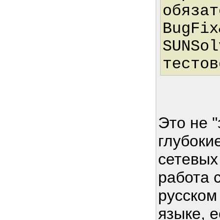
обязат
BugFix
SUNSol
тестов
Это не "
глубоки
сетевых
работа 
русском
языке, е