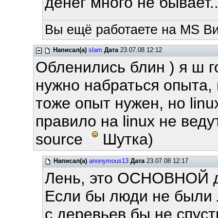
денег много не бывает...
Вы ещё работаете на MS Ви
Написал(а)
slam
Дата
23.07.08 12:12
Обленились блин ) я ш г
нужно набраться опыта, 
тоже опыт нужен, но lin
правило на linux не вед
sourсe
Шутка)
Написал(а)
anonymous13
Дата
23.07.08 12:17
Лень, это ОСНОВНОЙ д
Если бы люди не были 
с деревьев бы не спуст