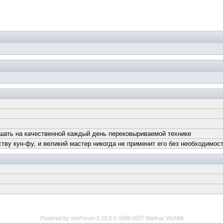
шать на качественной каждый день перековыриваемой технике
тву кун-фу, и великий мастер никогда не применит его без необходимост
Powered by mwForum 2.12.0 © 1999-2007 Markus Wichitill