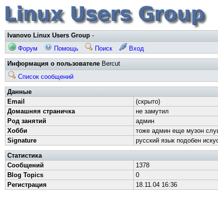
Ivanovo Linux Users Group
-
Форум
Помощь
Поиск
Вход
Информация о пользователе
Bercut
Список сообщений
Данные
Email
(скрыто)
Домашняя страничка
не замутил
Род занятий
админ
Хобби
тоже админ еще музон слу
Signature
русский язык подобен искус
Статистика
Сообщений
1378
Blog Topics
0
Регистрация
18.11.04 16:36