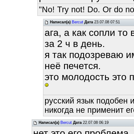
"No! Try not! Do. Or do not
Написал(а)
Bercut
Дата
23.07.08 07:51
ага, а как сопли т
за 2 ч в день.
я так подозреваю и
неё печется.
это молодость это п
русский язык подобен и
никогда не применит ег
Написал(а)
Bercut
Дата
22.07.08 06:19
нет это его проблема