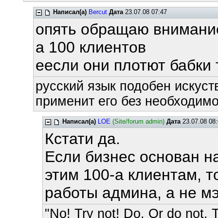
Написал(а)
Bercut
Дата
23.07.08 07:47
опять обращаю внимание
а 100 клиентов
еесли они плотют бабки т
русский язык подобен искуств
применит его без необходимос
Написал(а)
LOE
(Site/forum admin)
Дата
23.07.08 08:
Кстати да.
Если бизнес основан н
этим 100-а клиентам, т
работы админа, а не м
"No! Try not! Do. Or do not. T