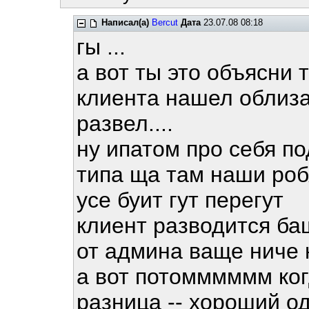
Написал(а)
Bercut
Дата
23.07.08 08:18
гы ...
а вот ты это объясни
клиента нашел облизал
развел....
ну ипатом про себя под
типа ща там наши роб
усе буит гут перегут
клиент разводится баш
от админа ваще ниче 
а вот потомммммм ког
разница -- хороший од