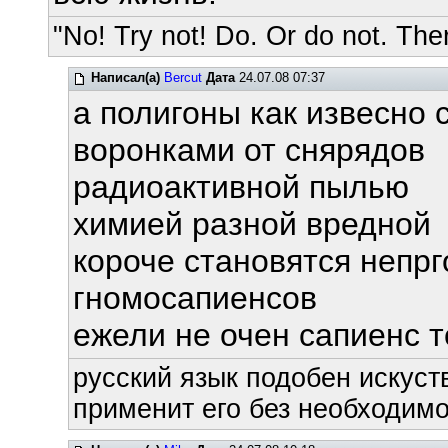
"No! Try not! Do. Or do not. Ther
Написал(а)
Bercut
Дата
24.07.08 07:37
а полигоны как извесно
воронками от снярядов
радиоактивной пылью
химией разной вредной
короче становятся непр
гномосапиенсов
ежели не очен сапиенс т
русский язык подобен искуств
применит его без необходимос