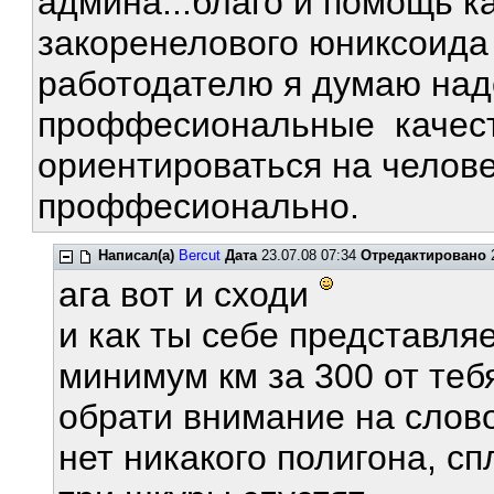
админа...благо и помощь ка
закоренелового юниксоида э
работодателю я думаю над
проффесиональные качеств
ориентироваться на челове
проффесионально.
Написал(а)
Bercut
Дата
23.07.08 07:34
Отредактировано
2
ага вот и сходи
и как ты себе представля
минимум км за 300 от теб
обрати внимание на слов
нет никакого полигона, с