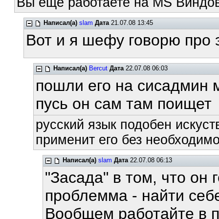
Вы ещё работаете на MS Виндов
Написал(а)
slam
Дата
21.07.08 13:45
Вот и я шефу говорю про э
Написал(а)
Bercut
Дата
22.07.08 06:03
пошли его на сисадмин 
пусь он сам там поищет
русский язык подобен искуств
применит его без необходимос
Написал(а)
slam
Дата
22.07.08 06:13
"Засада" в том, что он 
проблемма - найти себе 
Вообщем работайте в п