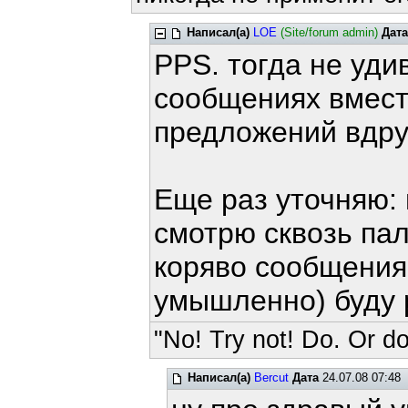
Написал(а)
LOE
(Site/forum admin)
Дата
PPS. тогда не уди
сообщениях вмест
предложений вдру
Еще раз уточняю: 
смотрю сквозь па
коряво сообщения 
умышленно) буду р
"No! Try not! Do. Or do
Написал(а)
Bercut
Дата
24.07.08 07:48