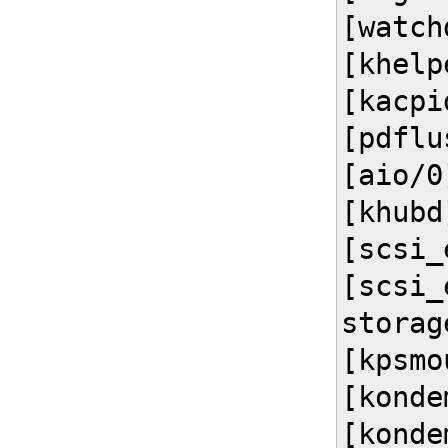
[watch
[khelp
[kacpi
[pdflu
[aio/0
[khubd
[scsi_
[scsi_
storag
[kpsmo
[konde
[konde