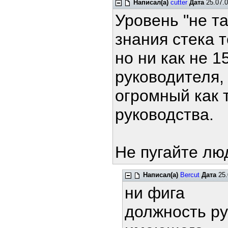
Написал(а)
cutter
Дата
25.07.0
Уровень "не та
знания стека тс
но ни как не 1
руководителя,
огромный как т
руководства.
Не пугайте л
Написал(а)
Bercut
Дата
25.
ни фига
должность ру