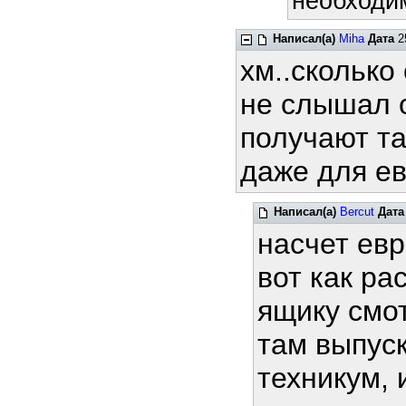
необходим
Написал(а)
Miha
Дата
25
хм..сколько
не слышал о
получают та
даже для ев
Написал(а)
Bercut
Дата
насчет ев
вот как ра
ящику смот
там выпус
техникум, 