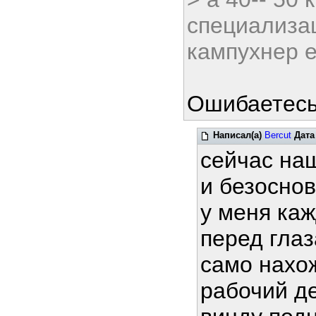
специализац
кампухнер 
Ошибаетесь,
Написал(а)
Bercut
Дата
сейчас на
и безосно
у меня ка
перед глаз
само нахо
рабочий де