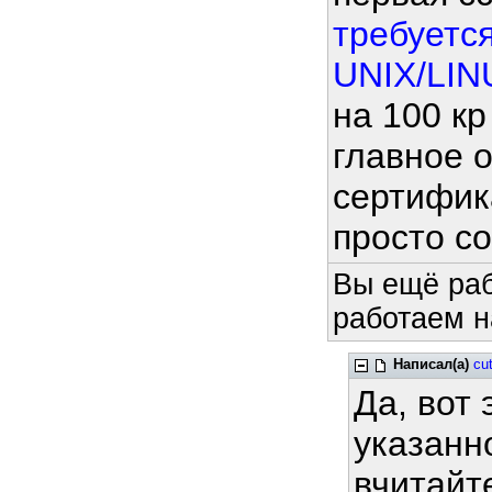
требуетс
UNIX/LINU
на 100 кр
главное 
сертифика
просто с
Вы ещё раб
работаем н
Написал(а)
cut
Да, вот 
указанн
вчитайте