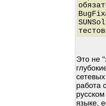
обязат
BugFix
SUNSol
тестов
Это не "
глубоки
сетевых
работа 
русском
языке, е