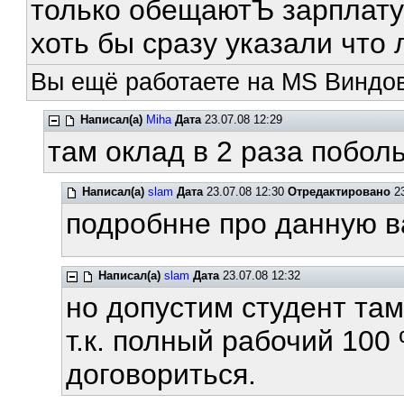
только обещаютЪ зарплату
хоть бы сразу указали что л
Вы ещё работаете на MS Виндов
Написал(а)
Miha
Дата
23.07.08 12:29
там оклад в 2 раза побольш
Написал(а)
slam
Дата
23.07.08 12:30
Отредактировано
23
подробнне про данную в
Написал(а)
slam
Дата
23.07.08 12:32
но допустим студент там
т.к. полный рабочий 100 
договориться.