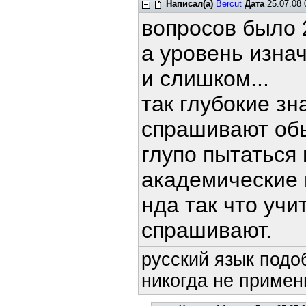
Написал(а)
Bercut
Дата
25.07.08 
вопросов было 2
а уровень изна
и слишком...
так глубокие зна
спрашивают обы
глупо пытаться 
академические п
нда так что учит
спрашивают.
русский язык подоб
никогда не примени