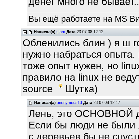
денег много не бывает...
Вы ещё работаете на MS Ви
Написал(а)
slam
Дата
23.07.08 12:12
Обленились блин ) я ш г
нужно набраться опыта, 
тоже опыт нужен, но lin
правило на linux не вед
sourсe
Шутка)
Написал(а)
anonymous13
Дата
23.07.08 12:17
Лень, это ОСНОВНОЙ д
Если бы люди не были 
с деревьев бы не спуст