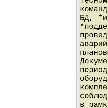
тесном
команд
БД, *и
*подде
провед
аварий
планов
Докуме
период
оборуд
компле
соблюд
в рамк