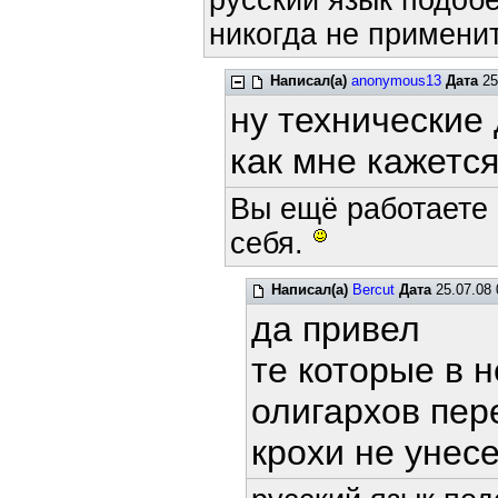
русский язык подобе
никогда не применит
Написал(а)
anonymous13
Дата
25
ну технические 
как мне кажется
Вы ещё работаете 
себя.
Написал(а)
Bercut
Дата
25.07.08 
да привел
те которые в 
олигархов пе
крохи не уне