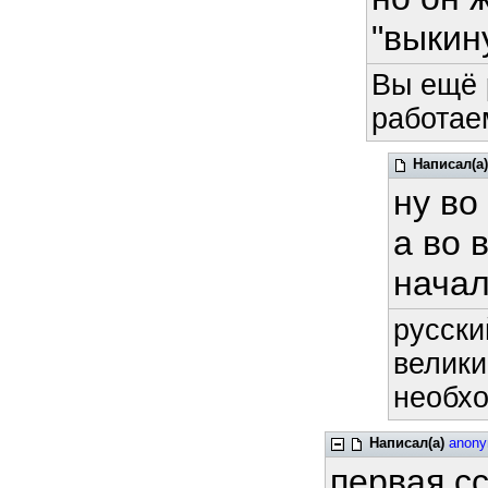
"выкин
Вы ещё 
работае
Написал(а)
ну во
а во 
начал
русски
велики
необхо
Написал(а)
anon
первая сс