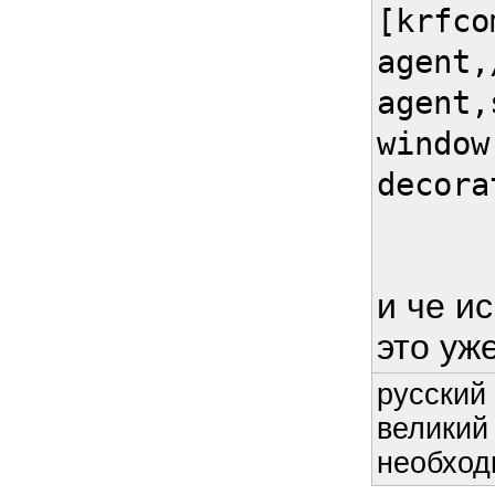
[krfco
agent,
agent,
window
decora
и че ис
это уж
русский 
великий
необход