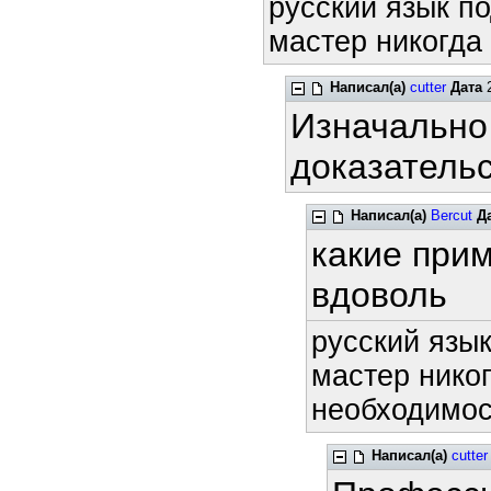
русский язык по
мастер никогда 
Написал(а)
cutter
Дата
2
Изначально
доказательс
Написал(а)
Bercut
Д
какие прим
вдоволь
русский язык
мастер никог
необходимост
Написал(а)
cutter