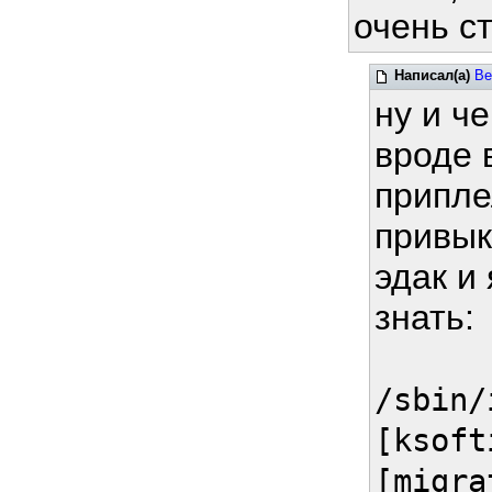
очень с
Написал(а)
Be
ну и ч
вроде в
припле
привык
эдак и
знать:
/sbin/
[ksoft
[migra