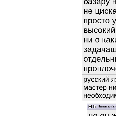
базару н
не циск
просто 
высокий
ни о ка
задачаш
отдельн
проплоч
русский я
мастер ни
необходим
Написал(а)
но он 