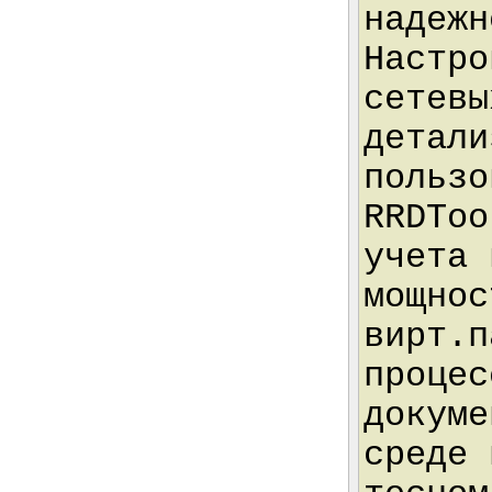
надежн
Настро
сетевы
детали
пользо
RRDToo
учета 
мощнос
вирт.п
процес
докуме
среде 