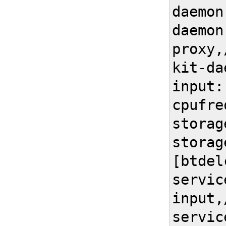
daemon
daemon
proxy,
kit-da
input:
cpufre
storag
storag
[btdel
servic
input,
servic