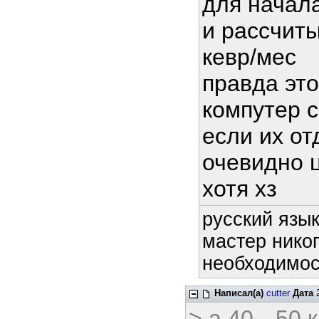
для начала
и рассчиты
кевр/мес
правда это
компутер с
если их от
очевидно 
хотя хз
русский язык
мастер никог
необходимост
Написал(а)
cutter
Дата
2
> а 40-- 50 