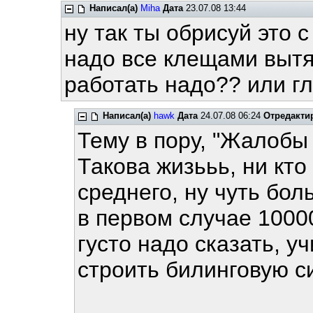
Написал(а)
Miha
Дата
23.07.08 13:44
ну так ты обрисуй это с
надо все клещами вытяг
работать надо?? или г
Написал(а)
hawk
Дата
24.07.08 06:24
Отредакти
Тему в пору, "Жалобы 
Такова жизььь, ни кто
среднего, ну чуть бол
в первом случае 10000
густо надо сказать, у
строить билинговую с