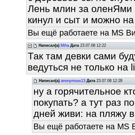
Лень млин за оленЯми 
кинул и сыт и можно на
Вы ещё работаете на MS Ви
Написал(а)
Miha
Дата
23.07.08 12:22
Так там девки сами буду
ведуться не только на linu
Написал(а)
anonymous13
Дата
23.07.08 12:28
ну а горячительное кт
покупать? а тут раз п
дней живи: на пляжу в 
Вы ещё работаете на MS 