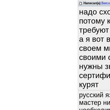
Написал(а)
Bercu
надо сх
потому 
требуют
а я вот
своем м
своими 
нужны з
сертифи
курят
русский я
мастер ни