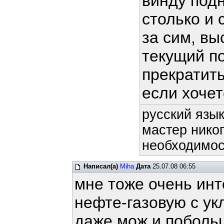
винду подн
столько и 
за сим, в
текущий п
прекратит
если хочет
русский язык
мастер никог
необходимост
Написал(а)
Miha
Дата
25.07.08 06:55
мне тоже очень инт
нефте-газовую с ук
даже мож и побольш