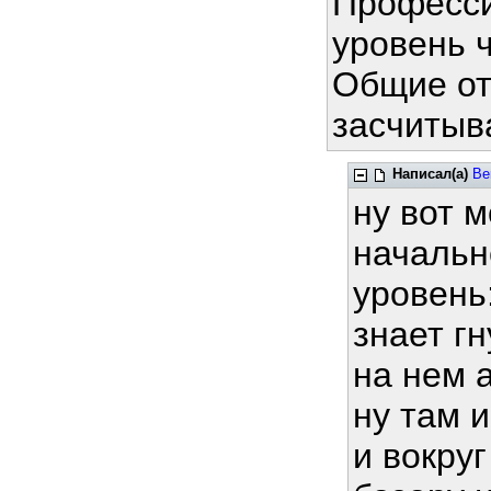
Професси
уровень 
Общие отв
засчитыв
Написал(а)
Be
ну вот 
начальн
уровень
знает г
на нем 
ну там 
и вокру