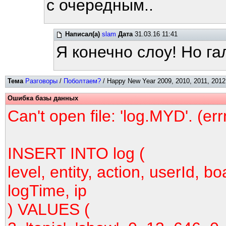
с очередным..
Написал(а)
slam
Дата
31.03.16 11:41
Я конечно слоу! Но га
Тема
Разговоры
/
Поболтаем?
/ Happy New Year 2009, 2010, 2011, 2012,
Ошибка базы данных
Can't open file: 'log.MYD'. (er
INSERT INTO log (
level, entity, action, userId, bo
logTime, ip
) VALUES (