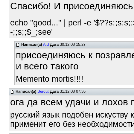
Спасибо! И присоединяюсь
echo "good..." | perl -e '$??s:;s:s;;
-;;s;;$_;see'
Написал(а)
Aid
Дата
30.12.08 15:27
присоединяюсь к позравл
и всего такого
Memento mortis!!!!
Написал(а)
Bercut
Дата
31.12.08 07:36
ога да всем удачи и лохов
русский язык подобен искуству к
применит его без необходимости