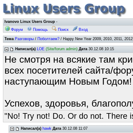
Ivanovo Linux Users Group
-
Форум
Помощь
Поиск
Вход
Тема
Разговоры
/
Поболтаем?
/ Happy New Year 2009, 2010, 2011, 2012,
Написал(а)
LOE
(Site/forum admin)
Дата
30.12.08 10:15
Не смотря на всякие там кр
всех посетителей сайта/фор
наступающим Новым Годом!
Успехов, здоровья, благопол
"No! Try not! Do. Or do not. There is
Написал(а)
hawk
Дата
30.12.08 11:07