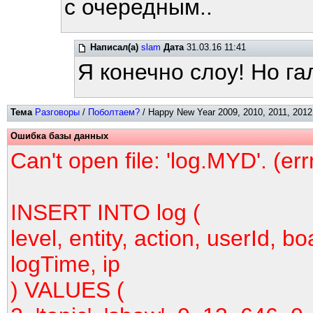
с очередным..
Написал(а)
slam
Дата
31.03.16 11:41
Я конечно слоу! Но га
Тема
Разговоры
/
Поболтаем?
/ Happy New Year 2009, 2010, 2011, 2012,
Ошибка базы данных
Can't open file: 'log.MYD'. (er
INSERT INTO log (
level, entity, action, userId, bo
logTime, ip
) VALUES (