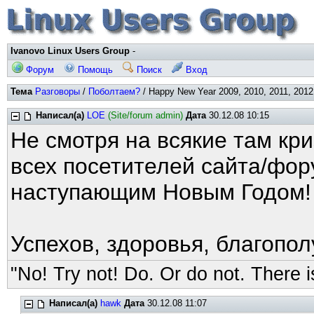
Ivanovo Linux Users Group
-
Форум
Помощь
Поиск
Вход
Тема
Разговоры
/
Поболтаем?
/ Happy New Year 2009, 2010, 2011, 2012,
Написал(а)
LOE
(Site/forum admin)
Дата
30.12.08 10:15
Не смотря на всякие там кр
всех посетителей сайта/фор
наступающим Новым Годом!
Успехов, здоровья, благопол
"No! Try not! Do. Or do not. There is
Написал(а)
hawk
Дата
30.12.08 11:07