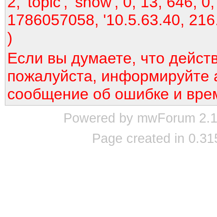
2, 'topic', 'show', 0, 13, 646, 0,
1786057058, '10.5.63.40, 216
)
Если вы думаете, что дейст
пожалуйста, информируйте 
сообщение об ошибке и вре
Powered by mwForum 2.12
Page created in 0.31