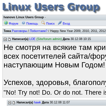
Ivanovo Linux Users Group
-
Форум
Помощь
Поиск
Вход
Тема
Разговоры
/
Поболтаем?
/ Happy New Year 2009, 2010, 2011, 2012,
Написал(а)
LOE
(Site/forum admin)
Дата
30.12.08 10:15
Не смотря на всякие там кр
всех посетителей сайта/фор
наступающим Новым Годом!
Успехов, здоровья, благопол
"No! Try not! Do. Or do not. There is
Написал(а)
hawk
Дата
30.12.08 11:07