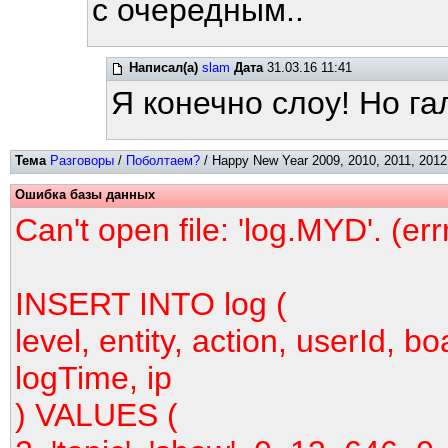
с очередным..
Написал(а)
slam
Дата
31.03.16 11:41
Я конечно слоу! Но га
Тема
Разговоры
/
Поболтаем?
/ Happy New Year 2009, 2010, 2011, 2012,
Ошибка базы данных
Can't open file: 'log.MYD'. (er
INSERT INTO log (
level, entity, action, userId, bo
logTime, ip
) VALUES (