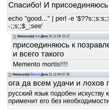
Спасибо! И присоединяюсь
echo "good..." | perl -e '$??s:;s:s;;
-;;s;;$_;see'
Написал(а)
Aid
Дата
30.12.08 15:27
присоединяюсь к позравл
и всего такого
Memento mortis!!!!
Написал(а)
Bercut
Дата
31.12.08 07:36
ога да всем удачи и лохов
русский язык подобен искуству к
применит его без необходимости