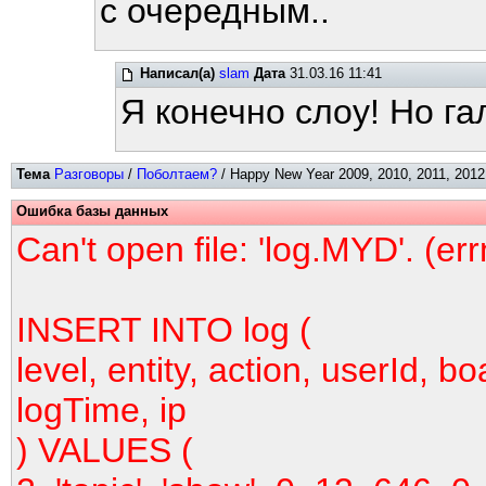
с очередным..
Написал(а)
slam
Дата
31.03.16 11:41
Я конечно слоу! Но га
Тема
Разговоры
/
Поболтаем?
/ Happy New Year 2009, 2010, 2011, 2012,
Ошибка базы данных
Can't open file: 'log.MYD'. (er
INSERT INTO log (
level, entity, action, userId, bo
logTime, ip
) VALUES (