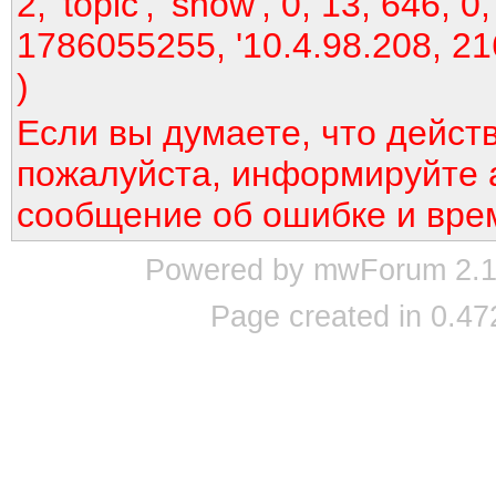
2, 'topic', 'show', 0, 13, 646, 0,
1786055255, '10.4.98.208, 21
)
Если вы думаете, что дейст
пожалуйста, информируйте 
сообщение об ошибке и вре
Powered by mwForum 2.12
Page created in 0.47