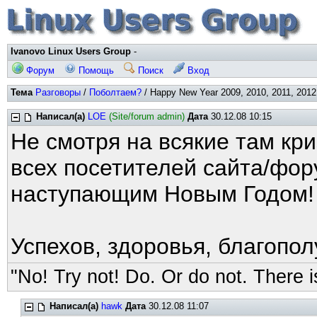
Ivanovo Linux Users Group
-
Форум
Помощь
Поиск
Вход
Тема
Разговоры
/
Поболтаем?
/ Happy New Year 2009, 2010, 2011, 2012,
Написал(а)
LOE
(Site/forum admin)
Дата
30.12.08 10:15
Не смотря на всякие там кр
всех посетителей сайта/фор
наступающим Новым Годом!
Успехов, здоровья, благопол
"No! Try not! Do. Or do not. There is
Написал(а)
hawk
Дата
30.12.08 11:07