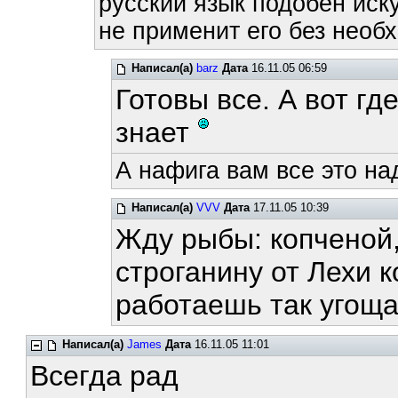
русский язык подобен иску
не применит его без необх
Написал(а)
barz
Дата
16.11.05 06:59
Готовы все. А вот гд
знает
А нафига вам все это на
Написал(а)
VVV
Дата
17.11.05 10:39
Жду рыбы: копченой,
строганину от Лехи к
работаешь так угоща
Написал(а)
James
Дата
16.11.05 11:01
Всегда рад