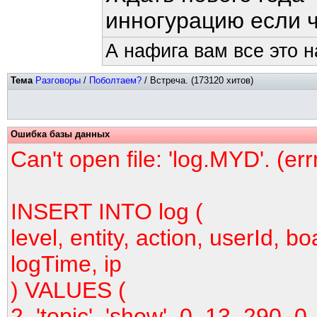
инногурацию если ч
А нафига вам все это 
Тема
Разговоры
/
Поболтаем?
/ Встреча. (173120 хитов)
Ошибка базы данных
Can't open file: 'log.MYD'. (er
INSERT INTO log (
level, entity, action, userId, bo
logTime, ip
) VALUES (
2, 'topic', 'show', 0, 13, 290, 0,