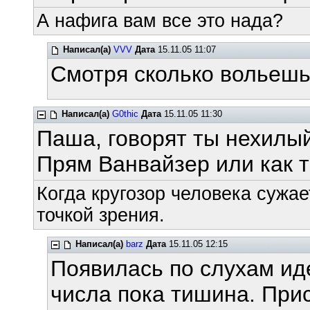
А нафига вам все это нада?
Написал(а)
VVV
Дата
15.11.05 11:07
Смотря сколько вольешь,
Написал(а)
G0thic
Дата
15.11.05 11:30
Паша, говорят ты нехилы
Прям Ванвайзер или как т
Когда кругозор человека сужае
точкой зрения.
Написал(а)
barz
Дата
15.11.05 12:15
Появилась по слухам иде
числа пока тишина. При