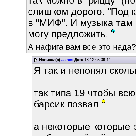
так можно в "риццу" (но
слишком дорого. "Под 
в "МИФ". И музыка там
могу предложить.
А нафига вам все это нада?
Написал(а)
James
Дата
13.12.05 09:44
Я так и непонял сколь
так типа 19 чтобы всю
барсик позвал
а некоторые которые 