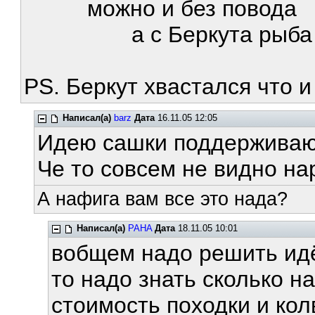
можно и без повода
а с Беркута рыба холо
PS. Беркут хвастался что и 
Написал(а)
barz
Дата
16.11.05 12:05
Идею сашки поддерживаю
Че то совсем не видно на
А нафига вам все это нада?
Написал(а)
PAHA
Дата
18.11.05 10:01
вобщем надо решить идём
то надо знать сколько н
стоимость походки и кол