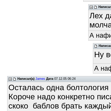
Написал
Лех д
молча
А нафи
Написал
Ну 
А на
Написал(а)
James
Дата
07.12.05 06:24
Осталась одна болтология 
Короче надо конкретно писа
скоко баблов брать каждый