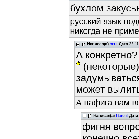
бухлом закусь
русский язык под
никогда не приме
Написал(а)
barz
Дата
22.11
А конкретно?
(некоторые)
задумываться
может вылит
А нафига вам в
Написал(а)
Bercut
Дата
фигня вопр
конечно все