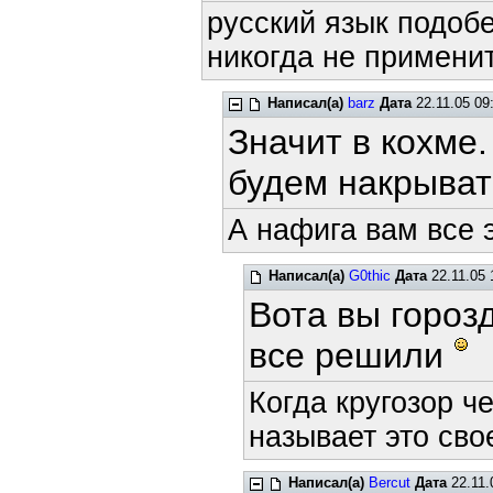
русский язык подобе
никогда не применит
Написал(а)
barz
Дата
22.11.05 09
Значит в кохме
будем накрыват
А нафига вам все 
Написал(а)
G0thic
Дата
22.11.05 
Вота вы гороз
все решили
Когда кругозор ч
называет это сво
Написал(а)
Bercut
Дата
22.11.