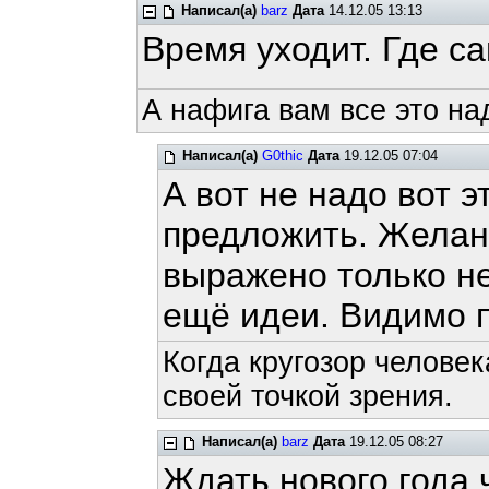
Написал(а)
barz
Дата
14.12.05 13:13
Время уходит. Где с
А нафига вам все это на
Написал(а)
G0thic
Дата
19.12.05 07:04
А вот не надо вот э
предложить. Желан
выражено только н
ещё идеи. Видимо п
Когда кругозор человек
своей точкой зрения.
Написал(а)
barz
Дата
19.12.05 08:27
Ждать нового года 