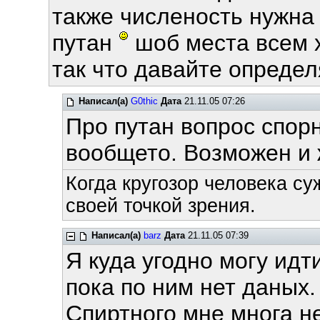
также численость нужна
путан
шоб места всем 
так что давайте определ
Написал(а)
G0thic
Дата
21.11.05 07:26
Про путан вопрос спор
вообщето. Возможен и 
Когда кругозор человека су
своей точкой зрения.
Написал(а)
barz
Дата
21.11.05 07:39
Я куда угодно могу идт
пока по ним нет даных.
Спиртного мне многа н