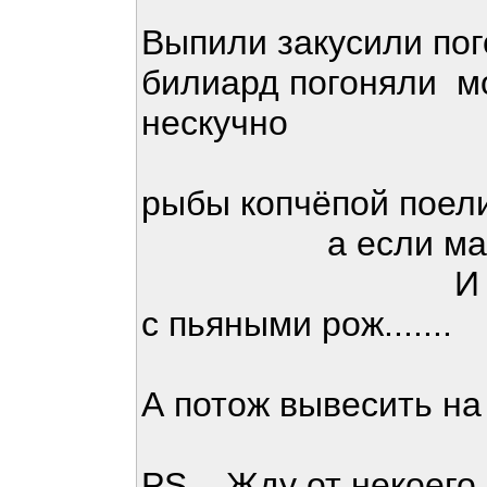
Выпили закусили по
билиард погоняли м
нескучно
рыбы копчёпой пое
а если мало то
И обязатель
с пьяными рож.......
А потож вывесить на
PS. Жду от некоего 