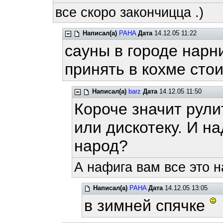
все скоро закончицца .)
Написал(а)
PAHA
Дата
14.12.05 11:22
сауны в городе нарн
принять в кохме стои
Написал(а)
barz
Дата
14.12.05 11:50
Короче значит рули
или дискотеку. И н
народ?
А нафига вам все это 
Написал(а)
PAHA
Дата
14.12.05 13:05
в зимней спячке