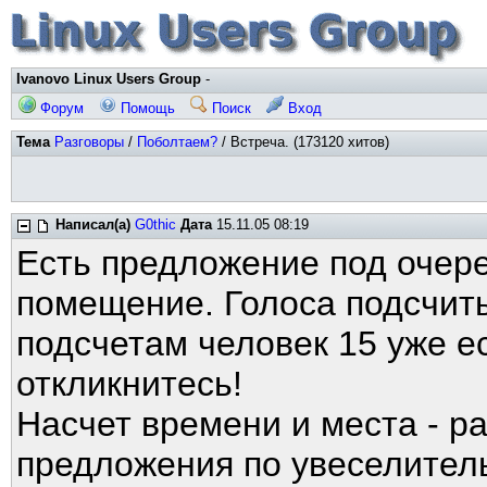
Ivanovo Linux Users Group
-
Форум
Помощь
Поиск
Вход
Тема
Разговоры
/
Поболтаем?
/ Встреча. (173120 хитов)
Написал(а)
G0thic
Дата
15.11.05 08:19
Есть предложение под очер
помещение. Голоса подсчит
подсчетам человек 15 уже 
откликнитесь!
Насчет времени и места - р
предложения по увеселител