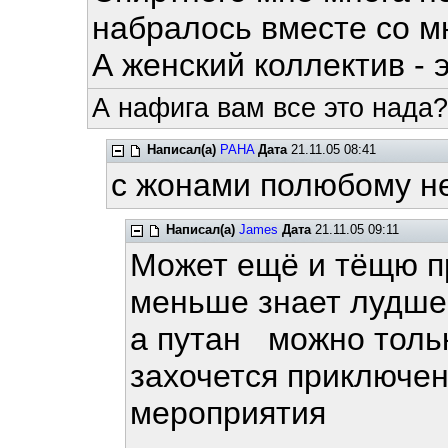
набралось вместе со м
А женский коллектив - 
А нафига вам все это нада?
Написал(а)
PAHA
Дата
21.11.05 08:41
с жонами полюбому н
Написал(а)
James
Дата
21.11.05 09:11
Может ещё и тёщю п
меньше знает лудше
а путан можно толь
захочется приключен
мероприятия