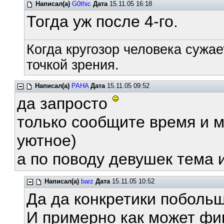
Написал(а)
G0thic
Дата
15.11.05 16:18
Тогда уж после 4-го.
Когда кругозор человека сужае
точкой зрения.
Написал(а)
PAHA
Дата
15.11.05 09:52
да запросто
только сообщите время и м
уютное)
а по поводу девушек тема
Написал(а)
barz
Дата
15.11.05 10:52
Да да конкретики побольш
И примерно как может ф