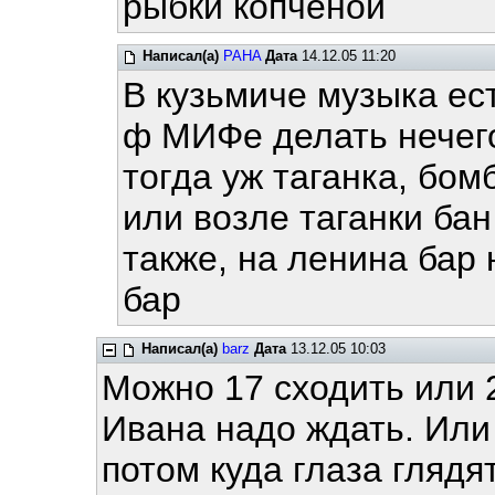
рыбки копчёной
Написал(а)
PAHA
Дата
14.12.05 11:20
В кузьмиче музыка ест
ф МИФе делать нечего 
тогда уж таганка, бом
или возле таганки бан
также, на ленина бар 
бар
Написал(а)
barz
Дата
13.12.05 10:03
Можно 17 сходить или 2
Ивана надо ждать. Или
потом куда глаза глядя