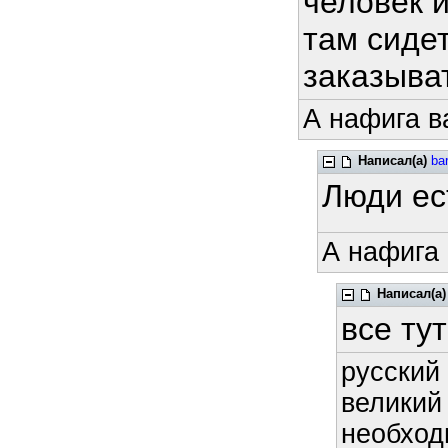
человек 
там сиде
заказыва
А нафига в
Написал(а)
ba
Люди ес
А нафига 
Написал(а)
все тут
русский 
великий
необход