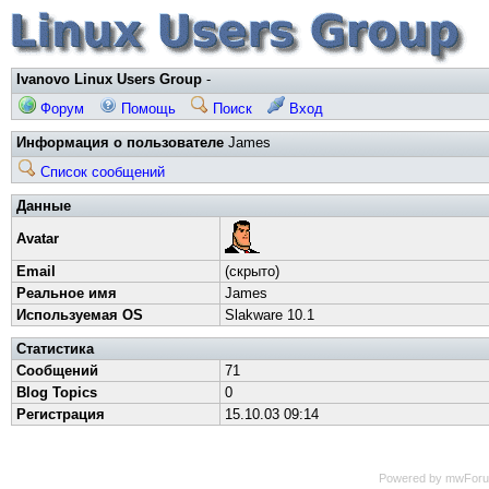
Ivanovo Linux Users Group
-
Форум
Помощь
Поиск
Вход
Информация о пользователе
James
Список сообщений
Данные
Avatar
Email
(скрыто)
Реальное имя
James
Используемая OS
Slakware 10.1
Статистика
Сообщений
71
Blog Topics
0
Регистрация
15.10.03 09:14
Powered by mwForum 