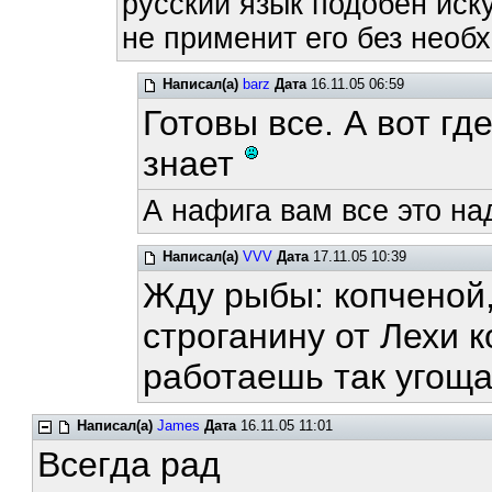
русский язык подобен иску
не применит его без необх
Написал(а)
barz
Дата
16.11.05 06:59
Готовы все. А вот гд
знает
А нафига вам все это на
Написал(а)
VVV
Дата
17.11.05 10:39
Жду рыбы: копченой,
строганину от Лехи к
работаешь так угоща
Написал(а)
James
Дата
16.11.05 11:01
Всегда рад