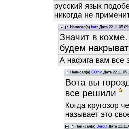
русский язык подобе
никогда не применит
Написал(а)
barz
Дата
22.11.05 09
Значит в кохме
будем накрыват
А нафига вам все 
Написал(а)
G0thic
Дата
22.11.05 
Вота вы гороз
все решили
Когда кругозор ч
называет это сво
Написал(а)
Bercut
Дата
22.11.