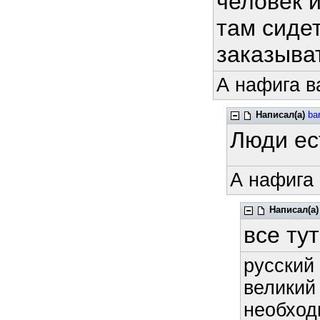
человек 
там сиде
заказыва
А нафига в
Написал(а)
ba
Люди ес
А нафига 
Написал(а)
все тут
русский 
великий
необход