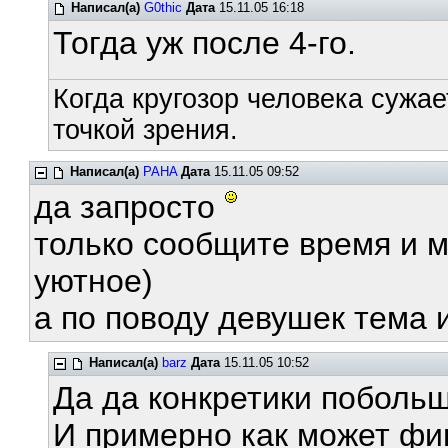
Написал(а)
G0thic
Дата
15.11.05 16:18
Тогда уж после 4-го.
Когда кругозор человека сужае
точкой зрения.
Написал(а)
PAHA
Дата
15.11.05 09:52
да запросто
только сообщите время и м
уютное)
а по поводу девушек тема
Написал(а)
barz
Дата
15.11.05 10:52
Да да конкретики побольш
И примерно как может ф