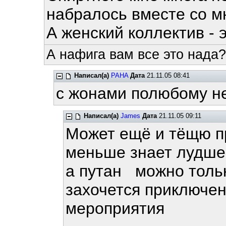
набралось вместе со м
А женский коллектив - 
А нафига вам все это нада?
Написал(а)
PAHA
Дата
21.11.05 08:41
с жонами полюбому н
Написал(а)
James
Дата
21.11.05 09:11
Может ещё и тёщю п
меньше знает лудше
а путан можно толь
захочется приключен
мероприятия