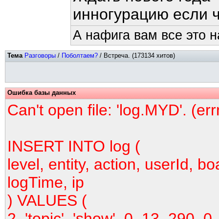
инногурацию если ч
А нафига вам все это 
Тема
Разговоры
/
Поболтаем?
/ Встреча. (173134 хитов)
Ошибка базы данных
Can't open file: 'log.MYD'. (er
INSERT INTO log (
level, entity, action, userId, bo
logTime, ip
) VALUES (
2, 'topic', 'show', 0, 13, 290, 0,