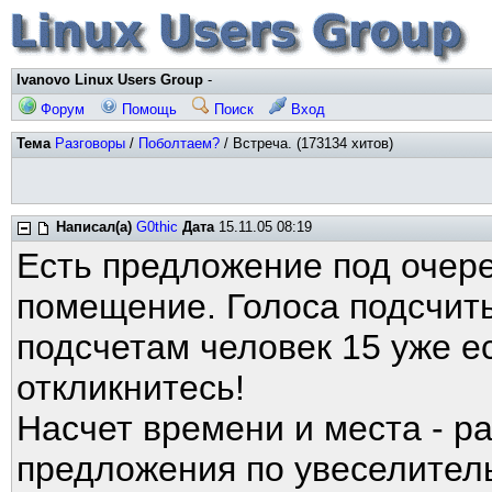
Ivanovo Linux Users Group
-
Форум
Помощь
Поиск
Вход
Тема
Разговоры
/
Поболтаем?
/ Встреча. (173134 хитов)
Написал(а)
G0thic
Дата
15.11.05 08:19
Есть предложение под очер
помещение. Голоса подсчит
подсчетам человек 15 уже 
откликнитесь!
Насчет времени и места - р
предложения по увеселител