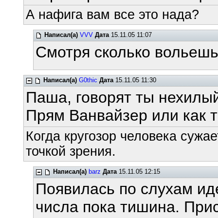
А нафига вам все это нада?
Написал(а)
VVV
Дата
15.11.05 11:07
Смотря сколько вольешь,
Написал(а)
G0thic
Дата
15.11.05 11:30
Паша, говорят ты нехилы
Прям Ванвайзер или как т
Когда кругозор человека сужае
точкой зрения.
Написал(а)
barz
Дата
15.11.05 12:15
Появилась по слухам иде
числа пока тишина. При