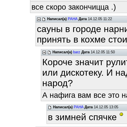
все скоро закончицца .)
Написал(а)
PAHA
Дата
14.12.05 11:22
сауны в городе нарн
принять в кохме стои
Написал(а)
barz
Дата
14.12.05 11:50
Короче значит рули
или дискотеку. И н
народ?
А нафига вам все это 
Написал(а)
PAHA
Дата
14.12.05 13:05
в зимней спячке