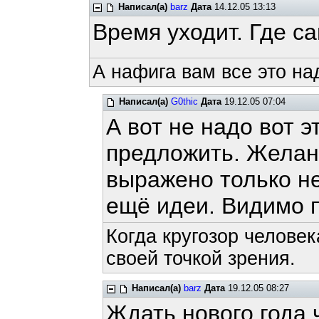
Написал(а)
barz
Дата
14.12.05 13:13
Время уходит. Где с
А нафига вам все это на
Написал(а)
G0thic
Дата
19.12.05 07:04
А вот не надо вот э
предложить. Желан
выражено только н
ещё идеи. Видимо п
Когда кругозор человек
своей точкой зрения.
Написал(а)
barz
Дата
19.12.05 08:27
Ждать нового года 