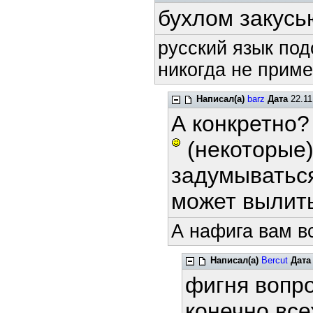
бухлом закусь
русский язык под
никогда не приме
Написал(а)
barz
Дата
22.11
А конкретно?
(некоторые)
задумываться
может вылит
А нафига вам в
Написал(а)
Bercut
Дата
фигня вопр
конечно все