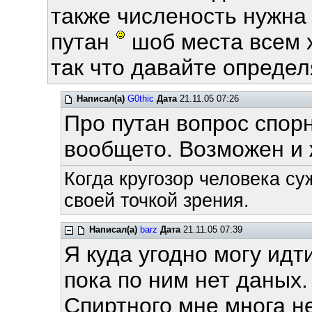
также численость нужна
путан
шоб места всем 
так что давайте определ
Написал(а)
G0thic
Дата
21.11.05 07:26
Про путан вопрос спор
вообщето. Возможен и 
Когда кругозор человека су
своей точкой зрения.
Написал(а)
barz
Дата
21.11.05 07:39
Я куда угодно могу идт
пока по ним нет даных.
Спиртного мне многа н