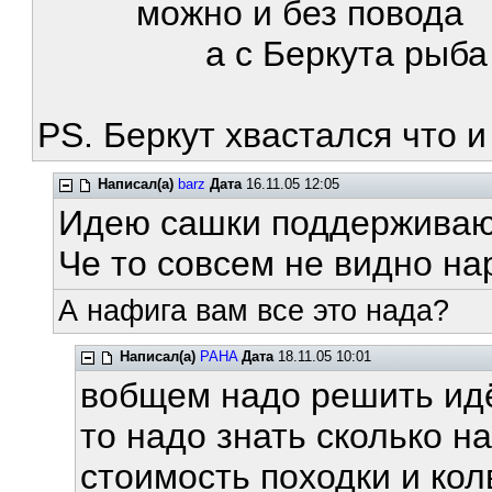
можно и без повода
а с Беркута рыба холо
PS. Беркут хвастался что и 
Написал(а)
barz
Дата
16.11.05 12:05
Идею сашки поддерживаю
Че то совсем не видно на
А нафига вам все это нада?
Написал(а)
PAHA
Дата
18.11.05 10:01
вобщем надо решить идём
то надо знать сколько н
стоимость походки и кол