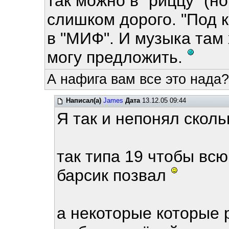
так можно в "риццу" (но
слишком дорого. "Под 
в "МИФ". И музыка там
могу предложить.
А нафига вам все это нада?
Написал(а)
James
Дата
13.12.05 09:44
Я так и непонял сколь
так типа 19 чтобы всю
барсик позвал
а некоторые которые 