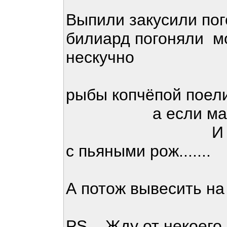
Выпили закусили по
билиард погоняли м
нескучно
рыбы копчёпой пое
а если мало то
И обязатель
с пьяными рож.......
А потож вывесить на
PS. Жду от некоего 