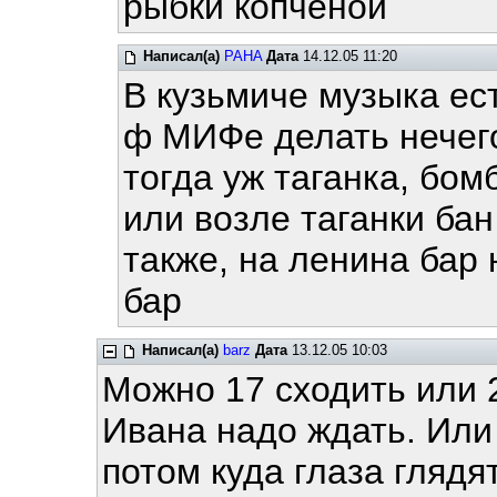
рыбки копчёной
Написал(а)
PAHA
Дата
14.12.05 11:20
В кузьмиче музыка ест
ф МИФе делать нечего 
тогда уж таганка, бом
или возле таганки бан
также, на ленина бар 
бар
Написал(а)
barz
Дата
13.12.05 10:03
Можно 17 сходить или 2
Ивана надо ждать. Или
потом куда глаза глядя