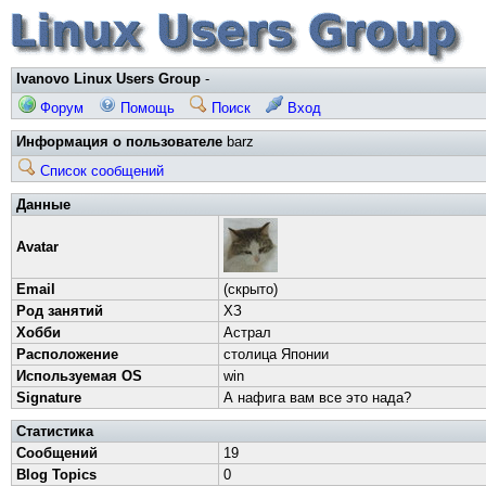
Ivanovo Linux Users Group
-
Форум
Помощь
Поиск
Вход
Информация о пользователе
barz
Список сообщений
Данные
Avatar
Email
(скрыто)
Род занятий
ХЗ
Хобби
Астрал
Расположение
столица Японии
Используемая OS
win
Signature
А нафига вам все это нада?
Статистика
Сообщений
19
Blog Topics
0