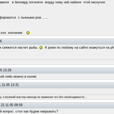
равили в билиард погоняли морду кому ниб набили чтоб нескучно
 с пьяными рож.......
и хол. копчения.
36
им свяжется насчет рыбы.
А рожи по любому на сайте окажуться на pho
5 13:29
кой либо можно в кохме
.11.05 13:31
, и великий мастер никогда не применит его без необходимости...
22.11.05 09:59
 вопрос: стол как будем накрывать?