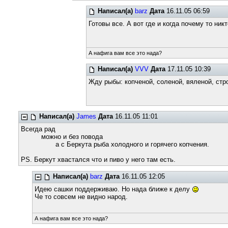
Написал(а)
barz
Дата
16.11.05 06:59
Готовы все. А вот где и когда почему то ник
А нафига вам все это нада?
Написал(а)
VVV
Дата
17.11.05 10:39
Жду рыбы: копченой, соленой, вяленой, стро
Написал(а)
James
Дата
16.11.05 11:01
Всегда рад
можно и без повода
а с Беркута рыба холодного и горячего копчения.
PS. Беркут хвастался что и пиво у него там есть.
Написал(а)
barz
Дата
16.11.05 12:05
Идею сашки поддерживаю. Но нада ближе к делу
Че то совсем не видно народ.
А нафига вам все это нада?