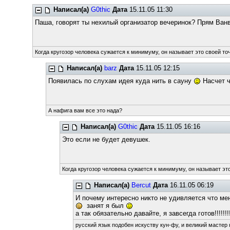
Написал(а)
G0thic
Дата
15.11.05 11:30
Паша, говорят ты нехилый организатор вечеринок? Прям Ванва
Когда кругозор человека сужается к минимуму, он называет это своей то
Написал(а)
barz
Дата
15.11.05 12:15
Появилась по слухам идея куда нить в сауну
Насчет ч
А нафига вам все это нада?
Написал(а)
G0thic
Дата
15.11.05 16:16
Это если не будет девушек.
Когда кругозор человека сужается к минимуму, он называет это
Написал(а)
Bercut
Дата
16.11.05 06:19
И почему интересно никто не удивляется что ме
занят я был
а так обязательно давайте, я завсегда готов!!!!!!!!
русский язык подобен искуству кун-фу, и великий мастер 