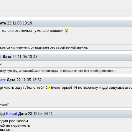
ата
22.11.05 13:19
т только отвлечься уже все решили
жается к минимуму, он называет это своей точкой зрения.
t
Дата
22.11.05 13:48
и
тву кун-фу, и великий мастер никогда не применит его без необходимости...
arz
Дата
22.11.05 13:52
е часть ждут Лех с тебя
(некоторые) И потихоньку надо задумыватьс
 нада?
(а)
Bercut
Дата
23.11.05 08:11
один рас живём
баб не переиметь
 выпить