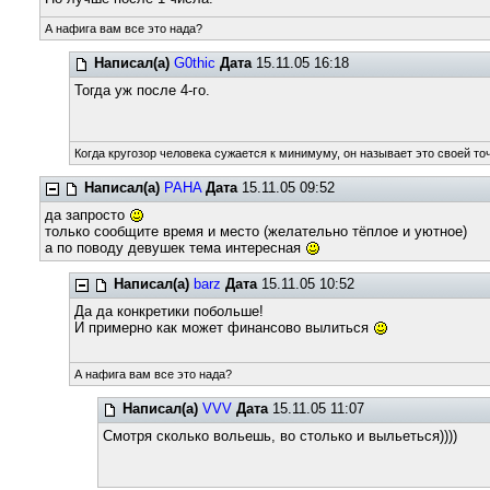
А нафига вам все это нада?
Написал(а)
G0thic
Дата
15.11.05 16:18
Тогда уж после 4-го.
Когда кругозор человека сужается к минимуму, он называет это своей то
Написал(а)
PAHA
Дата
15.11.05 09:52
да запросто
только сообщите время и место (желательно тёплое и уютное)
а по поводу девушек тема интересная
Написал(а)
barz
Дата
15.11.05 10:52
Да да конкретики побольше!
И примерно как может финансово вылиться
А нафига вам все это нада?
Написал(а)
VVV
Дата
15.11.05 11:07
Смотря сколько вольешь, во столько и выльеться))))