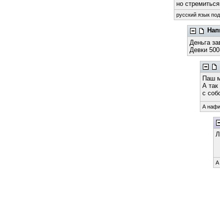
но стремиться
русский язык под
Нап
Деньга за
Девки 500
Паш 
А так
с соб
А нафи
Л
А