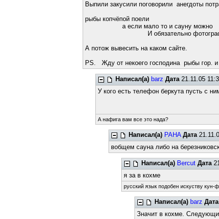
Выпили закусили поговорили анегдоты пот
рыбы копчёпой поели
а если мало то и сауну можно
И обязательно фотографироватся
А потож вывесить на каком сайте.
PS. Жду от некоего господина рыбы гор. 
Написал(а)
barz
Дата
21.11.05 11:
У кого есть телефон беркута пусть с н
А нафига вам все это нада?
Написал(а)
PAHA
Дата
21.11.0
вобщем сауна либо на березниковс
Написал(а)
Bercut
Дата
21
я за в кохме
русский язык подобен искуству кун-фу
Написал(а)
barz
Дата
Значит в кохме. Следующий