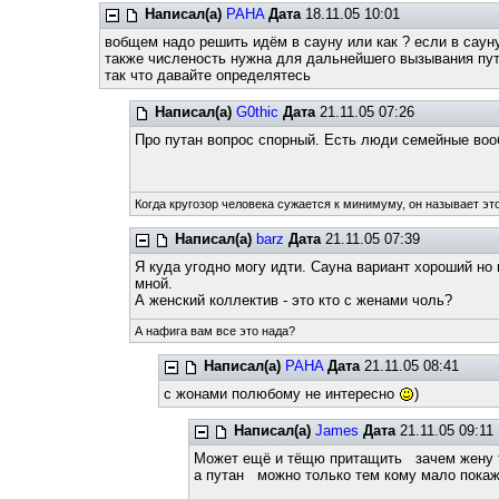
Написал(а)
PAHA
Дата
18.11.05 10:01
вобщем надо решить идём в сауну или как ? если в сауну
также численость нужна для дальнейшего вызывания пу
так что давайте определятесь
Написал(а)
G0thic
Дата
21.11.05 07:26
Про путан вопрос спорный. Есть люди семейные воо
Когда кругозор человека сужается к минимуму, он называет это
Написал(а)
barz
Дата
21.11.05 07:39
Я куда угодно могу идти. Сауна вариант хороший но 
мной.
А женский коллектив - это кто с женами чоль?
А нафига вам все это нада?
Написал(а)
PAHA
Дата
21.11.05 08:41
с жонами полюбому не интересно
)
Написал(а)
James
Дата
21.11.05 09:11
Может ещё и тёщю притащить зачем жену 
а путан можно только тем кому мало покаж