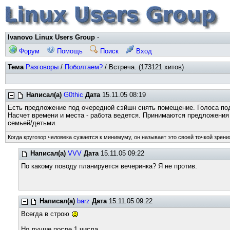
Ivanovo Linux Users Group
-
Форум
Помощь
Поиск
Вход
Тема
Разговоры
/
Поболтаем?
/ Встреча. (173121 хитов)
Написал(а)
G0thic
Дата
15.11.05 08:19
Есть предложение под очередной сэйшн снять помещение. Голоса по
Насчет времени и места - работа ведется. Принимаются предложения
семьей/детьми.
Когда кругозор человека сужается к минимуму, он называет это своей точкой зрени
Написал(а)
VVV
Дата
15.11.05 09:22
По какому поводу планируется вечеринка? Я не против.
Написал(а)
barz
Дата
15.11.05 09:22
Всегда в строю
Но лучше после 1 числа.