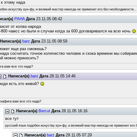
 к этому нада
обен искуству кун-фу, и великий мастер никогда не применит его без необходимости...
исал(а)
PAHA
Дата
23.11.05 08:42
висит от колва народа
-800 чамсс но были и случаи когда за 600 договаривался на всю ночь
Написал(а)
barz
Дата
23.11.05 08:59
может еще раз сможешь?
 нада сосчитать точное количество человек и скока времени мы собирае
ой можно приносить?
га вам все это нада?
Написал(а)
barz
Дата
28.11.05 14:46
юди есть кто живой?
 нафига вам все это нада?
Написал(а)
Bercut
Дата
28.11.05 16:16
все тут
русский язык подобен искуству кун-фу, и великий мастер никогда не применит его 
Написал(а)
barz
Дата
29.11.05 07:29