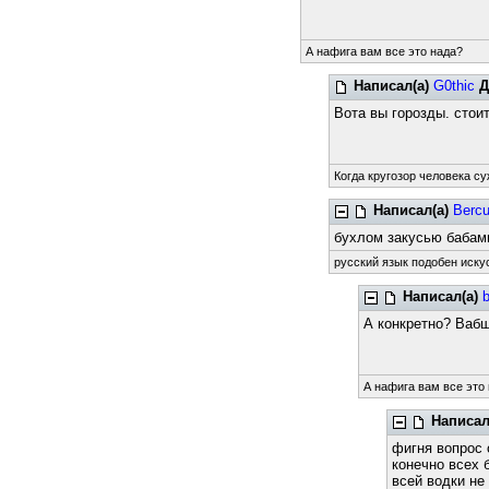
А нафига вам все это нада?
Написал(а)
G0thic
Д
Вота вы горозды. стои
Когда кругозор человека су
Написал(а)
Bercu
бухлом закусью бабам
русский язык подобен искус
Написал(а)
b
А конкретно? Вабщ
А нафига вам все это
Написал
фигня вопрос 
конечно всех 
всей водки не