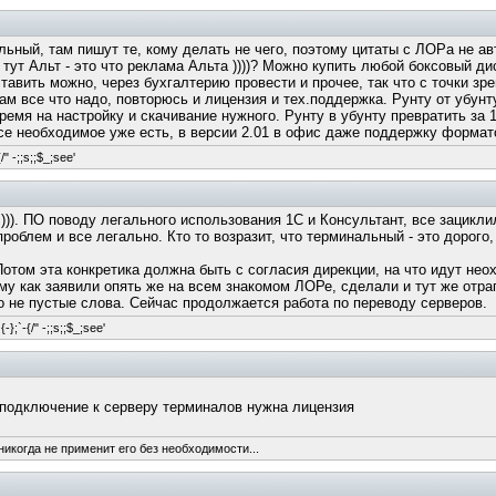
ьный, там пишут те, кому делать не чего, поэтому цитаты с ЛОРа не авт
 тут Альт - это что реклама Альта ))))? Можно купить любой боксовый д
тавить можно, через бухгалтерию провести и прочее, так что с точки зр
ам все что надо, повторюсь и лицензия и тех.поддержка. Рунту от убу
ремя на настройку и скачивание нужного. Рунту в убунту превратить за 
 все необходимое уже есть, в версии 2.01 в офис даже поддержку формат
/" -;;s;;$_;see'
))). ПО поводу легального использования 1С и Консультант, все зацикл
проблем и все легально. Кто то возразит, что терминальный - это дорог
Потом эта конкретика должна быть с согласия дирекции, на что идут неох
му как заявили опять же на всем знакомом ЛОРе, сделали и тут же отрап
то не пустые слова. Сейчас продолжается работа по переводу серверов.
-};`-{/" -;;s;;$_;see'
е подключение к серверу терминалов нужна лицензия
никогда не применит его без необходимости...