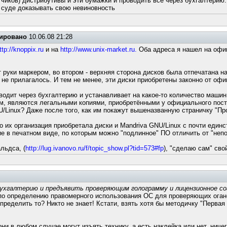
отчиков) дистрибутивы и эти бумажки и проводить все через бухгалтерию.
в суде доказывать свою невиновность
ировано
10.06.08 21:28
ttp://knoppix.ru
и на
http://www.unix-market.ru.
Оба адреса я нашел на офиц
руки маркером, во втором - верхняя сторона дисков была отпечатана на
, не прилагалось. И тем не менее, эти диски приобретены законно от оф
оводит через бухгалтерию и устанавливает на какое-то количество машин
, являются легальными копиями, приобретёнными у официального постав
NU/Linux? Даже после того, как им покажут вышеназванную страничку "П
о их организация приобретала диски и Mandriva GNU/Linux с почти един
 в печатном виде, по которым можно "подлинное" ПО отличить от "непо
льдса, (
http://lug.ivanovo.ru/f/topic_show.pl?tid=573#fp
), "сделаю сам" сво
бухгалтерию и предъявить проверяющим голограмму и лицензионное с
 по определению правомерного использования ОС для проверяющих огано
ределить то? Никто не знает! Кстати, взять хотя бы методичку "Первая
ни в любом случае могут изъять технику, а есть наклейка или нет, ничег