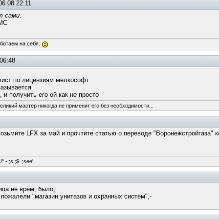
06.08 22:11
т сами.
 МС
аботаем на себя.
06:48
лист по лицензиям мелкософт
называется
, и получить его ой как не просто
великий мастер никогда не применит его без необходимости...
возьмите LFX за май и прочтите статью о переводе "Воронежстройгаза" к
/" -;;s;;$_;see'
ипа не врем, было,
 пожалели "магазин унитазов и охранных систем",-