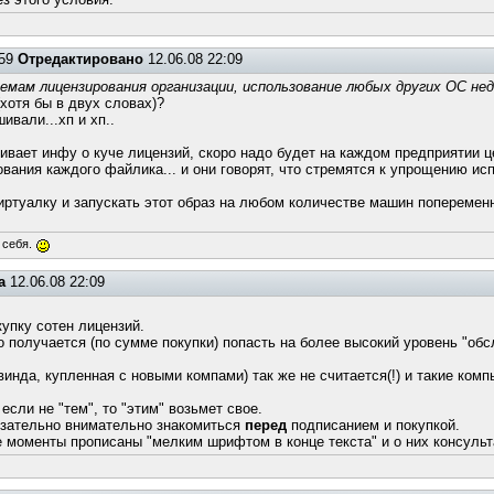
:59
Отредактировано
12.06.08 22:09
схемам лицензирования организации, использование любых других ОС не
хотя бы в двух словах)?
ивали...хп и хп..
ривает инфу о куче лицензий, скоро надо будет на каждом предприятии ц
вания каждого файлика... и они говорят, что стремятся к упрощению ис
иртуалку и запускать этот образ на любом количестве машин попеременно
 себя.
а
12.06.08 22:09
упку сотен лицензий.
 но получается (по сумме покупки) попасть на более высокий уровень "о
инда, купленная с новыми компами) так же не считается(!) и такие ком
если не "тем", то "этим" возьмет свое.
бязательно внимательно знакомиться
перед
подписанием и покупкой.
 моменты прописаны "мелким шрифтом в конце текста" и о них консульт