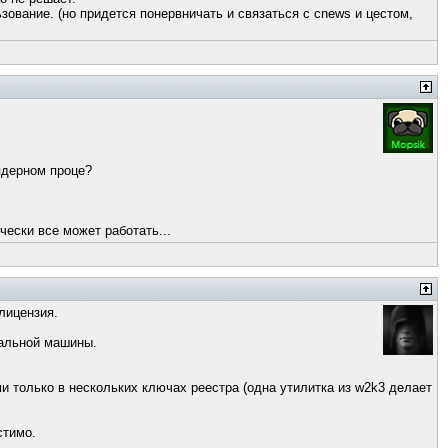
зование. (но придется понервничать и связаться с cnews и цестом,
 ядерном проце?
чески все может работать...
лицензия.
еальной машины.
ими только в нескольких ключах реестра (одна утилитка из w2k3 делает
стимо.