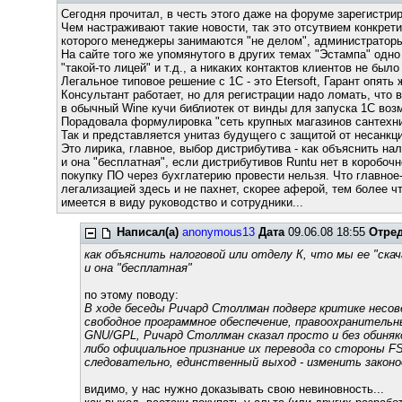
Сегодня прочитал, в честь этого даже на форуме зарегистрир
Чем настраживают такие новости, так это отсутвием конкретик
которого менеджеры занимаются "не делом", администраторы,
На сайте того же упомянутого в других темах "Эстампа" одно
"такой-то лицей" и т.д., а никаких контактов клиентов не было
Легальное типовое решение с 1С - это Etersoft, Гарант опять 
Консультант работает, но для регистрации надо ломать, что 
в обычный Wine кучи библиотек от винды для запуска 1С возм
Порадовала формулировка "сеть крупных магазинов сантехни
Так и представляется унитаз будущего с защитой от несанкци
Это лирика, главное, выбор дистрибутива - как объяснить нал
и она "бесплатная", если дистрибутивов Runtu нет в коробочн
покупку ПО через бухглатерию провести нельзя. Что главное-
легализацией здесь и не пахнет, скорее аферой, тем более чт
имеется в виду руководство и сотрудники...
Написал(а)
anonymous13
Дата
09.06.08 18:55
Отре
как объяснить налоговой или отделу К, что мы ее "скач
и она "бесплатная"
по этому поводу:
В ходе беседы Ричард Столлман подверг критике несов
свободное программное обеспечение, правоохранитель
GNU/GPL, Ричард Столлман сказал просто и без обиняк
либо официальное признание их перевода со стороны F
следовательно, единственный выход - изменить закон
видимо, у нас нужно доказывать свою невиновность...