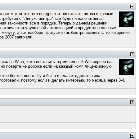
оритет для тех, кто внедряет и так сказать потом и кровью
истрибутив с "Линукс-центра" там будет и напечатанная
ения законности все в порядке. Теперь о данном решении,
нту отличается улучшеной локализацией и предустановленным
1 минуту, а вот наоборот фигушки так быстро выйдет. С точки зрения
ов 2007 запихали.
ились на Wine, хотя поставить терминальный Win сервер на
о, но поверте не дороже если на каждый комп лицензионную
отно боятся всего. Ну и было в планах сделать типа
ортовали, поэтому если и делать интервью, то месяца через 3-4,