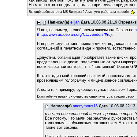
как выход, всетаки покупать у альта (или других разраб
Но можно этого не делать, только при случае придется 
Вы ещё работаете на MS Виндовз ? А мы уже работаем на себя.
Написал(а)
elijah
Дата
10.06.08 21:19
Отредакт
Я вот, например, в своё время заказывал Debian на
h
(
http://www.us.debian.org/CD/vendors/#ru
).
В первом случае мне пришли диски, подписанные от 
соглашений в печатном виде и прочего, естественно
Допустим, организация приобретает такие диски, пр
предъявленные диски, подписанные от руки маркером
всем известной конторы, т.н. "подлинный" Debian G
Кстати, один мой хороший знакомый рассказывал, чт
проверяющим голограмму и лицензионное соглашение
А если я, к примеру, руководствуясь призывом Торва
Если тебе не нравится существующая культура, создай свою
Написал(а)
anonymous13
Дата
10.06.08 22:13
с почти единственной целью: провести через 
Все потому, что были разработаны руководства
голограммы с бумажным соглашением.А то как оп
Такие вот законы.
С другой стороны, если пришли с проверкой, то о