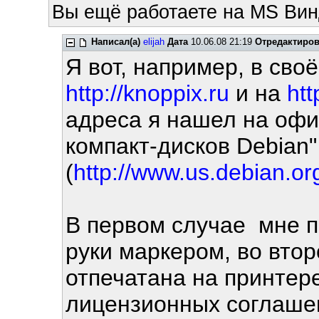
Вы ещё работаете на MS Вин
Написал(а)
elijah
Дата
10.06.08 21:19
Отредактиро
Я вот, например, в сво
http://knoppix.ru
и на
htt
адреса я нашел на оф
компакт-дисков Debian"
(
http://www.us.debian.o
В первом случае мне п
руки маркером, во втор
отпечатана на принтере
лицензионных соглашен