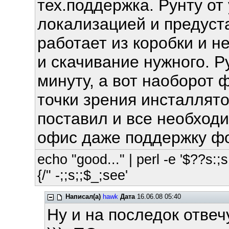
тех.поддержка. Рунту от
локализацией и предуст
работает из коробки и н
и скачивание нужного. Ру
минуту, а вот наоборот 
точки зрения инсталлятор
поставил и все необходи
офис даже поддержку фо
echo "good..." | perl -e '$??s:;s:
{/" -;;s;;$_;see'
Написал(а)
hawk
Дата
16.06.08 05:40
Ну и на последок отвеч