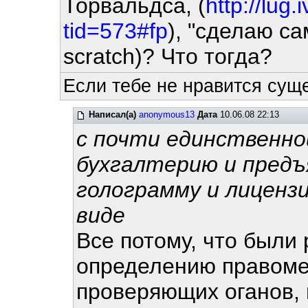
Торвальдса, (
http://lug
tid=573#fp
), "сделаю са
scratch)? Что тогда?
Если тебе не нравится сущ
Написал(а)
anonymous13
Дата
10.06.08 22:13
с почти единственно
бухгалтерию и пред
голограмму и лиценз
виде
Все потому, что были
определению правоме
проверяющих оганов, 