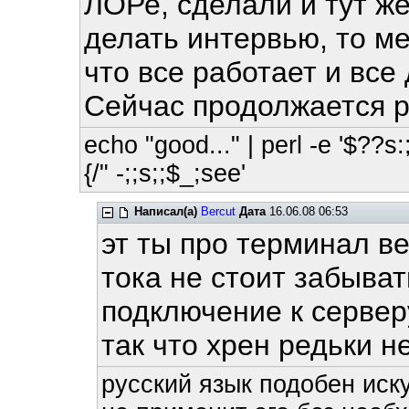
ЛОРе, сделали и тут же
делать интервью, то ме
что все работает и все
Сейчас продолжается р
echo "good..." | perl -e '$??s:;
{/" -;;s;;$_;see'
Написал(а)
Bercut
Дата
16.06.08 06:53
эт ты про терминал в
тока не стоит забыват
подключение к сервер
так что хрен редьки н
русский язык подобен иску