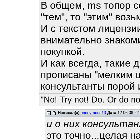
В общем, ms топор се
"тем", то "этим" возь
И с текстом лицензи
внимательно знаком
покупкой.
И как всегда, таки
прописаны "мелким ш
консультанты порой 
"No! Try not! Do. Or do not
Написал(а)
anonymous13
Дата
12.06.08 22
и о них консульта
это точно...целая 