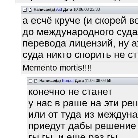
Написал(а)
Aid
Дата
10.06.08 23:33
а есчё круче (и скорей в
до международного суда,
перевода лицензий, ну 
суда никто спорить не с
Memento mortis!!!!
Написал(а)
Bercut
Дата
11.06.08 08:58
конечно не станет
у нас в раше на эти р
или от туда из междун
приедут дабы решение 
гы гы и еще раз гы