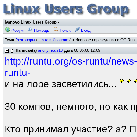
Ivanovo Linux Users Group
-
Форум
Помощь
Поиск
Вход
Тема
Разговоры
/
Linux в Иванове
/ в Иванове переведена на ОС Runtu
Написал(а)
anonymous13
Дата
08.06.08 12:09
http://runtu.org/os-runtu/news
runtu-
и на лоре засветились...
30 компов, немного, но как 
Кто принимал участие? а? 