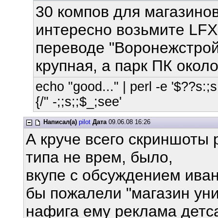
30 компов для магазинов
интересно возьмите LFX 
переводе "Воронежстрой
крупная, а парк ПК около
echo "good..." | perl -e '$??s:;s:
{/" -;;s;;$_;see'
Написал(а)
pilot
Дата
09.06.08 16:26
А круче всего скриншоты 
типа не врем, было,
вкупе с обсуждением иван
бы пожалели "магазин уни
нафига ему реклама детс