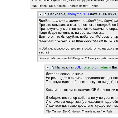
"No! Try not! Do. Or do not. There is no try." -- Yoda
Написал(а)
anonymous13
Дата
12.06.08 21
Вообще, ms очень хитра: по одной (или двум) 
Про это слышал, а можно немного поподробнее (
При покупке, у меня ни про какие схемы не спраш
Надо будет взглянуть на сертификаты...
Для того, что бы срубить поболее, МС всем впа
лицензии и следить за правомерностью использо
и ЗЫ т.е. можно установить оффтопик на одну в
весть)
Вы ещё работаете на MS Виндовз ? А мы уже работаем на
Написал(а)
LOE
(Site/forum admin)
Дат
Деталей особо не знаю.
Но речь идет о схемах, предполагающих пок
Т.е. когда идет не "просто покупка винды",
Кстати! по каким-то схемам OEM лицензии (в
В общем, ms топор себе на ногу не уронит и 
И с текстом лицензии (соглашения) надо о
И как всегда, такие довольно существенные
"No! Try not! Do. Or do not. There is no try." -- Yoda