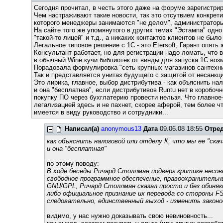
Сегодня прочитал, в честь этого даже на форуме зарегистрир
Чем настраживают такие новости, так это отсутвием конкретик
которого менеджеры занимаются "не делом", администраторы,
На сайте того же упомянутого в других темах "Эстампа" одно
"такой-то лицей" и т.д., а никаких контактов клиентов не было
Легальное типовое решение с 1С - это Etersoft, Гарант опять 
Консультант работает, но для регистрации надо ломать, что 
в обычный Wine кучи библиотек от винды для запуска 1С возм
Порадовала формулировка "сеть крупных магазинов сантехни
Так и представляется унитаз будущего с защитой от несанкци
Это лирика, главное, выбор дистрибутива - как объяснить нал
и она "бесплатная", если дистрибутивов Runtu нет в коробочн
покупку ПО через бухглатерию провести нельзя. Что главное-
легализацией здесь и не пахнет, скорее аферой, тем более чт
имеется в виду руководство и сотрудники...
Написал(а)
anonymous13
Дата
09.06.08 18:55
Отре
как объяснить налоговой или отделу К, что мы ее "скач
и она "бесплатная"
по этому поводу:
В ходе беседы Ричард Столлман подверг критике несов
свободное программное обеспечение, правоохранитель
GNU/GPL, Ричард Столлман сказал просто и без обиняк
либо официальное признание их перевода со стороны F
следовательно, единственный выход - изменить закон
видимо, у нас нужно доказывать свою невиновность...