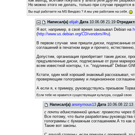
как выход, всетаки покупать у альта (или других разраб
Но можно этого не делать, только при случае придется 
Вы ещё работаете на MS Виндовз ? А мы уже работаем на себя.
Написал(а)
elijah
Дата
10.06.08 21:19
Отредакт
Я вот, например, в своё время заказывал Debian на
h
(
http://www.us.debian.org/CD/vendors/#ru
).
В первом случае мне пришли диски, подписанные от 
соглашений в печатном виде и прочего, естественно
Допустим, организация приобретает такие диски, пр
предъявленные диски, подписанные от руки маркером
всем известной конторы, т.н. "подлинный" Debian G
Кстати, один мой хороший знакомый рассказывал, чт
проверяющим голограмму и лицензионное соглашение
А если я, к примеру, руководствуясь призывом Торва
Если тебе не нравится существующая культура, создай свою
Написал(а)
anonymous13
Дата
10.06.08 22:13
с почти единственной целью: провести через 
Все потому, что были разработаны руководства
голограммы с бумажным соглашением.А то как оп
Такие вот законы.
С другой стороны, если пришли с проверкой, то о