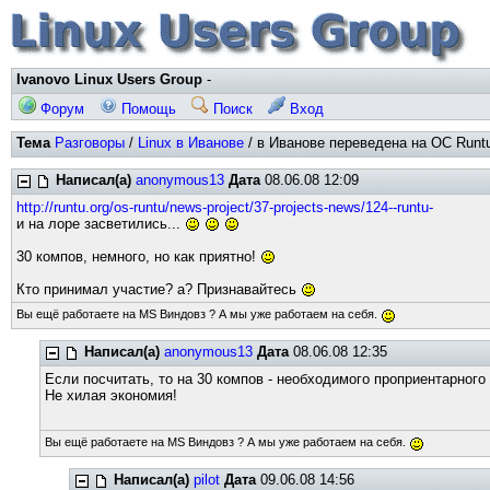
Ivanovo Linux Users Group
-
Форум
Помощь
Поиск
Вход
Тема
Разговоры
/
Linux в Иванове
/ в Иванове переведена на ОС Runtu
Написал(а)
anonymous13
Дата
08.06.08 12:09
http://runtu.org/os-runtu/news-project/37-projects-news/124--runtu-
и на лоре засветились...
30 компов, немного, но как приятно!
Кто принимал участие? а? Признавайтесь
Вы ещё работаете на MS Виндовз ? А мы уже работаем на себя.
Написал(а)
anonymous13
Дата
08.06.08 12:35
Если посчитать, то на 30 компов - необходимого проприентарного
Не хилая экономия!
Вы ещё работаете на MS Виндовз ? А мы уже работаем на себя.
Написал(а)
pilot
Дата
09.06.08 14:56