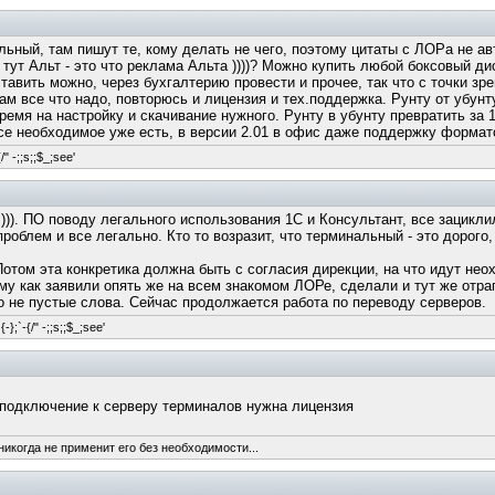
ьный, там пишут те, кому делать не чего, поэтому цитаты с ЛОРа не авт
 тут Альт - это что реклама Альта ))))? Можно купить любой боксовый д
тавить можно, через бухгалтерию провести и прочее, так что с точки зр
ам все что надо, повторюсь и лицензия и тех.поддержка. Рунту от убу
ремя на настройку и скачивание нужного. Рунту в убунту превратить за 
 все необходимое уже есть, в версии 2.01 в офис даже поддержку формат
/" -;;s;;$_;see'
))). ПО поводу легального использования 1С и Консультант, все зацикл
проблем и все легально. Кто то возразит, что терминальный - это дорог
Потом эта конкретика должна быть с согласия дирекции, на что идут неох
му как заявили опять же на всем знакомом ЛОРе, сделали и тут же отрап
то не пустые слова. Сейчас продолжается работа по переводу серверов.
-};`-{/" -;;s;;$_;see'
е подключение к серверу терминалов нужна лицензия
никогда не применит его без необходимости...