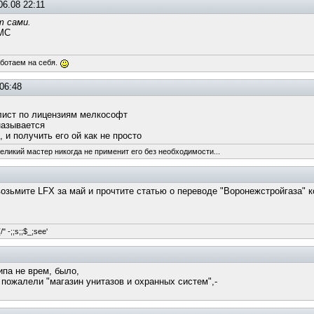
06.08 22:11
т сами.
 МС
аботаем на себя.
06:48
лист по лицензиям мелкософт
называется
, и получить его ой как не просто
великий мастер никогда не применит его без необходимости...
возьмите LFX за май и прочтите статью о переводе "Воронежстройгаза" к
/" -;;s;;$_;see'
ипа не врем, было,
 пожалели "магазин унитазов и охранных систем",-