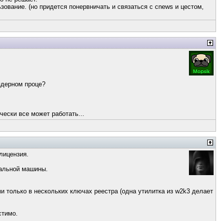
зование. (но придется понервничать и связаться с cnews и цестом,
 ядерном проце?
чески все может работать...
лицензия.
еальной машины.
ими только в нескольких ключах реестра (одна утилитка из w2k3 делает
стимо.