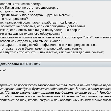
овался, хотя читаю всегда.
и. Какая именно сеть, кто директор, у
 судя по всему, тоже.
 время тоже было в заслугах "крупный магазин",
 - в чем проблема?
же, ивановский офис Гаранта работает под Etersoft,
в общем-то не проблема, если он прикуплен, добавление
ожно, если опять-таки винда прикуплена - но спорно.
ки и магазинов охранного оборудования"
онированного использования, опять же 30 компов для "сети", как и мно
оговой или отделу К, что мы ее "скачали"
ом варианте с лицензией, и официально они не продаются, т.е.,
то, может все и будет замечательно работать, только
о запустили только что, и неизвестно, как оно себя дальше покажет,
дактировано
09.06.08 18:58
али"
ершенство российского законодательства. Ведь в нашей стране неред
ные органы требуют бумажного подтверждения. В связи с этим появл
ов:
"Глупые законы заставляют вас делать глупые вещи"
. Чтобы
SF либо изменения в законодательстве. По мнению Столлмана, призна
одательство так, чтобы лицензии на иностранных языках также могл