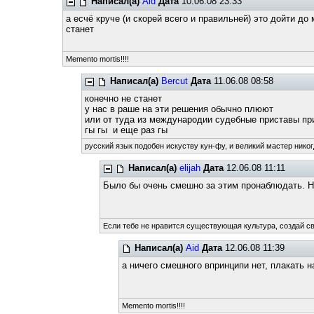
Написал(а)
Aid
Дата
10.06.08 23:33
а есчё круче (и скорей всего и правильней) это дойти д
станет
Memento mortis!!!!
Написал(а)
Bercut
Дата
11.06.08 08:58
конечно не станет
у нас в раше на эти решения обычно плюют
или от туда из международии судебные приставы пр
гы гы и еще раз гы
русский язык подобен искуству кун-фу, и великий мастер никог
Написал(а)
elijah
Дата
12.06.08 11:11
Было бы очень смешно за этим пронаблюдать. Но
Если тебе не нравится существующая культура, создай с
Написал(а)
Aid
Дата
12.06.08 11:39
а ничего смешного впринципи нет, плакать н
Memento mortis!!!!