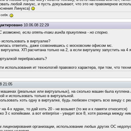
вать любой линукс, и пусть докузывают, что это не правомерное исполь
еснения Линукса)
 себя.
дактировано
10.06.08 22:29
 возможно, если опять-таки винда прикуплена - но спорно.
о использовать в виртуалке?
днилась ответить, даже созвонившись с московским офисом мс.
 виртуалка. ХП расчитана только на 2, а если виртуалку запустить на 4
виртуалкой перебрасывать?
и использования ит технологий правового характера, при том, что техни
8 21:05
 машинах (реальных или виртуальных), на сколько машин была куплена 
ной и использовать только в виртуальной.
пользовать хоть одну в виртуалке, будь любезен стереть всю винду с р
на 4-х ядрах, то дай хоть 20 - не возьмет (то же и к памяти относится)
о 3 с копейками. а вот enterprise - увидит все 8, хотя разница между н
ам лицензирования организации, использование любых других ОС недопу
з этого условия.