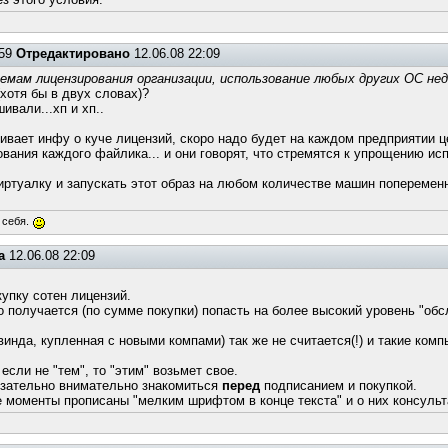
:59
Отредактировано
12.06.08 22:09
схемам лицензирования организации, использование любых других ОС не
хотя бы в двух словах)?
ивали...хп и хп..
ривает инфу о куче лицензий, скоро надо будет на каждом предприятии ц
вания каждого файлика... и они говорят, что стремятся к упрощению ис
иртуалку и запускать этот образ на любом количестве машин попеременно
 себя.
а
12.06.08 22:09
упку сотен лицензий.
 но получается (по сумме покупки) попасть на более высокий уровень "о
инда, купленная с новыми компами) так же не считается(!) и такие ком
если не "тем", то "этим" возьмет свое.
бязательно внимательно знакомиться
перед
подписанием и покупкой.
 моменты прописаны "мелким шрифтом в конце текста" и о них консульт