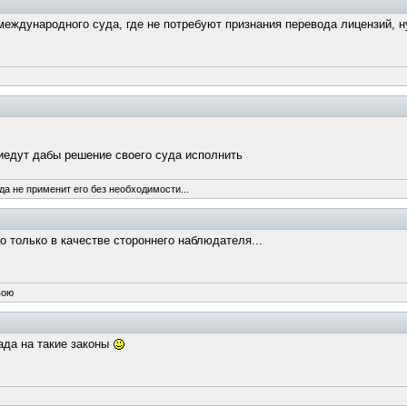
о международного суда, где не потребуют признания перевода лицензий,
иедут дабы решение своего суда исполнить
да не применит его без необходимости...
 только в качестве стороннего наблюдателя...
вою
ада на такие законы