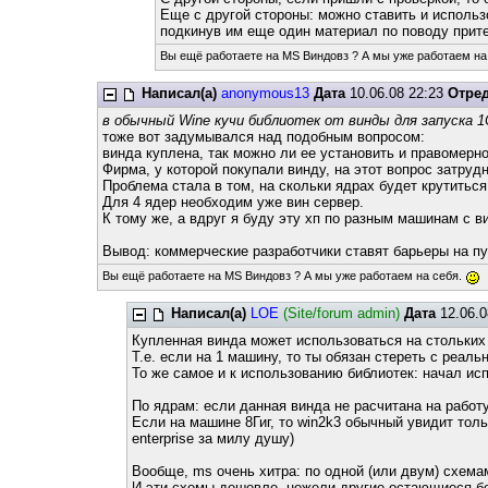
Еще с другой стороны: можно ставить и использо
подкинув им еще один материал по поводу прит
Вы ещё работаете на MS Виндовз ? А мы уже работаем на
Написал(а)
anonymous13
Дата
10.06.08 22:23
Отре
в обычный Wine кучи библиотек от винды для запуска 1С
тоже вот задумывался над подобным вопросом:
винда куплена, так можно ли ее установить и правомерн
Фирма, у которой покупали винду, на этот вопрос затру
Проблема стала в том, на скольки ядрах будет крутиться
Для 4 ядер необходим уже вин сервер.
К тому же, а вдруг я буду эту хп по разным машинам с 
Вывод: коммерческие разработчики ставят барьеры на пут
Вы ещё работаете на MS Виндовз ? А мы уже работаем на себя.
Написал(а)
LOE
(Site/forum admin)
Дата
12.06.0
Купленная винда может использоваться на стольких
Т.е. если на 1 машину, то ты обязан стереть с реаль
То же самое и к использованию библиотек: начал ис
По ядрам: если данная винда не расчитана на работу 
Если на машине 8Гиг, то win2k3 обычный увидит тольк
enterprise за милу душу)
Вообще, ms очень хитра: по одной (или двум) схем
И эти схемы дешевле, нежели другие остающиеся бе