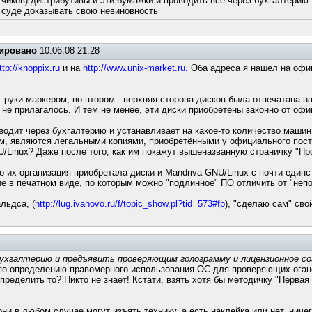
отчиков) дистрибутивы и эти бумажки и проводить все через бухгалтерию.
в суде доказывать свою невиновность
ировано
10.06.08 21:28
ttp://knoppix.ru
и на
http://www.unix-market.ru.
Оба адреса я нашел на офиц
руки маркером, во втором - верхняя сторона дисков была отпечатана на
, не прилагалось. И тем не менее, эти диски приобретены законно от оф
оводит через бухгалтерию и устанавливает на какое-то количество машин
, являются легальными копиями, приобретёнными у официального постав
NU/Linux? Даже после того, как им покажут вышеназванную страничку "П
о их организация приобретала диски и Mandriva GNU/Linux с почти един
 в печатном виде, по которым можно "подлинное" ПО отличить от "непо
льдса, (
http://lug.ivanovo.ru/f/topic_show.pl?tid=573#fp
), "сделаю сам" сво
бухгалтерию и предъявить проверяющим голограмму и лицензионное с
 по определению правомерного использования ОС для проверяющих огано
ределить то? Никто не знает! Кстати, взять хотя бы методичку "Первая
ни в любом случае могут изъять технику, а есть наклейка или нет, ничег