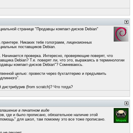
иальной странице "Продавцы компакт-дисков Debian"
 принтере. Никаких тебе голограмм, лицензионных
ициальных поставщиков Debian.
. Начинается проверка. Интересно, проверяющие поверят, что
щика Debian? Т.е. поверят ли, что это, выражаясь в терминологии
родавцы компакт-дисков Debian"? Сомневаюсь.
ственной целью: провести через бухгалтерию и предъявить
длинного".
й дистрибурив (from scratch)? Что тогда?
оглашение в печатном виде
в, где и было прописано, обязательное наличие этой
 помощь" для школ, там помоему это все тоже прописано.
о не решает.