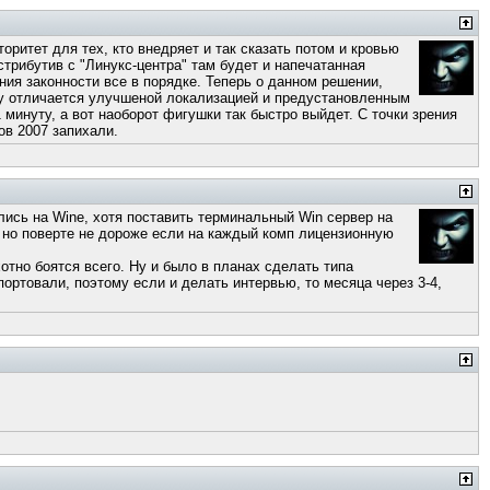
оритет для тех, кто внедряет и так сказать потом и кровью
истрибутив с "Линукс-центра" там будет и напечатанная
ения законности все в порядке. Теперь о данном решении,
нту отличается улучшеной локализацией и предустановленным
1 минуту, а вот наоборот фигушки так быстро выйдет. С точки зрения
ов 2007 запихали.
ились на Wine, хотя поставить терминальный Win сервер на
о, но поверте не дороже если на каждый комп лицензионную
отно боятся всего. Ну и было в планах сделать типа
ортовали, поэтому если и делать интервью, то месяца через 3-4,