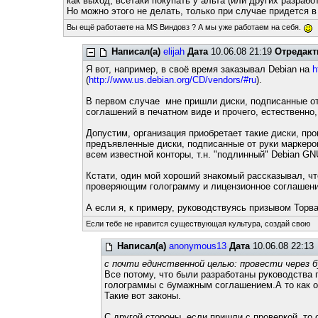
как выход, всетаки покупать у альта (или других разраб
Но можно этого не делать, только при случае придется 
Вы ещё работаете на MS Виндовз ? А мы уже работаем на себя.
Написал(а)
elijah
Дата
10.06.08 21:19
Отредакт
Я вот, например, в своё время заказывал Debian на
h
(
http://www.us.debian.org/CD/vendors/#ru
).
В первом случае мне пришли диски, подписанные от 
соглашений в печатном виде и прочего, естественно
Допустим, организация приобретает такие диски, пр
предъявленные диски, подписанные от руки маркером
всем известной конторы, т.н. "подлинный" Debian G
Кстати, один мой хороший знакомый рассказывал, чт
проверяющим голограмму и лицензионное соглашение
А если я, к примеру, руководствуясь призывом Торва
Если тебе не нравится существующая культура, создай свою
Написал(а)
anonymous13
Дата
10.06.08 22:13
с почти единственной целью: провести через 
Все потому, что были разработаны руководства
голограммы с бумажным соглашением.А то как оп
Такие вот законы.
С другой стороны, если пришли с проверкой, то о