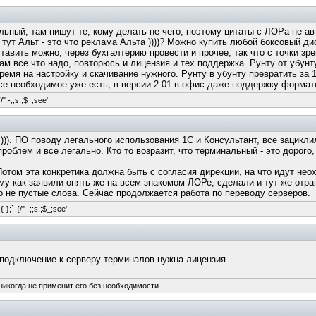
ьный, там пишут те, кому делать не чего, поэтому цитаты с ЛОРа не авт
 тут Альт - это что реклама Альта ))))? Можно купить любой боксовый д
тавить можно, через бухгалтерию провести и прочее, так что с точки зр
ам все что надо, повторюсь и лицензия и тех.поддержка. Рунту от убу
ремя на настройку и скачивание нужного. Рунту в убунту превратить за 
 все необходимое уже есть, в версии 2.01 в офис даже поддержку формат
/" -;;s;;$_;see'
))). ПО поводу легального использования 1С и Консультант, все зацикл
проблем и все легально. Кто то возразит, что терминальный - это дорог
Потом эта конкретика должна быть с согласия дирекции, на что идут неох
му как заявили опять же на всем знакомом ЛОРе, сделали и тут же отрап
то не пустые слова. Сейчас продолжается работа по переводу серверов.
-};`-{/" -;;s;;$_;see'
е подключение к серверу терминалов нужна лицензия
никогда не применит его без необходимости...