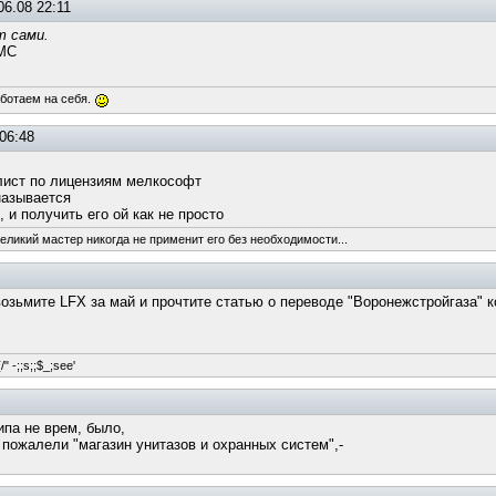
06.08 22:11
т сами.
 МС
аботаем на себя.
06:48
лист по лицензиям мелкософт
называется
, и получить его ой как не просто
великий мастер никогда не применит его без необходимости...
возьмите LFX за май и прочтите статью о переводе "Воронежстройгаза" к
/" -;;s;;$_;see'
ипа не врем, было,
 пожалели "магазин унитазов и охранных систем",-