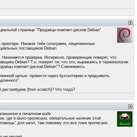
иальной странице "Продавцы компакт-дисков Debian"
 принтере. Никаких тебе голограмм, лицензионных
ициальных поставщиков Debian.
. Начинается проверка. Интересно, проверяющие поверят, что
щика Debian? Т.е. поверят ли, что это, выражаясь в терминологии
родавцы компакт-дисков Debian"? Сомневаюсь.
ственной целью: провести через бухгалтерию и предъявить
длинного".
й дистрибурив (from scratch)? Что тогда?
оглашение в печатном виде
в, где и было прописано, обязательное наличие этой
 помощь" для школ, там помоему это все тоже прописано.
о не решает.