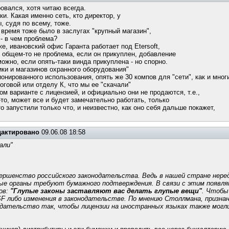
овался, хотя читаю всегда.
и. Какая именно сеть, кто директор, у
 судя по всему, тоже.
 время тоже было в заслугах "крупный магазин",
 - в чем проблема?
же, ивановский офис Гаранта работает под Etersoft,
в общем-то не проблема, если он прикуплен, добавление
ожно, если опять-таки винда прикуплена - но спорно.
ки и магазинов охранного оборудования"
онированного использования, опять же 30 компов для "сети", как и мно
оговой или отделу К, что мы ее "скачали"
ом варианте с лицензией, и официально они не продаются, т.е.,
то, может все и будет замечательно работать, только
о запустили только что, и неизвестно, как оно себя дальше покажет,
дактировано
09.06.08 18:58
али"
ершенство российского законодательства. Ведь в нашей стране неред
ные органы требуют бумажного подтверждения. В связи с этим появл
ов:
"Глупые законы заставляют вас делать глупые вещи"
. Чтобы
SF либо изменения в законодательстве. По мнению Столлмана, призна
одательство так, чтобы лицензии на иностранных языках также могл