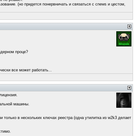
зование. (но придется понервничать и связаться с cnews и цестом,
 ядерном проце?
чески все может работать...
лицензия.
еальной машины.
ими только в нескольких ключах реестра (одна утилитка из w2k3 делает
стимо.