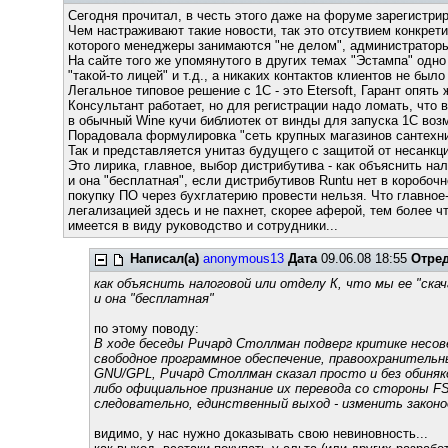
Сегодня прочитал, в честь этого даже на форуме зарегистрир
Чем настраживают такие новости, так это отсутвием конкретик
которого менеджеры занимаются "не делом", администраторы,
На сайте того же упомянутого в других темах "Эстампа" одно
"такой-то лицей" и т.д., а никаких контактов клиентов не было
Легальное типовое решение с 1С - это Etersoft, Гарант опять 
Консультант работает, но для регистрации надо ломать, что 
в обычный Wine кучи библиотек от винды для запуска 1С возм
Порадовала формулировка "сеть крупных магазинов сантехни
Так и представляется унитаз будущего с защитой от несанкци
Это лирика, главное, выбор дистрибутива - как объяснить нал
и она "бесплатная", если дистрибутивов Runtu нет в коробочн
покупку ПО через бухглатерию провести нельзя. Что главное-
легализацией здесь и не пахнет, скорее аферой, тем более чт
имеется в виду руководство и сотрудники...
Написал(а)
anonymous13
Дата
09.06.08 18:55
Отре
как объяснить налоговой или отделу К, что мы ее "скач
и она "бесплатная"
по этому поводу:
В ходе беседы Ричард Столлман подверг критике несов
свободное программное обеспечение, правоохранитель
GNU/GPL, Ричард Столлман сказал просто и без обиняк
либо официальное признание их перевода со стороны F
следовательно, единственный выход - изменить закон
видимо, у нас нужно доказывать свою невиновность...