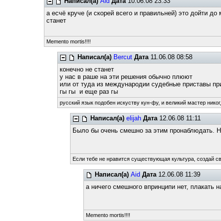
Написал(а)
Aid
Дата
10.06.08 23:33
а есчё круче (и скорей всего и правильней) это дойти д
станет
Memento mortis!!!!
Написал(а)
Bercut
Дата
11.06.08 08:58
конечно не станет
у нас в раше на эти решения обычно плюют
или от туда из международии судебные приставы пр
гы гы и еще раз гы
русский язык подобен искуству кун-фу, и великий мастер никог
Написал(а)
elijah
Дата
12.06.08 11:11
Было бы очень смешно за этим пронаблюдать. Но
Если тебе не нравится существующая культура, создай с
Написал(а)
Aid
Дата
12.06.08 11:39
а ничего смешного впринципи нет, плакать н
Memento mortis!!!!