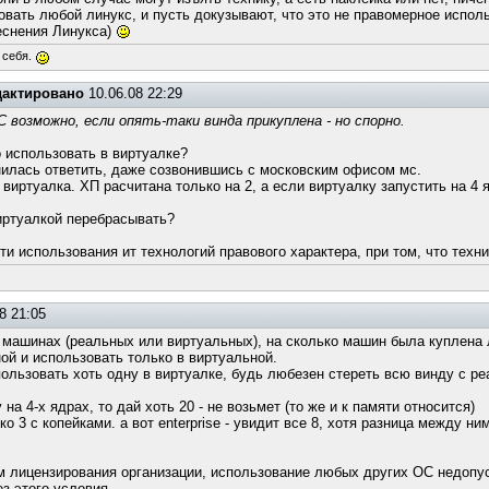
вать любой линукс, и пусть докузывают, что это не правомерное исполь
еснения Линукса)
 себя.
дактировано
10.06.08 22:29
 возможно, если опять-таки винда прикуплена - но спорно.
о использовать в виртуалке?
днилась ответить, даже созвонившись с московским офисом мс.
 виртуалка. ХП расчитана только на 2, а если виртуалку запустить на 4
виртуалкой перебрасывать?
и использования ит технологий правового характера, при том, что техни
8 21:05
 машинах (реальных или виртуальных), на сколько машин была куплена 
ной и использовать только в виртуальной.
пользовать хоть одну в виртуалке, будь любезен стереть всю винду с р
на 4-х ядрах, то дай хоть 20 - не возьмет (то же и к памяти относится)
о 3 с копейками. а вот enterprise - увидит все 8, хотя разница между н
ам лицензирования организации, использование любых других ОС недопу
з этого условия.