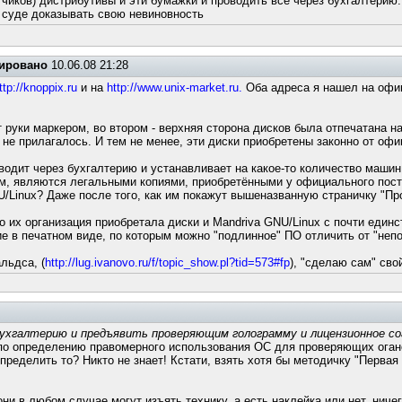
отчиков) дистрибутивы и эти бумажки и проводить все через бухгалтерию.
в суде доказывать свою невиновность
ировано
10.06.08 21:28
ttp://knoppix.ru
и на
http://www.unix-market.ru.
Оба адреса я нашел на офиц
руки маркером, во втором - верхняя сторона дисков была отпечатана на
, не прилагалось. И тем не менее, эти диски приобретены законно от оф
оводит через бухгалтерию и устанавливает на какое-то количество машин
, являются легальными копиями, приобретёнными у официального постав
NU/Linux? Даже после того, как им покажут вышеназванную страничку "П
о их организация приобретала диски и Mandriva GNU/Linux с почти един
 в печатном виде, по которым можно "подлинное" ПО отличить от "непо
льдса, (
http://lug.ivanovo.ru/f/topic_show.pl?tid=573#fp
), "сделаю сам" сво
бухгалтерию и предъявить проверяющим голограмму и лицензионное с
 по определению правомерного использования ОС для проверяющих огано
ределить то? Никто не знает! Кстати, взять хотя бы методичку "Первая
ни в любом случае могут изъять технику, а есть наклейка или нет, ничег