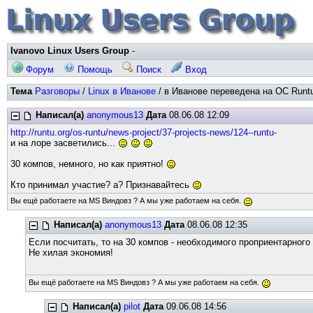
Ivanovo Linux Users Group
-
Форум
Помощь
Поиск
Вход
Тема
Разговоры
/
Linux в Иванове
/ в Иванове переведена на ОС Runtu
Написал(а)
anonymous13
Дата
08.06.08 12:09
http://runtu.org/os-runtu/news-project/37-projects-news/124--runtu-
и на лоре засветились...
30 компов, немного, но как приятно!
Кто принимал участие? а? Признавайтесь
Вы ещё работаете на MS Виндовз ? А мы уже работаем на себя.
Написал(а)
anonymous13
Дата
08.06.08 12:35
Если посчитать, то на 30 компов - необходимого проприентарного
Не хилая экономия!
Вы ещё работаете на MS Виндовз ? А мы уже работаем на себя.
Написал(а)
pilot
Дата
09.06.08 14:56