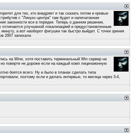
оритет для тех, кто внедряет и так сказать потом и кровью
истрибутив с "Линукс-центра" там будет и напечатанная
ения законности все в порядке. Теперь о данном решении,
нту отличается улучшеной локализацией и предустановленным
1 минуту, а вот наоборот фигушки так быстро выйдет. С точки зрения
ов 2007 запихали.
ились на Wine, хотя поставить терминальный Win сервер на
о, но поверте не дороже если на каждый комп лицензионную
отно боятся всего. Ну и было в планах сделать типа
ортовали, поэтому если и делать интервью, то месяца через 3-4,