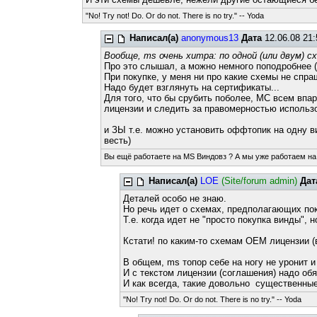
"No! Try not! Do. Or do not. There is no try." -- Yoda
Написал(а)
anonymous13
Дата
12.06.08 21
Вообще, ms очень хитра: по одной (или двум) 
Про это слышал, а можно немного поподробнее (
При покупке, у меня ни про какие схемы не спраш
Надо будет взглянуть на сертификаты...
Для того, что бы срубить поболее, МС всем впа
лицензии и следить за правомерностью использо
и ЗЫ т.е. можно установить оффтопик на одну в
весть)
Вы ещё работаете на MS Виндовз ? А мы уже работаем на
Написал(а)
LOE
(Site/forum admin)
Дат
Деталей особо не знаю.
Но речь идет о схемах, предполагающих пок
Т.е. когда идет не "просто покупка винды",
Кстати! по каким-то схемам OEM лицензии (в
В общем, ms топор себе на ногу не уронит и 
И с текстом лицензии (соглашения) надо о
И как всегда, такие довольно существенные
"No! Try not! Do. Or do not. There is no try." -- Yoda