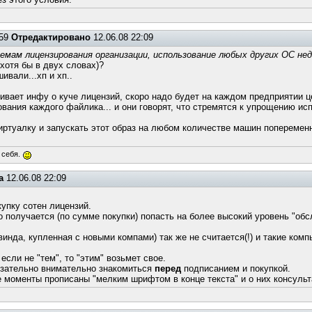
:59
Отредактировано
12.06.08 22:09
схемам лицензирования организации, использование любых других ОС не
хотя бы в двух словах)?
ивали...хп и хп..
ривает инфу о куче лицензий, скоро надо будет на каждом предприятии ц
вания каждого файлика... и они говорят, что стремятся к упрощению ис
иртуалку и запускать этот образ на любом количестве машин попеременно
 себя.
а
12.06.08 22:09
упку сотен лицензий.
 но получается (по сумме покупки) попасть на более высокий уровень "о
инда, купленная с новыми компами) так же не считается(!) и такие ком
если не "тем", то "этим" возьмет свое.
бязательно внимательно знакомиться
перед
подписанием и покупкой.
 моменты прописаны "мелким шрифтом в конце текста" и о них консульт