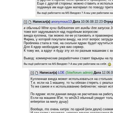
Еще с другой стороны: можно ставить и использо
подкинув им еще один материал по поводу прит
Вы ещё работаете на MS Виндовз ? А мы уже работаем на
Написал(а)
anonymous13
Дата
10.06.08 22:23
Отре
в обычный Wine кучи библиотек от винды для запуска 1С
тоже вот задумывался над подобным вопросом:
винда куплена, так можно ли ее установить и правомерн
Фирма, у которой покупали винду, на этот вопрос затру
Проблема стала в том, на скольки ядрах будет крутиться
Для 4 ядер необходим уже вин сервер.
К тому же, а вдруг я буду эту хп по разным машинам с 
Вывод: коммерческие разработчики ставят барьеры на пут
Вы ещё работаете на MS Виндовз ? А мы уже работаем на себя.
Написал(а)
LOE
(Site/forum admin)
Дата
12.06.0
Купленная винда может использоваться на стольких
Т.е. если на 1 машину, то ты обязан стереть с реаль
То же самое и к использованию библиотек: начал ис
По ядрам: если данная винда не расчитана на работу 
Если на машине 8Гиг, то win2k3 обычный увидит тольк
enterprise за милу душу)
Вообще, ms очень хитра: по одной (или двум) схем
И эти схемы дешевле, нежели другие остающиеся бе