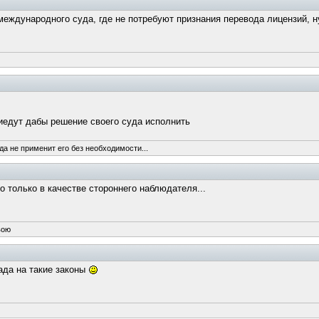
о международного суда, где не потребуют признания перевода лицензий,
иедут дабы решение своего суда исполнить
да не применит его без необходимости...
 только в качестве стороннего наблюдателя...
вою
ада на такие законы