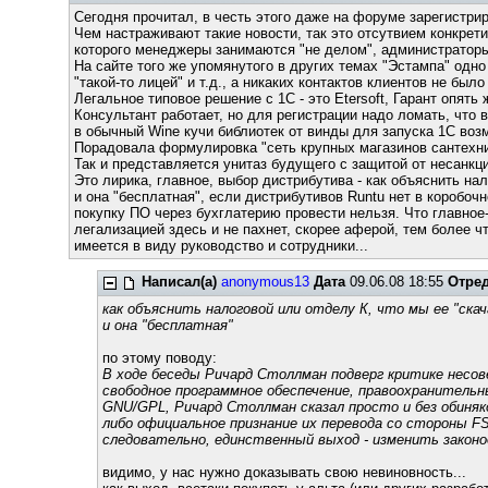
Сегодня прочитал, в честь этого даже на форуме зарегистрир
Чем настраживают такие новости, так это отсутвием конкретик
которого менеджеры занимаются "не делом", администраторы,
На сайте того же упомянутого в других темах "Эстампа" одно
"такой-то лицей" и т.д., а никаких контактов клиентов не было
Легальное типовое решение с 1С - это Etersoft, Гарант опять 
Консультант работает, но для регистрации надо ломать, что 
в обычный Wine кучи библиотек от винды для запуска 1С возм
Порадовала формулировка "сеть крупных магазинов сантехни
Так и представляется унитаз будущего с защитой от несанкци
Это лирика, главное, выбор дистрибутива - как объяснить нал
и она "бесплатная", если дистрибутивов Runtu нет в коробочн
покупку ПО через бухглатерию провести нельзя. Что главное-
легализацией здесь и не пахнет, скорее аферой, тем более чт
имеется в виду руководство и сотрудники...
Написал(а)
anonymous13
Дата
09.06.08 18:55
Отре
как объяснить налоговой или отделу К, что мы ее "скач
и она "бесплатная"
по этому поводу:
В ходе беседы Ричард Столлман подверг критике несов
свободное программное обеспечение, правоохранитель
GNU/GPL, Ричард Столлман сказал просто и без обиняк
либо официальное признание их перевода со стороны F
следовательно, единственный выход - изменить закон
видимо, у нас нужно доказывать свою невиновность...