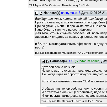
"No! Try not! Do. Or do not. There is no try." -- Yoda
Написал(а)
anonymous13
Дата
12.06.08 21
Вообще, ms очень хитра: по одной (или двум) 
Про это слышал, а можно немного поподробнее (
При покупке, у меня ни про какие схемы не спраш
Надо будет взглянуть на сертификаты...
Для того, что бы срубить поболее, МС всем впа
лицензии и следить за правомерностью использо
и ЗЫ т.е. можно установить оффтопик на одну в
весть)
Вы ещё работаете на MS Виндовз ? А мы уже работаем на
Написал(а)
LOE
(Site/forum admin)
Дат
Деталей особо не знаю.
Но речь идет о схемах, предполагающих пок
Т.е. когда идет не "просто покупка винды",
Кстати! по каким-то схемам OEM лицензии (в
В общем, ms топор себе на ногу не уронит и 
И с текстом лицензии (соглашения) надо о
И как всегда, такие довольно существенные
"No! Try not! Do. Or do not. There is no try." -- Yoda