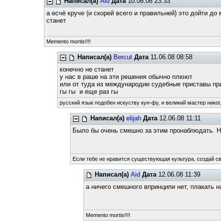
Написал(а)
Aid
Дата
10.06.08 23:33
а есчё круче (и скорей всего и правильней) это дойти д
станет
Memento mortis!!!!
Написал(а)
Bercut
Дата
11.06.08 08:58
конечно не станет
у нас в раше на эти решения обычно плюют
или от туда из международии судебные приставы пр
гы гы и еще раз гы
русский язык подобен искуству кун-фу, и великий мастер никог
Написал(а)
elijah
Дата
12.06.08 11:11
Было бы очень смешно за этим пронаблюдать. Но
Если тебе не нравится существующая культура, создай с
Написал(а)
Aid
Дата
12.06.08 11:39
а ничего смешного впринципи нет, плакать н
Memento mortis!!!!