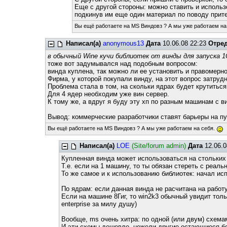
Еще с другой стороны: можно ставить и использо
подкинув им еще один материал по поводу прит
Вы ещё работаете на MS Виндовз ? А мы уже работаем на
Написал(а)
anonymous13
Дата
10.06.08 22:23
Отре
в обычный Wine кучи библиотек от винды для запуска 1С
тоже вот задумывался над подобным вопросом:
винда куплена, так можно ли ее установить и правомерн
Фирма, у которой покупали винду, на этот вопрос затру
Проблема стала в том, на скольки ядрах будет крутиться
Для 4 ядер необходим уже вин сервер.
К тому же, а вдруг я буду эту хп по разным машинам с 
Вывод: коммерческие разработчики ставят барьеры на пут
Вы ещё работаете на MS Виндовз ? А мы уже работаем на себя.
Написал(а)
LOE
(Site/forum admin)
Дата
12.06.0
Купленная винда может использоваться на стольких
Т.е. если на 1 машину, то ты обязан стереть с реаль
То же самое и к использованию библиотек: начал ис
По ядрам: если данная винда не расчитана на работу 
Если на машине 8Гиг, то win2k3 обычный увидит тольк
enterprise за милу душу)
Вообще, ms очень хитра: по одной (или двум) схем
И эти схемы дешевле, нежели другие остающиеся бе