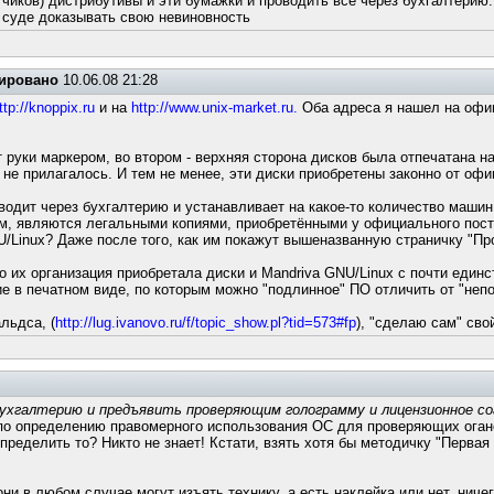
отчиков) дистрибутивы и эти бумажки и проводить все через бухгалтерию.
в суде доказывать свою невиновность
ировано
10.06.08 21:28
ttp://knoppix.ru
и на
http://www.unix-market.ru.
Оба адреса я нашел на офиц
руки маркером, во втором - верхняя сторона дисков была отпечатана на
, не прилагалось. И тем не менее, эти диски приобретены законно от оф
оводит через бухгалтерию и устанавливает на какое-то количество машин
, являются легальными копиями, приобретёнными у официального постав
NU/Linux? Даже после того, как им покажут вышеназванную страничку "П
о их организация приобретала диски и Mandriva GNU/Linux с почти един
 в печатном виде, по которым можно "подлинное" ПО отличить от "непо
льдса, (
http://lug.ivanovo.ru/f/topic_show.pl?tid=573#fp
), "сделаю сам" сво
бухгалтерию и предъявить проверяющим голограмму и лицензионное с
 по определению правомерного использования ОС для проверяющих огано
ределить то? Никто не знает! Кстати, взять хотя бы методичку "Первая
ни в любом случае могут изъять технику, а есть наклейка или нет, ничег