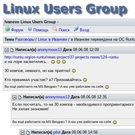
Ivanovo Linux Users Group
-
Форум
Помощь
Поиск
Вход
Тема
Разговоры
/
Linux в Иванове
/ в Иванове переведена на ОС Runtu
Написал(а)
anonymous13
Дата
08.06.08 12:09
http://runtu.org/os-runtu/news-project/37-projects-news/124--runtu-
и на лоре засветились...
30 компов, немного, но как приятно!
Кто принимал участие? а? Признавайтесь
Вы ещё работаете на MS Виндовз ? А мы уже работаем на себя.
Написал(а)
anonymous13
Дата
08.06.08 12:35
Если посчитать, то на 30 компов - необходимого проприентарного
Не хилая экономия!
Вы ещё работаете на MS Виндовз ? А мы уже работаем на себя.
Написал(а)
pilot
Дата
09.06.08 14:56