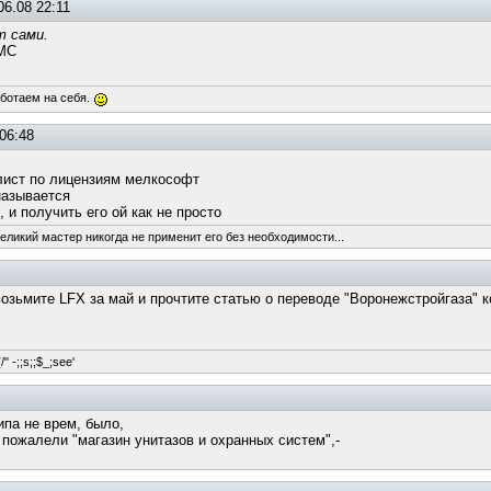
06.08 22:11
т сами.
 МС
аботаем на себя.
06:48
лист по лицензиям мелкософт
называется
, и получить его ой как не просто
великий мастер никогда не применит его без необходимости...
возьмите LFX за май и прочтите статью о переводе "Воронежстройгаза" к
/" -;;s;;$_;see'
ипа не врем, было,
 пожалели "магазин унитазов и охранных систем",-