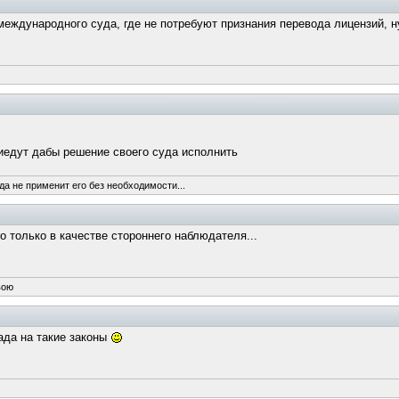
о международного суда, где не потребуют признания перевода лицензий,
иедут дабы решение своего суда исполнить
да не применит его без необходимости...
 только в качестве стороннего наблюдателя...
вою
ада на такие законы