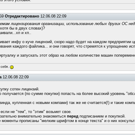
:59
Отредактировано
12.06.08 22:09
схемам лицензирования организации, использование любых других ОС не
хотя бы в двух словах)?
ивали...хп и хп..
ривает инфу о куче лицензий, скоро надо будет на каждом предприятии ц
вания каждого файлика... и они говорят, что стремятся к упрощению ис
иртуалку и запускать этот образ на любом количестве машин попеременно
 себя.
а
12.06.08 22:09
упку сотен лицензий.
 но получается (по сумме покупки) попасть на более высокий уровень "о
инда, купленная с новыми компами) так же не считается(!) и такие ком
если не "тем", то "этим" возьмет свое.
бязательно внимательно знакомиться
перед
подписанием и покупкой.
 моменты прописаны "мелким шрифтом в конце текста" и о них консульт