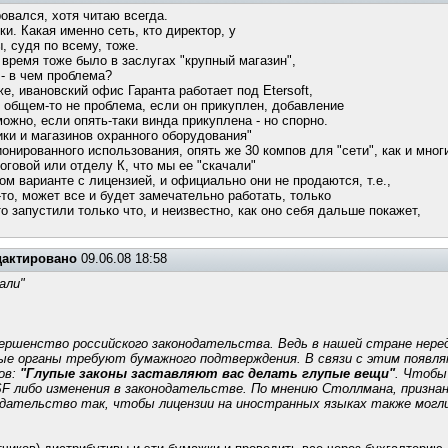
овался, хотя читаю всегда.
и. Какая именно сеть, кто директор, у
 судя по всему, тоже.
 время тоже было в заслугах "крупный магазин",
 - в чем проблема?
же, ивановский офис Гаранта работает под Etersoft,
в общем-то не проблема, если он прикуплен, добавление
ожно, если опять-таки винда прикуплена - но спорно.
ки и магазинов охранного оборудования"
онированного использования, опять же 30 компов для "сети", как и мно
оговой или отделу К, что мы ее "скачали"
ом варианте с лицензией, и официально они не продаются, т.е.,
то, может все и будет замечательно работать, только
о запустили только что, и неизвестно, как оно себя дальше покажет,
дактировано
09.06.08 18:58
али"
ершенство российского законодательства. Ведь в нашей стране неред
ные органы требуют бумажного подтверждения. В связи с этим появл
ов:
"Глупые законы заставляют вас делать глупые вещи"
. Чтобы
SF либо изменения в законодательстве. По мнению Столлмана, призна
одательство так, чтобы лицензии на иностранных языках также могл