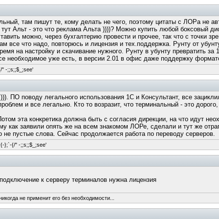
ьный, там пишут те, кому делать не чего, поэтому цитаты с ЛОРа не авт
 тут Альт - это что реклама Альта ))))? Можно купить любой боксовый д
тавить можно, через бухгалтерию провести и прочее, так что с точки зр
ам все что надо, повторюсь и лицензия и тех.поддержка. Рунту от убу
ремя на настройку и скачивание нужного. Рунту в убунту превратить за 
 все необходимое уже есть, в версии 2.01 в офис даже поддержку формат
/" -;;s;;$_;see'
))). ПО поводу легального использования 1С и Консультант, все зацикл
проблем и все легально. Кто то возразит, что терминальный - это дорог
Потом эта конкретика должна быть с согласия дирекции, на что идут неох
му как заявили опять же на всем знакомом ЛОРе, сделали и тут же отрап
то не пустые слова. Сейчас продолжается работа по переводу серверов.
-};`-{/" -;;s;;$_;see'
е подключение к серверу терминалов нужна лицензия
никогда не применит его без необходимости...