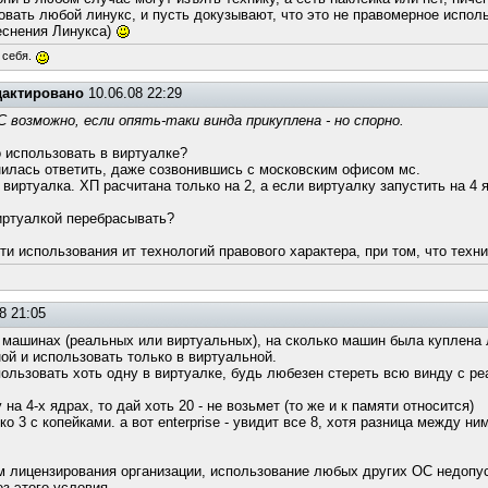
вать любой линукс, и пусть докузывают, что это не правомерное исполь
еснения Линукса)
 себя.
дактировано
10.06.08 22:29
 возможно, если опять-таки винда прикуплена - но спорно.
о использовать в виртуалке?
днилась ответить, даже созвонившись с московским офисом мс.
 виртуалка. ХП расчитана только на 2, а если виртуалку запустить на 4
виртуалкой перебрасывать?
и использования ит технологий правового характера, при том, что техни
8 21:05
 машинах (реальных или виртуальных), на сколько машин была куплена 
ной и использовать только в виртуальной.
пользовать хоть одну в виртуалке, будь любезен стереть всю винду с р
на 4-х ядрах, то дай хоть 20 - не возьмет (то же и к памяти относится)
о 3 с копейками. а вот enterprise - увидит все 8, хотя разница между н
ам лицензирования организации, использование любых других ОС недопу
з этого условия.