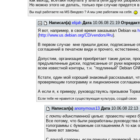
как выход, всетаки покупать у альта (или других разраб
Но можно этого не делать, только при случае придется 
Вы ещё работаете на MS Виндовз ? А мы уже работаем на себя.
Написал(а)
elijah
Дата
10.06.08 21:19
Отредакт
Я вот, например, в своё время заказывал Debian на
h
(
http://www.us.debian.org/CD/vendors/#ru
).
В первом случае мне пришли диски, подписанные от 
соглашений в печатном виде и прочего, естественно
Допустим, организация приобретает такие диски, пр
предъявленные диски, подписанные от руки маркером
всем известной конторы, т.н. "подлинный" Debian G
Кстати, один мой хороший знакомый рассказывал, чт
проверяющим голограмму и лицензионное соглашение
А если я, к примеру, руководствуясь призывом Торва
Если тебе не нравится существующая культура, создай свою
Написал(а)
anonymous13
Дата
10.06.08 22:13
с почти единственной целью: провести через 
Все потому, что были разработаны руководства
голограммы с бумажным соглашением.А то как оп
Такие вот законы.
С другой стороны, если пришли с проверкой, то о