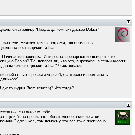
иальной странице "Продавцы компакт-дисков Debian"
 принтере. Никаких тебе голограмм, лицензионных
ициальных поставщиков Debian.
. Начинается проверка. Интересно, проверяющие поверят, что
щика Debian? Т.е. поверят ли, что это, выражаясь в терминологии
родавцы компакт-дисков Debian"? Сомневаюсь.
ственной целью: провести через бухгалтерию и предъявить
длинного".
й дистрибурив (from scratch)? Что тогда?
оглашение в печатном виде
в, где и было прописано, обязательное наличие этой
 помощь" для школ, там помоему это все тоже прописано.
о не решает.