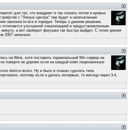
оритет для тех, кто внедряет и так сказать потом и кровью
истрибутив с "Линукс-центра" там будет и напечатанная
ения законности все в порядке. Теперь о данном решении,
нту отличается улучшеной локализацией и предустановленным
1 минуту, а вот наоборот фигушки так быстро выйдет. С точки зрения
ов 2007 запихали.
ились на Wine, хотя поставить терминальный Win сервер на
о, но поверте не дороже если на каждый комп лицензионную
отно боятся всего. Ну и было в планах сделать типа
ортовали, поэтому если и делать интервью, то месяца через 3-4,