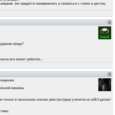
зование. (но придется понервничать и связаться с cnews и цестом,
 ядерном проце?
чески все может работать...
лицензия.
еальной машины.
ими только в нескольких ключах реестра (одна утилитка из w2k3 делает
стимо.