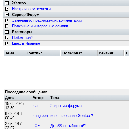
Железо
Настраиваем железки
Сервер/Форум
Замечания, предложения, комментарии
Полезные и интересные ссылки
Разговоры
Поболтаем?
Linux в Иванове
Тема
Рейтинг
Пользоват.
Рейтинг
С
Последние сообщения
Дата
Автор
Тема
15-09-2025
slam
Закрытие форума
12:30
9-02-2018
sungreen
использование Gentoo ?
00:49
2-05-2017
LOE
Джаббер - мёртвый?
23:57