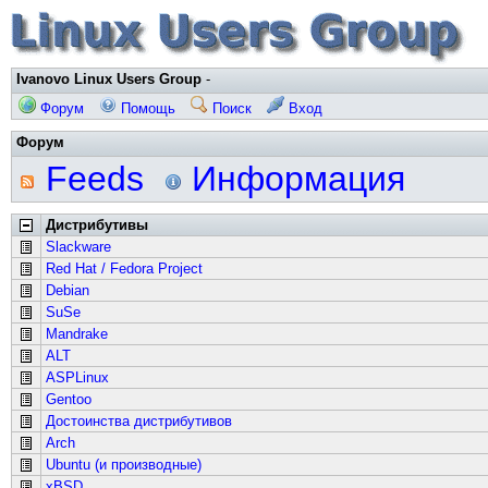
Ivanovo Linux Users Group
-
Форум
Помощь
Поиск
Вход
Форум
Feeds
Информация
Дистрибутивы
Slackware
Red Hat / Fedora Project
Debian
SuSe
Mandrake
ALT
ASPLinux
Gentoo
Достоинства дистрибутивов
Arch
Ubuntu (и производные)
xBSD