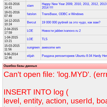
31-03-2016
Happy New Year 2009, 2010, 2011, 2012, 2013
slam
14:41
2014 !!!!
18-01-2016
fatslon
TransBase, ODBC и Windows
07:49
14-12-2015
Bercut
19 000 000 рублей за это чудо, как вам?
10:24
2-04-2015
LOE
Новости jabber.ivanovo.ru 2
17:59
1-04-2015
LOE
TLS
13:21
15-03-2015
sungreen
awesome wm
11:56
9-06-2014
elijah
Раздача репозиториев Ubuntu 8.04 Hardy He
12:46
Ошибка базы данных
Can't open file: 'log.MYD'. (er
INSERT INTO log (
level, entity, action, userId, bo