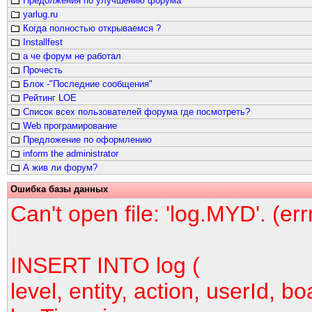
Предолжения по улучшению форума
yarlug.ru
Когда полностью открываемся ?
Installfest
а че форум не работал
Прочесть
Блок -"Последние сообщения"
Рейтинг LOE
Список всех пользователей форума где посмотреть?
Web програмирование
Предложение по оформлению
inform the administrator
А жив ли форум?
Ошибка базы данных
Can't open file: 'log.MYD'. (er
INSERT INTO log (
level, entity, action, userId, bo