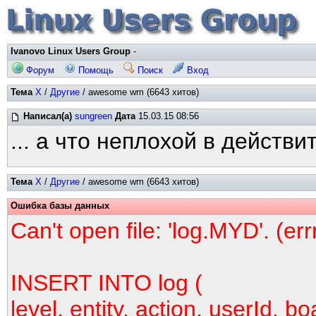
Ivanovo Linux Users Group
-
Форум
Помощь
Поиск
Вход
Тема
X
/
Другие
/ awesome wm (6643 хитов)
Написал(а)
sungreen
Дата
15.03.15 08:56
... а что неплохой в действи
Тема
X
/
Другие
/ awesome wm (6643 хитов)
Ошибка базы данных
Can't open file: 'log.MYD'. (er
INSERT INTO log (
level, entity, action, userId, bo