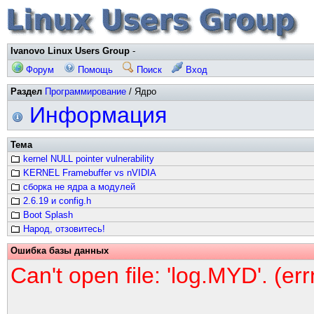
Ivanovo Linux Users Group
-
Форум
Помощь
Поиск
Вход
Раздел
Программирование
/ Ядро
Информация
Тема
kernel NULL pointer vulnerability
KERNEL Framebuffer vs nVIDIA
сборка не ядра а модулей
2.6.19 и config.h
Boot Splash
Народ, отзовитесь!
Ошибка базы данных
Can't open file: 'log.MYD'. (er