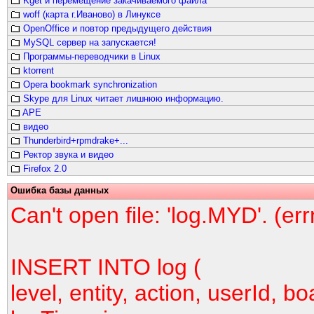
Kget и перемещение закачиваемого файла
woff (карта г.Иваново) в Линуксе
OpenOffice и повтор предыдущего действия
MySQL сервер на запускается!
Программы-переводчики в Linux
ktorrent
Opera bookmark synchronization
Skype для Linux читает лишнюю информацию.
APE
видео
Thunderbird+rpmdrake+...
Ректор звука и видео
Firefox 2.0
Ошибка базы данных
Can't open file: 'log.MYD'. (er
INSERT INTO log (
level, entity, action, userId, bo