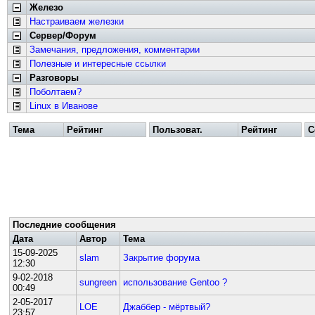
Железо
Настраиваем железки
Сервер/Форум
Замечания, предложения, комментарии
Полезные и интересные ссылки
Разговоры
Поболтаем?
Linux в Иванове
Тема
Рейтинг
Пользоват.
Рейтинг
С
Последние сообщения
Дата
Автор
Тема
15-09-2025
slam
Закрытие форума
12:30
9-02-2018
sungreen
использование Gentoo ?
00:49
2-05-2017
LOE
Джаббер - мёртвый?
23:57