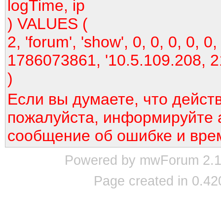
logTime, ip
) VALUES (
2, 'forum', 'show', 0, 0, 0, 0, 0,
1786073861, '10.5.109.208, 2
)
Если вы думаете, что дейст
пожалуйста, информируйте 
сообщение об ошибке и вре
Powered by mwForum 2.12
Page created in 0.42