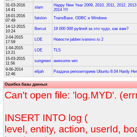
31-03-2016
Happy New Year 2009, 2010, 2011, 2012, 2013
slam
14:41
2014 !!!!
18-01-2016
fatslon
TransBase, ODBC и Windows
07:49
14-12-2015
Bercut
19 000 000 рублей за это чудо, как вам?
10:24
2-04-2015
LOE
Новости jabber.ivanovo.ru 2
17:59
1-04-2015
LOE
TLS
13:21
15-03-2015
sungreen
awesome wm
11:56
9-06-2014
elijah
Раздача репозиториев Ubuntu 8.04 Hardy He
12:46
Ошибка базы данных
Can't open file: 'log.MYD'. (er
INSERT INTO log (
level, entity, action, userId, bo