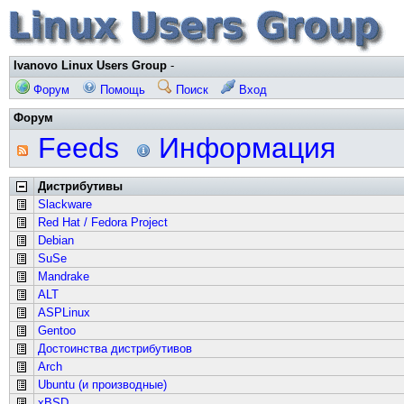
Ivanovo Linux Users Group
-
Форум
Помощь
Поиск
Вход
Форум
Feeds
Информация
Дистрибутивы
Slackware
Red Hat / Fedora Project
Debian
SuSe
Mandrake
ALT
ASPLinux
Gentoo
Достоинства дистрибутивов
Arch
Ubuntu (и производные)
xBSD