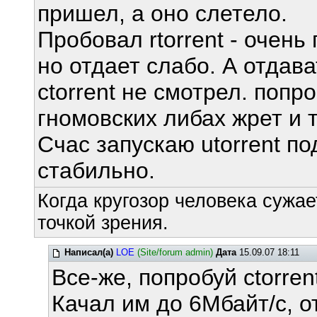
пришел, а оно слетело.
Пробовал rtorrent - очень
но отдает слабо. А отдав
ctorrent не смотрел. поп
гномовских либах жрет и 
Счас запускаю utorrent п
стабильно.
Когда кругозор человека сужае
точкой зрения.
Написал(а)
LOE
(Site/forum admin)
Дата
15.09.07 18:11
Все-же, попробуй ctorren
Качал им до 6Мбайт/с, от