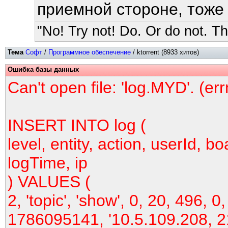
приемной стороне, тоже
"No! Try not! Do. Or do not. The
Тема
Софт
/
Программное обеспечение
/ ktorrent (8933 хитов)
Ошибка базы данных
Can't open file: 'log.MYD'. (er
INSERT INTO log (
level, entity, action, userId, bo
logTime, ip
) VALUES (
2, 'topic', 'show', 0, 20, 496, 0,
1786095141, '10.5.109.208, 2