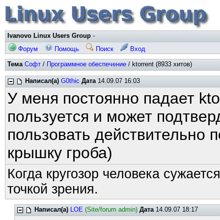
Ivanovo Linux Users Group
-
Форум
Помощь
Поиск
Вход
Тема
Софт
/
Программное обеспечение
/ ktorrent (8933 хитов)
Написал(а)
G0thic
Дата
14.09.07 16:03
У меня постоянно падает kto
пользуется и может подтвер
пользовать действительно п
крышку гроба)
Когда кругозор человека сужается
точкой зрения.
Написал(а)
LOE
(Site/forum admin)
Дата
14.09.07 18:17