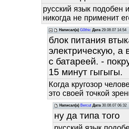
русский язык подобен и
никогда не применит ег
Написал(а)
G0thic
Дата
29.08.07 14:54
блок питания втык
электрическую, а 
с батареей. - пок
15 минут гыгыгы.
Когда кругозор челов
это своей точкой зрен
Написал(а)
Bercut
Дата
30.08.07 06:32
ну да типа того
русский язык подобе