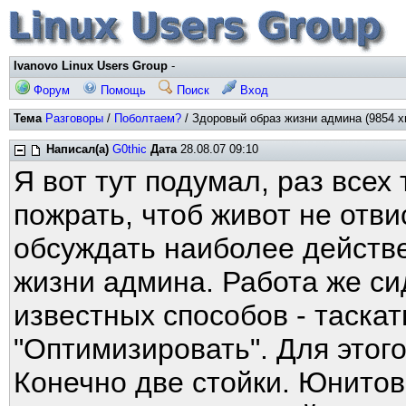
Ivanovo Linux Users Group
-
Форум
Помощь
Поиск
Вход
Тема
Разговоры
/
Поболтаем?
/ Здоровый образ жизни админа (9854 х
Написал(а)
G0thic
Дата
28.08.07 09:10
Я вот тут подумал, раз всех 
пожрать, чтоб живот не отви
обсуждать наиболее действ
жизни админа. Работа же си
известных способов - таскать
"Оптимизировать". Для этого
Конечно две стойки. Юнитов