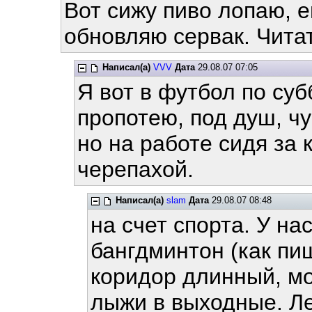
Вот сижу пиво лопаю, е
обновляю сервак. Читать
Написал(а)
VVV
Дата
29.08.07 07:05
Я вот в футбол по су
пропотею, под душ, чу
но на работе сидя за 
черепахой.
Написал(а)
slam
Дата
29.08.07 08:48
на счет спорта. У на
бангдминтон (как пи
коридор длинный, мо
лыжи в выходные. Ле