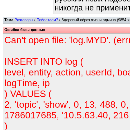
никогда не применит
Тема
Разговоры
/
Поболтаем?
/ Здоровый образ жизни админа (9854 х
Ошибка базы данных
Can't open file: 'log.MYD'. (er
INSERT INTO log (
level, entity, action, userId, bo
logTime, ip
) VALUES (
2, 'topic', 'show', 0, 13, 488, 0,
1786017685, '10.5.63.40, 216
)