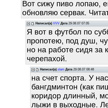
Вот сижу пиво лопаю, е
обновляю сервак. Читать
Написал(а)
VVV
Дата
29.08.07 07:05
Я вот в футбол по су
пропотею, под душ, чу
но на работе сидя за 
черепахой.
Написал(а)
slam
Дата
29.08.07 08:48
на счет спорта. У на
бангдминтон (как пи
коридор длинный, мо
лыжи в выходные. Ле