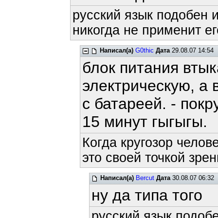
русский язык подобен и
никогда не применит ег
Написал(а)
G0thic
Дата
29.08.07 14:54
блок питания втык
электрическую, а 
с батареей. - пок
15 минут гыгыгы.
Когда кругозор челов
это своей точкой зрен
Написал(а)
Bercut
Дата
30.08.07 06:32
ну да типа того
русский язык подобе