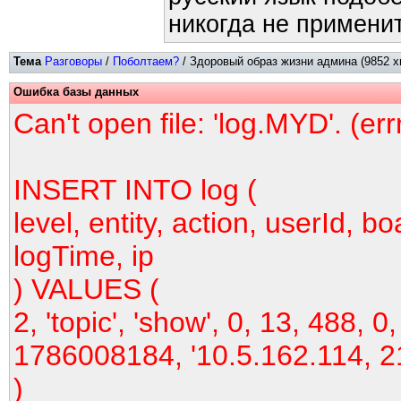
никогда не применит
Тема
Разговоры
/
Поболтаем?
/ Здоровый образ жизни админа (9852 х
Ошибка базы данных
Can't open file: 'log.MYD'. (er
INSERT INTO log (
level, entity, action, userId, bo
logTime, ip
) VALUES (
2, 'topic', 'show', 0, 13, 488, 0,
1786008184, '10.5.162.114, 2
)