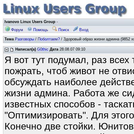
Ivanovo Linux Users Group
-
Форум
Помощь
Поиск
Вход
Тема
Разговоры
/
Поболтаем?
/ Здоровый образ жизни админа (9852 х
Написал(а)
G0thic
Дата
28.08.07 09:10
Я вот тут подумал, раз всех 
пожрать, чтоб живот не отви
обсуждать наиболее действ
жизни админа. Работа же си
известных способов - таскать
"Оптимизировать". Для этого
Конечно две стойки. Юнитов