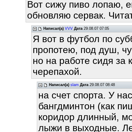
Вот сижу пиво лопаю, е
обновляю сервак. Читать
Написал(а)
VVV
Дата
29.08.07 07:05
Я вот в футбол по су
пропотею, под душ, чу
но на работе сидя за 
черепахой.
Написал(а)
slam
Дата
29.08.07 08:48
на счет спорта. У на
бангдминтон (как пи
коридор длинный, мо
лыжи в выходные. Ле