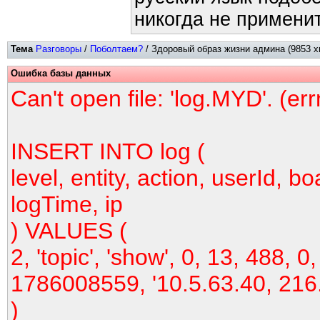
никогда не применит
Тема
Разговоры
/
Поболтаем?
/ Здоровый образ жизни админа (9853 х
Ошибка базы данных
Can't open file: 'log.MYD'. (er
INSERT INTO log (
level, entity, action, userId, bo
logTime, ip
) VALUES (
2, 'topic', 'show', 0, 13, 488, 0,
1786008559, '10.5.63.40, 216
)