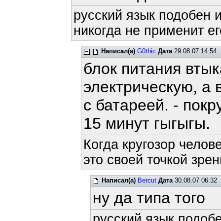
русский язык подобен и
никогда не применит ег
Написал(а)
G0thic
Дата
29.08.07 14:54
блок питания втык
электрическую, а 
с батареей. - пок
15 минут гыгыгы.
Когда кругозор челов
это своей точкой зрен
Написал(а)
Bercut
Дата
30.08.07 06:32
ну да типа того
русский язык подобе