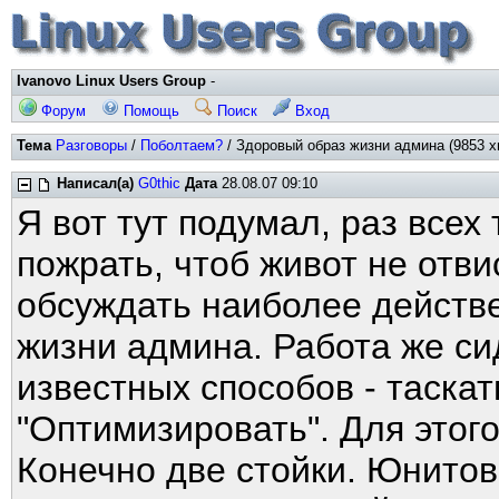
Ivanovo Linux Users Group
-
Форум
Помощь
Поиск
Вход
Тема
Разговоры
/
Поболтаем?
/ Здоровый образ жизни админа (9853 х
Написал(а)
G0thic
Дата
28.08.07 09:10
Я вот тут подумал, раз всех 
пожрать, чтоб живот не отви
обсуждать наиболее действ
жизни админа. Работа же си
известных способов - таскать
"Оптимизировать". Для этого
Конечно две стойки. Юнитов