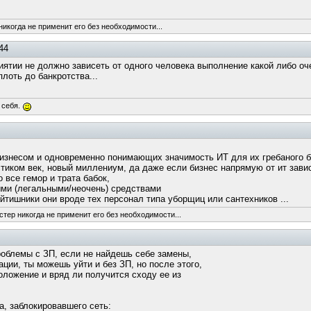
никогда не применит его без необходимости...
44
риятии не должно зависеть от одного человека выполнение какой либо о
лоть до банкротства...
 себя.
знесом и одновременно понимающих значимость ИТ для их гребаного б
тиком век, новый миллениум, да даже если бизнес напрямую от ит зависи
 все гемор и трата бабок,
быми (легальными/неочень) средствами
йтишники они вроде тех персонал типа уборщиц или сантехников ...
стер никогда не применит его без необходимости...
проблемы с ЗП, если не найдешь себе замены,
ации, ты можешь уйти и без ЗП, но после этого,
положение и вряд ли получится сходу ее из
а, заблокировавшего сеть: