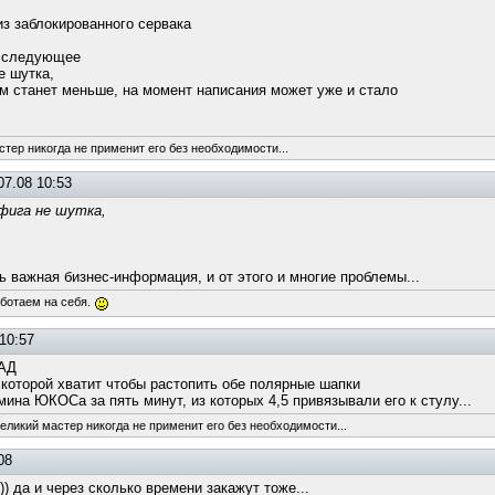
 из заблокированного сервака
о следующее
е шутка,
м станет меньше, на момент написания может уже и стало
стер никогда не применит его без необходимости...
07.08 10:53
 фига не шутка,
ь важная бизнес-информация, и от этого и многие проблемы...
аботаем на себя.
10:57
 АД
 которой хватит чтобы растопить обе полярные шапки
ина ЮКОСа за пять минут, из которых 4,5 привязывали его к стулу...
великий мастер никогда не применит его без необходимости...
08
))) да и через сколько времени закажут тоже...