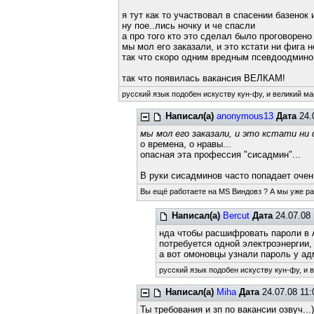
я тут как то участвовал в спасении базенок
ну пое..лись ночку и че спасли
а про того кто это сделал было проговорен
мы мол его заказали, и это кстати ни фига н
так что скоро одним вредным псевдоодмино
так что появилась вакансия ВЕЛКАМ!
русский язык подобен искуству кун-фу, и великий ма
Написал(а)
anonymous13
Дата
24.
мы мол его заказали, и это кстати ни
о времена, о нравы...
опасная эта профессия "сисадмин"...
В руки сисадминов часто попадает очен
Вы ещё работаете на MS Виндовз ? А мы уже р
Написал(а)
Bercut
Дата
24.07.08 
нда чтобы расшифровать пароли в
потребуется одной электроэнергии,
а вот омоновцы узнали пароль у адм
русский язык подобен искуству кун-фу, и 
Написал(а)
Miha
Дата
24.07.08 11:
Ты требования и зп по вакансии озвуч...