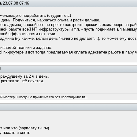
а
23.07.08 07:46
 желающего подработать (студент etc)
в день. Подучиться, набраться опыта и расти дальше.
го админа, способного не просто настроить прокси в эксплорере на раб
ной работе всей ИТ инфраструктуры и т.п. - пусть поднимает з/п миним
какой эффективности нет речи.
дмина (ну как-же, целый день "ничего не делает"...), то может ему дос
иваемой техники и задачах.
dlink-роутере и вот тогда предлагаемая оплата адекватна работе в пару 
1
траждущему за 2 ч в день.
раз так за неё печется.
ий мастер никогда не применит его без необходимости...
т или что (зарплату гы гы)
у пахать и сеять