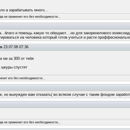
о а зарабатывать много...
да не применит его без необходимости...
..благо и помощь какую то обещают....но для закоренелового юниксоида
ироваться на человека который готов учиться и расти проффесиональн
но
23.07.08 07:36
 км за 300 от тебя
и шкуры спустят
енит его без необходимости...
, но вынужден вам отказать( во всяком случае с таким фондом заработ
да не применит его без необходимости...