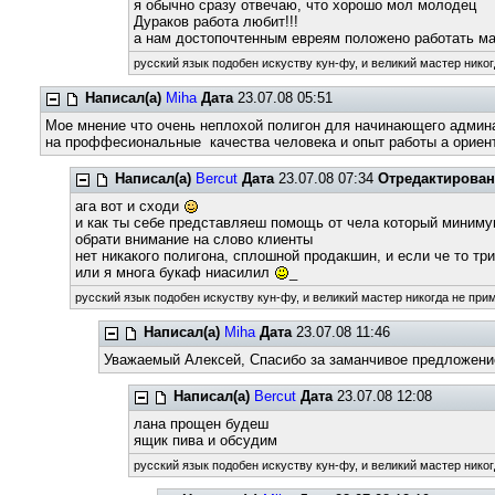
я обычно сразу отвечаю, что хорошо мол молодец
Дураков работа любит!!!
а нам достопочтенным евреям положено работать мал
русский язык подобен искуству кун-фу, и великий мастер никог
Написал(а)
Miha
Дата
23.07.08 05:51
Мое мнение что очень неплохой полигон для начинающего админа.
на проффесиональные качества человека и опыт работы а ориент
Написал(а)
Bercut
Дата
23.07.08 07:34
Отредактирова
ага вот и сходи
и как ты себе представляеш помощь от чела который минимум
обрати внимание на слово клиенты
нет никакого полигона, сплошной продакшин, и если че то тр
или я многа букаф ниасилил
_
русский язык подобен искуству кун-фу, и великий мастер никогда не прим
Написал(а)
Miha
Дата
23.07.08 11:46
Уважаемый Алексей, Спасибо за заманчивое предложение
Написал(а)
Bercut
Дата
23.07.08 12:08
лана прощен будеш
ящик пива и обсудим
русский язык подобен искуству кун-фу, и великий мастер никог