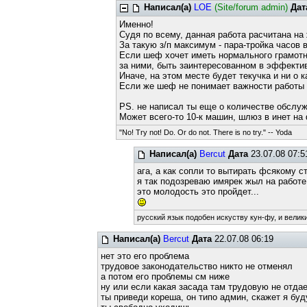
Написал(а)
LOE
(Site/forum admin)
Дат
Именно!
Судя по всему, данная работа расчитана на
За такую з/п максимум - пара-тройка часов 
Если шеф хочет иметь нормального грамотно
за ними, быть заинтересованном в эффектив
Иначе, на этом месте будет текучка и ни о 
Если же шеф не понимает важности работы а
PS. не написал ты еще о количестве обслуж
Может всего-то 10-к машин, шлюз в инет на 
"No! Try not! Do. Or do not. There is no try." -- Yoda
Написал(а)
Bercut
Дата
23.07.08 07:5
ага, а как сопли то вытирать фсякому с
я так подозреваю имярек жыл на работе 
это молодость это пройдет...
русский язык подобен искуству кун-фу, и велик
Написал(а)
Bercut
Дата
22.07.08 06:19
нет это его проблема
трудовое законодательство никто не отменял
а потом его проблемы см ниже
ну или если какая засада там трудовую не отдае
ты приведи кореша, он типо админ, скажет я буд