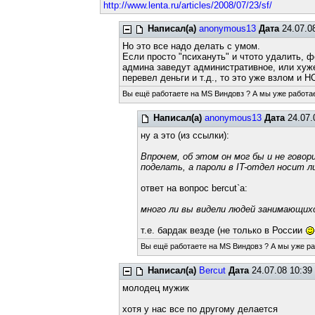
http://www.lenta.ru/articles/2008/07/23/sf/
Написал(а)
anonymous13
Дата
24.07.0
Но это все надо делать с умом.
Если просто "психануть" и чтото удалить, ф
админа заведут административное, или хуже
перевел деньги и т.д., то это уже взлом и 
Вы ещё работаете на MS Виндовз ? А мы уже работа
Написал(а)
anonymous13
Дата
24.07.
ну а это (из ссылки):
Впрочем, об этом он мог бы и не гов
поделать, а пароли в IT-отдел носит л
ответ на вопрос bercut`а:
много ли вы видели людей занимающихс
т.е. бардак везде (не только в России
Вы ещё работаете на MS Виндовз ? А мы уже р
Написал(а)
Bercut
Дата
24.07.08 10:39
молодец мужик
хотя у нас все по другому делается