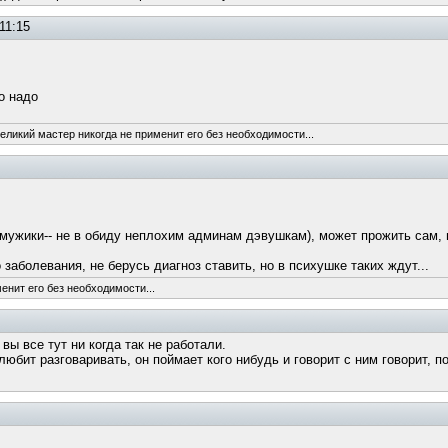
11:15
о надо
великий мастер никогда не применит его без необходимости...
 мужики-- не в обиду неплохим админам дэвушкам), может прожить сам,
аболевания, не берусь диагноз ставить, но в психушке таких ждут...
енит его без необходимости...
вы все тут ни когда так не работали.
бит разговаривать, он поймает кого нибудь и говорит с ним говорит, по