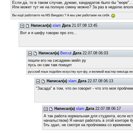
Если да, то в таком случае, думаю, кандидатов было бы "море"...
Или может тут не на полную смену можно? За раз в неделю вполн
Вы ещё работаете на MS Виндовз ? А мы уже работаем на себя.
Написал(а)
slam
Дата
21.07.08 13:45
Вот и я шефу говорю про это...
Написал(а)
Bercut
Дата
22.07.08 06:03
пошли его на сисадмин мейл ру
пусь он сам там поищет
русский язык подобен искуству кун-фу, и великий мастер никогда не
Написал(а)
slam
Дата
22.07.08 06:13
"Засада" в том, что он говорит - что это моя пробле
Написал(а)
slam
Дата
22.07.08 06:17
А так работа нормальная для студента, если ест
начальством) Я начал работать в этой конторе б
5ть здал, не смотря на проблемма со временем.