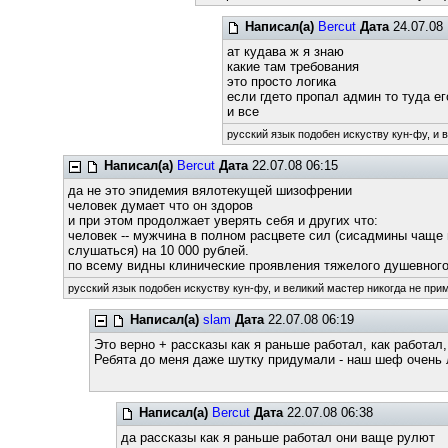
Написал(а)
Bercut
Дата
24.07.08 
ат кудава ж я знаю
какие там требования
это просто логика
если гдето пропал админ то туда ег
и все
русский язык подобен искуству кун-фу, и 
Написал(а)
Bercut
Дата
22.07.08 06:15
да не это эпидемия вялотекущей шизофрении
человек думает что он здоров
и при этом продолжает уверять себя и других что:
человек -- мужчина в полном расцвете сил (сисадмины чаще
слушаться) на 10 000 рублей.
по всему видны клинические проявления тяжелого душевного з
русский язык подобен искуству кун-фу, и великий мастер никогда не прим
Написал(а)
slam
Дата
22.07.08 06:19
Это верно + рассказы как я раньше работал, как работал, 
Ребята до меня даже шутку придумали - наш шеф очень лю
Написал(а)
Bercut
Дата
22.07.08 06:38
да рассказы как я раньше работал они ваще рулют