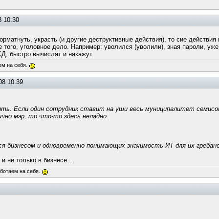
8 10:30
орматнуть, украсть (и другие деструктивные действия), то сие действия 
 того, уголовное дело. Например: уволился (уволили), зная пароли, уже
НСД, быстро вычислят и накажут.
ем на себя.
08 10:39
орить. Если один сотрудник ставит на уши весь муниципалитет семи
ично мэр, то что-то здесь неладно.
я бизнесом и одновременно понимающих значимость ИТ для их гребано
и не только в бизнесе...
аботаем на себя.