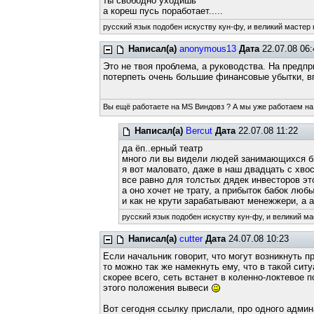
ты свободно уходишь
а кореш пусь поработает.....
русский язык подобен искуству кун-фу, и великий мастер 
Написал(а)
anonymous13
Дата
22.07.08 06:
Это не твоя проблема, а руководства. На предп
потерпеть очень большие финансовые убытки, вп
Вы ещё работаете на MS Виндовз ? А мы уже работаем на
Написал(а)
Bercut
Дата
22.07.08 11:22
да ёп..ерный театр
много ли вы видели людей занимающихся би
я вот маловато, даже в наш двадцать с хвос
все равно для толстых дядек инвесторов это
а оно хочет не трату, а прибыток бабок лю
и как не крути зарабатывают менежжери, а а
русский язык подобен искуству кун-фу, и великий ма
Написал(а)
cutter
Дата
24.07.08 10:23
Если начальник говорит, что могут возникнуть 
то можно так же намекнуть ему, что в такой ситу
скорее всего, сеть встанет в коленно-локтевое 
этого положения вывеси
Вот сегодня ссылку прислали, про одного админ