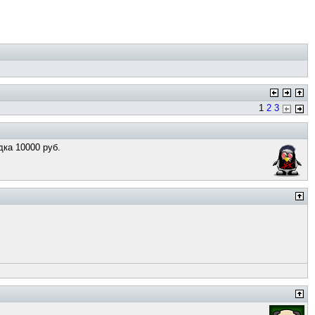
1
2
3
дка 10000 руб.