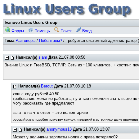
Ivanovo Linux Users Group
-
Форум
Помощь
Поиск
Вход
Тема
Разговоры
/
Поболтаем?
/ Требуется системный администратор (
Написал(а)
slam
Дата
21.07.08 08:58
Знание Linux и FreeBSD, TCP/IP. Сеть из ~100 клиентов, + хостинг, п
Написал(а)
Bercut
Дата
21.07.08 10:18
хош с ходу рублей 40 50
требования: желание работать, ну и там помелочи знать всего по
могу рассказать где предлагают
зы а то на что ответ -- это волюнтаризм
русский язык подобен искуству кун-фу, и великий мастер никогда не применит 
Написал(а)
anonymous13
Дата
21.07.08 13:07
Может у величины зарплаты нолик с права потерялс0?