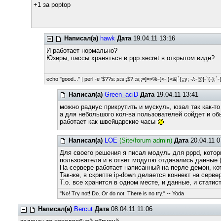
+1 за poptop
Написал(а)
hawk
Дата
19.04.11 13:16
И работает нормально?
Юзеры, пассы храняться в ppp.secret в открытом виде?
echo "good..." | perl -e '$??s:;s:s;;$?::s;;=]=>%-{<-|}<&|`{;;y; -/:-@[-`{-};`-{
Написал(а)
Green_aciD
Дата
19.04.11 13:41
можно радиус прикрутить и мускуль, юзал так как-то
а для небольшого кол-ва пользователей сойдет и об
работает как швейцарские часы
Написал(а)
LOE
(Site/forum admin)
Дата
20.04.11 0
Для своего решения я писал модуль для pppd, котор
пользователя и в ответ модулю отдавались данные (в
На сервере работает написанный на перле демон, кот
Так-же, в скрипте ip-down делается коннект на серв
Т.о. все хранится в одном месте, и данные, и стати
"No! Try not! Do. Or do not. There is no try." -- Yoda
Написал(а)
Bercut
Дата
08.04.11 11:06