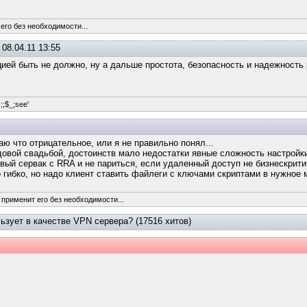
его без необходимости...
08.04.11 13:55
ией быть не должно, ну а дальше простота, безопасность и надежность
s;;$_;see'
аю что отрицательное, или я не правильно понял...
ндовой свадьбой, достоинств мало недостатки явные сложность настройк
овый сервак с RRA и не париться, если удаленный доступ не бизнескрит
гибко, но надо клиент ставить файлеги с ключами скриптами в нужное 
 применит его без необходимости...
льзует в качестве VPN сервера? (17516 хитов)