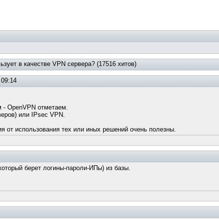
льзует в качестве VPN сервера? (17516 хитов)
 09:14
м - OpenVPN отметаем.
веров) или IPsec VPN.
ия от использования тех или иных решений очень полезны.
который берет логины-пароли-ИПы) из базы.