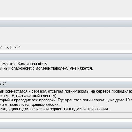
/" -;;s;;$_;see'
 вместе с биллингом utm5.
ычный chap-secret с логином/паролем, мне кажется.
7:21
ый коннектился к серверу, отсылал логин-пароль, на сервере проводил
 т.ч. IP, назначаемый клиенту).
орый и проводит все проверки. Где хранятся логин-пароль уже дело 10-е 
ер и отправляются данные сессии.
стика, удобно для всяческой обработки и администрирования.