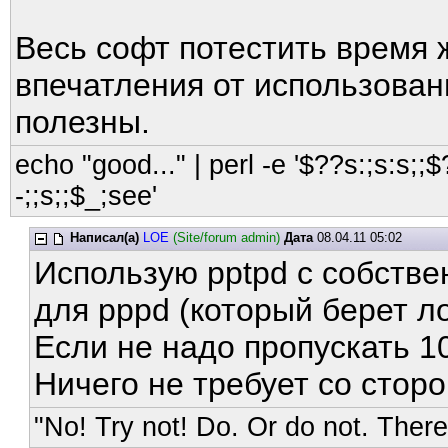
Весь софт потестить время 
впечатления от использован
полезны.
echo "good..." | perl -e '$??s:;s:s;;$?
-;;s;;$_;see'
Написал(а)
LOE
(Site/forum admin)
Дата
08.04.11 05:02
Использую pptpd с собств
для pppd (который берет л
Если не надо пропускать 1
Ничего не требует со стор
"No! Try not! Do. Or do not. There 