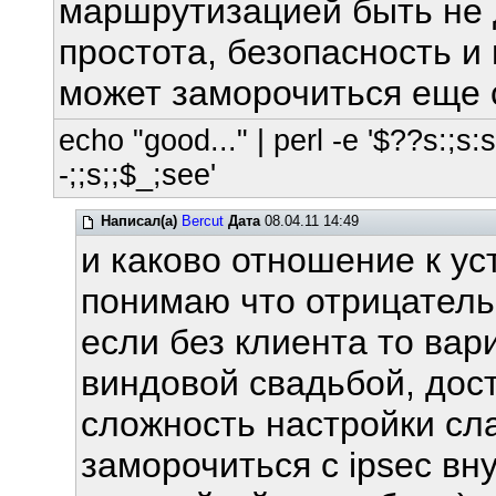
маршрутизацией быть не 
простота, безопасность и
может заморочиться еще 
echo "good..." | perl -e '$??s:;s:s;
-;;s;;$_;see'
Написал(а)
Bercut
Дата
08.04.11 14:49
и каково отношение к ус
понимаю что отрицательн
если без клиента то вар
виндовой свадьбой, дос
сложность настройки сл
заморочиться с ipsec вну