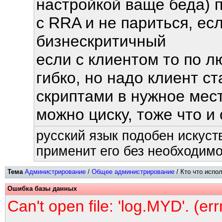
настройкой ваще беда) 
с RRA и не париться, ес
бизнескритичный
если с клиентом то по 
гибко, но надо клиент с
скриптами в нужное мес
можно циску, тоже что и
русский язык подобен искуств
применит его без необходимос
Тема
Администрирование
/
Общее администрирование
/ Кто что испо
Ошибка базы данных
Can't open file: 'log.MYD'. (er