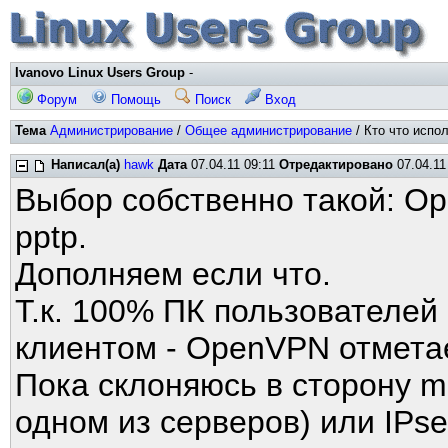
Ivanovo Linux Users Group
-
Форум
Помощь
Поиск
Вход
Тема
Администрирование
/
Общее администрирование
/ Кто что испо
Написал(а)
hawk
Дата
07.04.11 09:11
Отредактировано
07.04.11
Выбор собственно такой: Op
pptp.
Дополняем если что.
Т.к. 100% ПК пользователей
клиентом - OpenVPN отмета
Пока склоняюсь в сторону m
одном из серверов) или IPs