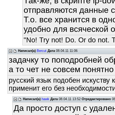
Так-же, в скрипте ip-d
отправляются данные с
Т.о. все хранится в одн
удобно для всяческой 
"No! Try not! Do. Or do not. T
Написал(а)
Bercut
Дата
08.04.11 11:06
задачку то поподробней об
а то чет не совсем понятно
русский язык подобен искуству к
применит его без необходимости
Написал(а)
hawk
Дата
08.04.11 13:52
Отредактировано
08
Да просто доступ с удале