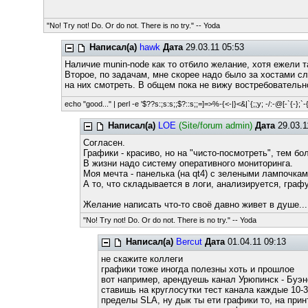
"No! Try not! Do. Or do not. There is no try." -- Yoda
Написал(а)
hawk
Дата
29.03.11 05:53
Наличие munin-node как то отбило желание, хотя ежели та
Второе, по задачам, мне скорее надо было за хостами сл
на них смотреть. В общем пока не вижу востребовательно
echo "good..." | perl -e '$??s:;s:s;;$?::s;;=]=>%-{<-|}<&|`{;;y; -/:-@[-`{-};`-{
Написал(а)
LOE
(Site/forum admin)
Дата
29.03.1
Согласен.
Графики - красиво, но на "чисто-посмотреть", тем бо
В жизни надо систему оперативного мониторинга.
Моя мечта - панелька (на qt4) с зелеными лампочкам
А то, что складывается в логи, анализируется, граф
Желание написать что-то своё давно живет в душе...
"No! Try not! Do. Or do not. There is no try." -- Yoda
Написал(а)
Bercut
Дата
01.04.11 09:13
не скажите коллеги
графики тоже иногда полезны хоть и прошлое
вот например, арендуешь канал Урюпинск - Буэно
ставишь на круглосутки тест канала каждые 10-3
пределы SLA, ну дык ты ети графики то, на прин