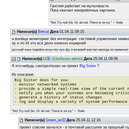
Ганглия работает на мультикасте.
Пока хватает изкоробочных картинок.
"No! Try not! Do. Or do not. There is no try." -- Yoda
Написал(а)
Bercut
Дата
01.04.11 09:15
а вообще мониторинг без интеграции системой управления заявк
ну и по itil это все дело конечно кошерней
русский язык подобен искуству кун-фу, и великий мастер никогда не применит 
Написал(а)
LOE
(Site/forum admin)
Дата
25.04.11 09:06
А кто-нибудь смотрел/юзал на проект
Big Sister
?
Из описания:
Big Sister does for you:
- monitor networked systems
- provide a simple real-time view of the current 
- notify you when your systems are becoming criti
- generate a history of status changes
- log and display a variety of system performance
"No! Try not! Do. Or do not. There is no try." -- Yoda
Написал(а)
Green_aciD
Дата
25.04.11 12:16
проект совсем загнулся - в почтовой рассылке за прошлый год