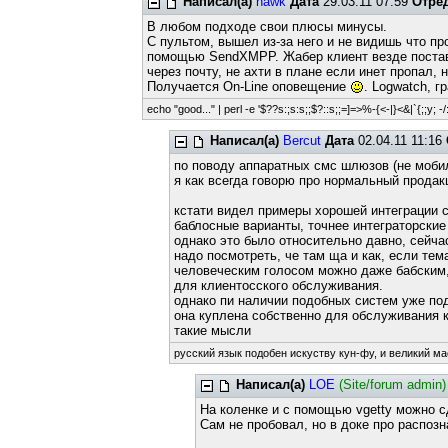
Написал(а)
hawk
Дата
29.03.11 07:59
Отре
В любом подходе свои плюсы минусы.
С пультом, вышел из-за него и не видишь что п
помощью SendXMPP. Жабер клиент везде постави
через почту, не ахти в плане если инет пропал
Получается On-Line оповещение
. Logwatch, г
echo "good..." | perl -e '$??s:;s:s;;$?::s;;=]=>%-{<-|}<&|`{;;y; -/:
Написал(а)
Bercut
Дата
02.04.11 11:16
по поводу аппаратных смс шлюзов (не мобилк
я как всегда говорю про нормальный прода
кстати видел примеры хорошей интеграции с
баблосные варианты, точнее интеграторские
однако это было относительно давно, сейчас
надо посмотреть, че там ща и как, если тема
человеческим голосом можно даже бабским, 
для клиентосского обслуживания.
однако пи наличии подобных систем уже под
она куплена собственно для обслуживания кл
такие мысли
русский язык подобен искуству кун-фу, и великий ма
Написал(а)
LOE
(Site/forum admin)
На коленке и с помощью vgetty можно с
Сам не пробовал, но в доке про распозн