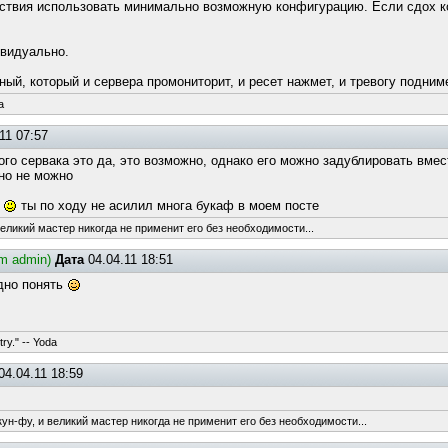
ствия использовать минимально возможную конфигурацию. Если сдох ко
ивидуально.
ный, который и сервера промониторит, и ресет нажмет, и тревогу подни
a
11 07:57
го сервака это да, это возможно, однако его можно задублировать вмес
но не можно
а
ты по ходу не асилил многа букаф в моем посте
великий мастер никогда не применит его без необходимости...
um admin)
Дата
04.04.11 18:51
удно понять
try." -- Yoda
04.04.11 18:59
ун-фу, и великий мастер никогда не применит его без необходимости...