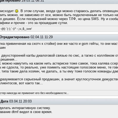
дактировано
29.03.11 08:31
роисходит
. В этом случае, везде где можно стараюсь делать оповещение
ть можно, не зависимо от оси, можно быть подключенным не только на
, но дешево. Если посерьезней можно через ТЛФ, но цена SMS. Ну и сооб
рафики и прочее - это за прошедшие сутки.
-@[-`{-};`-{/" -;;s;;$_;see'
Отредактировано
02.04.11 11:29
а привинченая на скотч к стойке) они же часто и gsm гейты, то они мас
кшин
 двухсторонней кагбы диалоговой связью по смс, а тагжо с коллбеком от
 решения...
 можно намутить на каком нить астериске тоже самое, тока халява ссер.
 не сдохла, то реально, уже поиметь настоящее голосовое меню, те говор
типа такие дела хозяин, че далать, а ты ему тоже голосом команды да
разумевается серьезный продакшин, а значит круглосуточное дежурство,
иентосов, вот както так...
стер никогда не применит его без необходимости...
Дата
03.04.11 20:03
делать интерактивную систему.
авание dtmf видел в свое время.