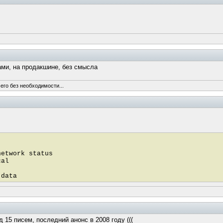
ами, на продакшине, без смысла
его без необходимости...
network status
cal
 data
 15 писем, последний анонс в 2008 году (((