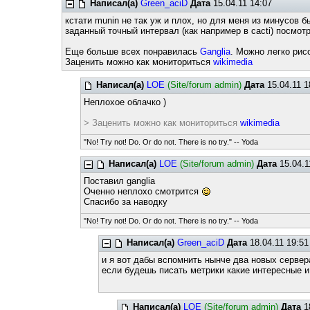
Написал(а)
Green_aciD
Дата
15.04.11 14:07
кстати munin не так уж и плох, но для меня из минусов 
заданный точный интервал (как например в cacti) посмот
Еще больше всех понравилась
Ganglia
. Можно легко рис
Заценить можно как мониториться
wikimedia
Написал(а)
LOE
(Site/forum admin)
Дата
15.04.11 1
Неплохое облачко )
> Заценить можно как мониториться
wikimedia
"No! Try not! Do. Or do not. There is no try." -- Yoda
Написал(а)
LOE
(Site/forum admin)
Дата
15.04.1
Поставил ganglia
Оченно неплохо смотрится
Спасибо за наводку
"No! Try not! Do. Or do not. There is no try." -- Yoda
Написал(а)
Green_aciD
Дата
18.04.11 19:51
и я вот дабы вспомнить нынче два новых сервер
если будешь писать метрики какие интересные и
Написал(а)
LOE
(Site/forum admin)
Дата
18