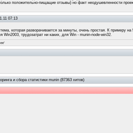
л только положительно-пищащие отзывы) но факт неодушевленности прое
1.11 07:13
ема, которая разворачивается за минуты, очень простая. К примеру на 
я Win2003, трудозатрат ни каких, для Win - munin-node-win32.
see'
ринга и сбора статистики munin (87363 хитов)