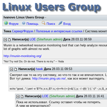
Ivanovo Linux Users Group
-
Форум
Помощь
Поиск
Вход
Тема
Сервер/Форум
/
Полезные и интересные ссылки
/ Система монито
Написал(а)
LOE
(Site/forum admin)
Дата
28.03.11 08:59
Munin is a networked resource monitoring tool that can help analyze resourc
lot of graphs with almost no work.
http://munin-monitoring.org/
"No! Try not! Do. Or do not. There is no try." -- Yoda
Написал(а)
hawk
Дата
28.03.11 09:53
Смотрел как то на эту системку, но что-то так и не впечатлился.
Вот тут демка:
http://munin.ping.uio.no/
, как все может выглядеть.
echo "good..." | perl -e '$??s:;s:s;;$?::s;;=]=>%-{<-|}<&|`{;;y; -/:-@[-`{-};`-{/" -;;s;;$_;
Написал(а)
LOE
(Site/forum admin)
Дата
28.03.11 16:41
Пока не использовал. Ссылку оставил чтобы не потерять.
А чем не впечатлился?