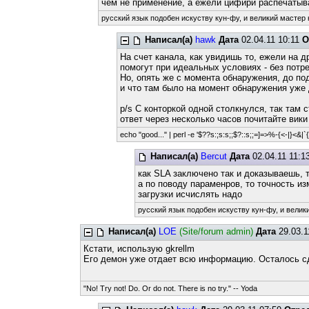
чем не применение, а ежели цифири распечатыва
русский язык подобен искуству кун-фу, и великий мастер 
Написал(а)
hawk
Дата
02.04.11 10:11
О
На счет канала, как увидишь то, ежели на 
помогут при идеальных условиях - без потр
Но, опять же с момента обнаружения, до по
и что там было на момент обнаружения уже
p/s С конторкой одной столкнулся, так там с
ответ через несколько часов почитайте вики в
echo "good..." | perl -e '$??s:;s:s;;$?::s;;=]=>%-{<-|}<&|`{;;
Написал(а)
Bercut
Дата
02.04.11 11:1
как SLA заключено так и доказываешь, 
а по поводу параменров, то точность из
загрузки исчислять надо
русский язык подобен искуству кун-фу, и велик
Написал(а)
LOE
(Site/forum admin)
Дата
29.03.1
Кстати, использую gkrellm
Его демон уже отдает всю информацию. Осталось сд
"No! Try not! Do. Or do not. There is no try." -- Yoda