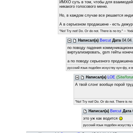
ИМХО суть в том, чтобы для взаимодей
никакого голосового меню.
Но, в каждом случае все решается инд
А в серъезном продакшене - есть дежур
"No! Try not! Do. Or do not. There is no try." -- Yod
Написал(а)
Bercut
Дата
04.04.
по поводу падения коммуникационно
виртуализировать, gsm гейты конеч
а по поводу серьезного продакшен
русский язык подобен искуству кун-фу, и 
Написал(а)
LOE
(Site/for
А твой слэнг вообще порой тр
"No! Try not! Do. Or do not. There is no 
Написал(а)
Bercut
Дата
это уж как водится
русский язык подобен искуству к