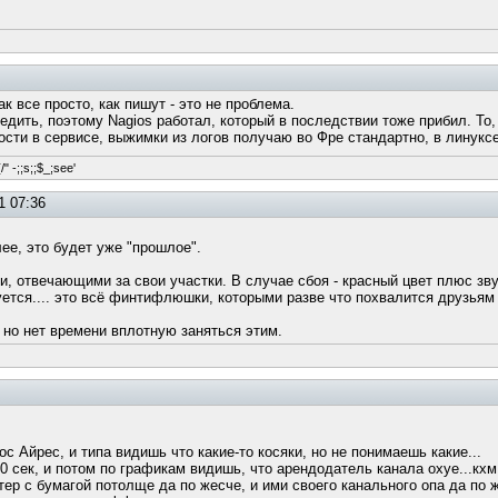
к все просто, как пишут - это не проблема.
едить, поэтому Nagios работал, который в последствии тоже прибил. То, 
сти в сервисе, выжимки из логов получаю во Фре стандартно, в линуксе
/" -;;s;;$_;see'
1 07:36
лее, это будет уже "прошлое".
и, отвечающими за свои участки. В случае сбоя - красный цвет плюс зву
уется.... это всё финтифлюшки, которыми разве что похвалится друзьям
 но нет времени вплотную заняться этим.
с Айрес, и типа видишь что какие-то косяки, но не понимаешь какие...
0 сек, и потом по графикам видишь, что арендодатель канала охуе...кхм
тер с бумагой потолще да по жесче, и ими своего канального опа да по 