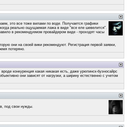
чаем, это все тоже вилами по воде. Получается графики
 когда реально ощущаемая лажа в виде "все еле шевелится".
правило в рекомендуемом провайдером виде - проходят часы
которую они на своей вики рекомендуют. Регистрация первой заявки,
время потеряно.
с вроде конкуренция какая никакая есть, даже урюпинск-буэносайрс
 объективно они зависят от нагрузки, а ширину естественно с учетом
в, под свои нужды.