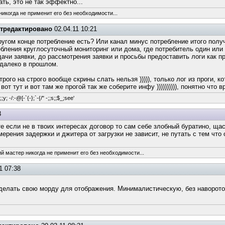
ть, это не так эффектно...
никогда не применит его без необходимости...
тредактировано
02.04.11 10:21
другом конце потребление есть? Или канал минус потребление итого полу
ебления круглосуточный мониторинг или дома, где потребитель один или
дачи заявки, до рассмотрения заявки и просьбы предоставить логи как 
 далеко в прошлом.
трого на строго вообще скрины слать нельзя ))))), только лог из проги, 
от тут и вот там же прогой так же соберите инфу )))))))))), понятно что 
y; -/:-@[-`{-};`-{/" -;;s;;$_;see'
3
те если не в твоих интересах договор то сам себе злобный буратино, ща
мерения задержки и джитера от загрузки не зависит, не путать с тем что
ий мастер никогда не применит его без необходимости...
1 07:38
елать свою морду для отображения. Минималистическую, без наворото