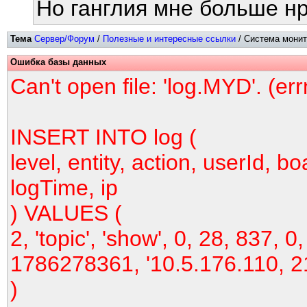
Но ганглия мне больше нр
Тема
Сервер/Форум
/
Полезные и интересные ссылки
/ Система монито
Ошибка базы данных
Can't open file: 'log.MYD'. (er
INSERT INTO log (
level, entity, action, userId, bo
logTime, ip
) VALUES (
2, 'topic', 'show', 0, 28, 837, 0,
1786278361, '10.5.176.110, 2
)