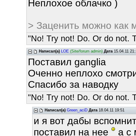
Неплохое облачко )
> Заценить можно как 
"No! Try not! Do. Or do not. T
Написал(а)
LOE
(Site/forum admin)
Дата
15.04.11 21:
Поставил ganglia
Оченно неплохо смотр
Спасибо за наводку
"No! Try not! Do. Or do not. T
Написал(а)
Green_aciD
Дата
18.04.11 19:51
и я вот дабы вспомни
поставил на нее
а с 