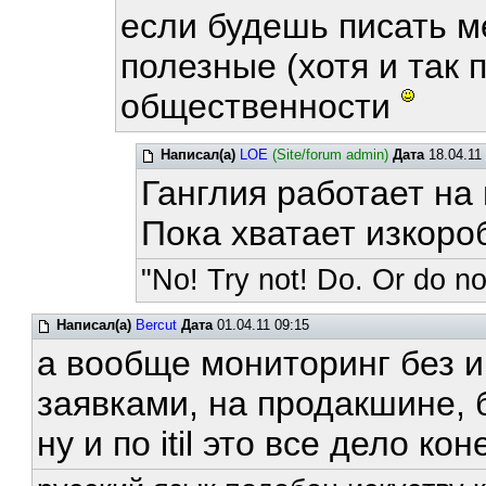
если будешь писать м
полезные (хотя и так 
общественности
Написал(а)
LOE
(Site/forum admin)
Дата
18.04.11
Ганглия работает на
Пока хватает изкоро
"No! Try not! Do. Or do not
Написал(а)
Bercut
Дата
01.04.11 09:15
а вообще мониторинг без 
заявками, на продакшине, 
ну и по itil это все дело к