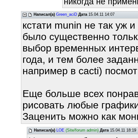
никогда не примени
Написал(а)
Green_aciD
Дата
15.04.11 14:07
кстати munin не так уж и
было существенно тольк
выбор временных интерва
года, и тем более задан
например в cacti) посмот
Еще больше всех понра
рисовать любые графики
Заценить можно как мо
Написал(а)
LOE
(Site/forum admin)
Дата
15.04.11 18:19