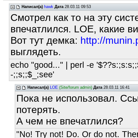
Написал(а)
hawk
Дата
28.03.11 09:53
Смотрел как то на эту систе
впечатлился. LOE, какие в
Вот тут демка:
http://munin.
выглядеть.
echo "good..." | perl -e '$??s:;s:s;;
-;;s;;$_;see'
Написал(а)
LOE
(Site/forum admin)
Дата
28.03.11 16:41
Пока не использовал. Ссы
потерять.
А чем не впечатлился?
"No! Try not! Do. Or do not. Ther