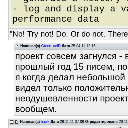
- log and display a v
performance data
"No! Try not! Do. Or do not. There 
Написал(а)
Green_aciD
Дата
25.04.11 12:16
проект совсем загнулся - 
прошлый год 15 писем, пос
я когда делал небольшой 
видел только положитель
неодушевленности проект
вообщем.
Написал(а)
hawk
Дата
29.11.11 07:09
Отредактировано
29.11