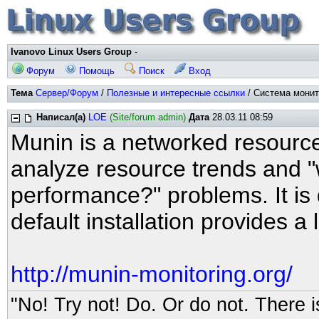
Ivanovo Linux Users Group
-
Форум
Помощь
Поиск
Вход
Тема
Сервер/Форум
/
Полезные и интересные ссылки
/ Система монито
Написал(а)
LOE
(Site/forum admin)
Дата
28.03.11 08:59
Munin is a networked resource
analyze resource trends and "w
performance?" problems. It is 
default installation provides a
http://munin-monitoring.org/
"No! Try not! Do. Or do not. There is