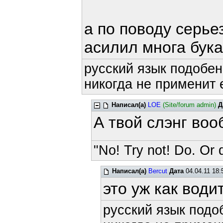
а по поводу серь
асилил многа бук
русский язык подобен
никогда не применит е
Написал(а)
LOE
(Site/forum admin)
Д
А твой слэнг во
"No! Try not! Do. Or d
Написал(а)
Bercut
Дата
04.04.11 18:
это уж как води
русский язык подоб