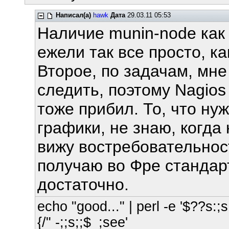
Написал(а)
hawk
Дата
29.03.11 05:53
Наличие munin-node как 
ежели так все просто, ка
Второе, по задачам, мне
следить, поэтому Nagios
тоже прибил. То, что ну
графики, не знаю, когда
вижу востребовательност
получаю во Фре стандарт
достаточно.
echo "good..." | perl -e '$??s:;s:
{/" -;;s;;$_;see'