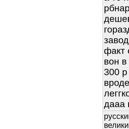
рбнар
дешев
гораз
завод
факт 
вон 
300 р
вроде
леггк
дааа 
русски
велики