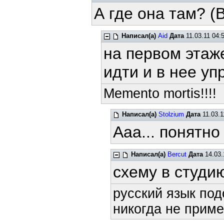
А где она там? (
Написал(а)
Aid
Дата
11.03.11 04:
на первом этаже
идти и в нее у
Memento mortis!!!!
Написал(а)
Stolzium
Дата
11.03.1
Ааа... понятн
Написал(а)
Bercut
Дата
14.03.
схему в студи
русский язык под
никогда не приме