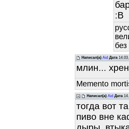
бар
:В
рус
вел
без
Написал(а)
Aid
Дата
14.03.
млин... хрен
Memento mortis
Написал(а)
Aid
Дата
14.
тогда вот т
пиво вне ка
дыры, втыка