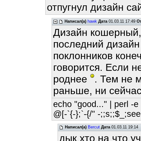
отпугнул дизайн са
Написал(а)
hawk
Дата
01.03.11 17:49
О
Дизайн кошерный,
последний дизайн
поклонников конечн
говорится. Если н
роднее
. Тем не 
раньше, ни сейчас
echo "good..." | perl -e 
@[-`{-};`-{/" -;;s;;$_;see
Написал(а)
Bercut
Дата
01.03.11 19:14
дык хто на что у