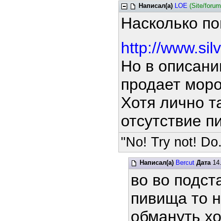
Написал(а)
LOE
(Site/foru
Насколько по
http://www.sil
Но в описани
продает моро
Хотя лично т
отсутствие п
"No! Try not! Do.
Написал(а)
Bercut
Дата
14.
во во подст
пивища то н
обмануть 