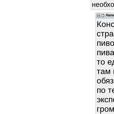
необхо
Напи
Конс
стра
пиво
пива
то е
там 
обяз
по т
эксп
гром