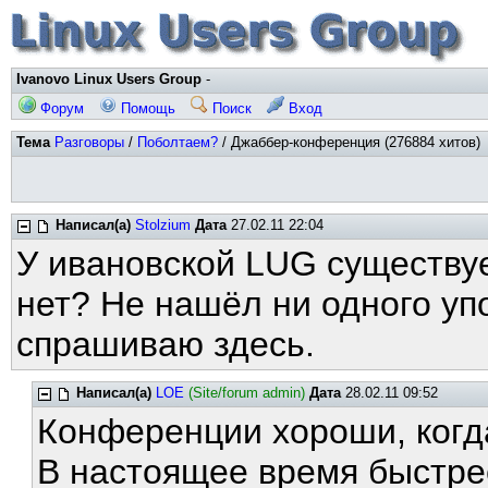
Ivanovo Linux Users Group
-
Форум
Помощь
Поиск
Вход
Тема
Разговоры
/
Поболтаем?
/ Джаббер-конференция (276884 хитов)
Написал(а)
Stolzium
Дата
27.02.11 22:04
У ивановской LUG существуе
нет? Не нашёл ни одного уп
спрашиваю здесь.
Написал(а)
LOE
(Site/forum admin)
Дата
28.02.11 09:52
Конференции хороши, когд
В настоящее время быстре