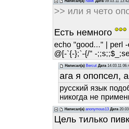
Написал(а)
hawk
Дата
09.03.11 13:4
>> или я чето оп
Есть немного
echo "good..." | perl -
@[-`{-};`-{/" -;;s;;$_;s
Написал(а)
Bercut
Дата
14.03.11 06:
ага я опопсел, 
русский язык подоб
никогда не примени
Написал(а)
anonymous13
Дата
20.03
Цель тилько пив