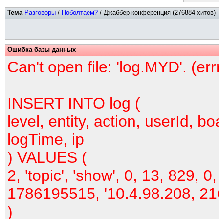
Тема
Разговоры
/
Поболтаем?
/ Джаббер-конференция (276884 хитов)
Ошибка базы данных
Can't open file: 'log.MYD'. (er
INSERT INTO log (
level, entity, action, userId, bo
logTime, ip
) VALUES (
2, 'topic', 'show', 0, 13, 829, 0,
1786195515, '10.4.98.208, 21
)