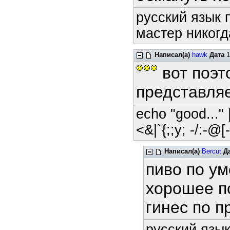
русский язык 
мастер никогд
Написал(а)
hawk
Дата
1
вот поэт
представляе
echo "good..." |
<&|`{;;y; -/:-@[-
Написал(а)
Bercut
Д
пиво по у
хорошее п
гинес по 
русский язык