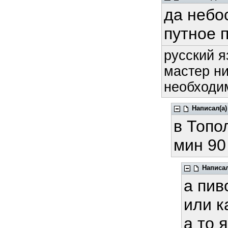
да небо
путное 
русский я
мастер ни
необходим
Написал(а)
в Топо
мин 90 
Написал
а пив
или к
а то 