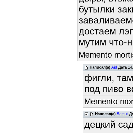
бутылки зак
заваливаемс
достаем лэ
мутим что-
Memento mortis
Написал(а)
Aid
Дата
14.
фигли, та
под пиво в
Memento morti
Написал(а)
Bercut
Д
децкий са