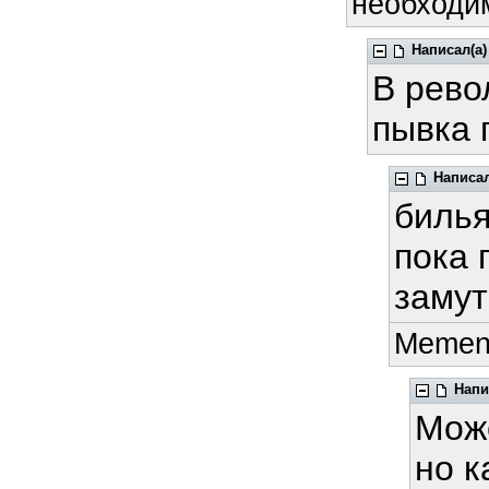
необходим
Написал(а)
В рево
пывка 
Написал
билья
пока 
замут
Mement
Напи
Може
но к