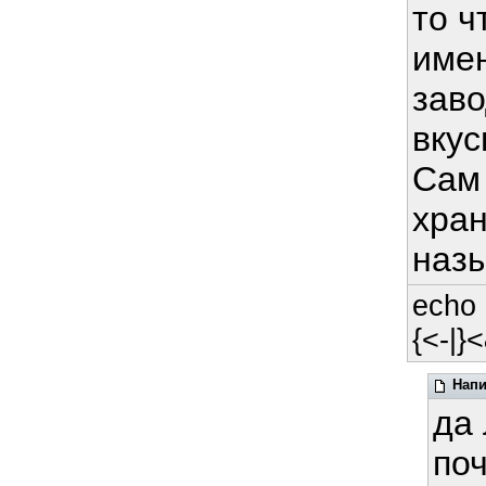
то ч
име
заво
вкус
Сам 
хран
назы
echo 
{<-|}<
Напи
да
по