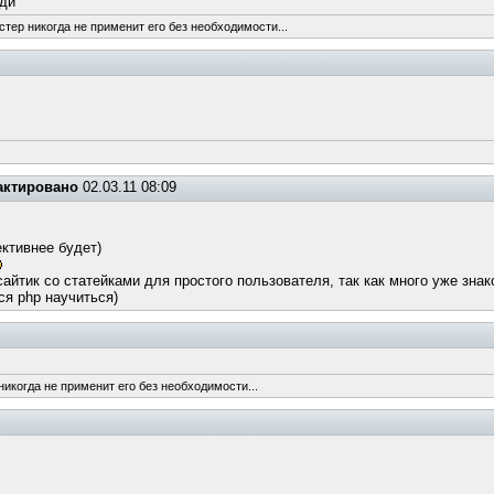
юди
стер никогда не применит его без необходимости...
актировано
02.03.11 08:09
ективнее будет)
айтик со статейками для простого пользователя, так как много уже зн
ся php научиться)
никогда не применит его без необходимости...