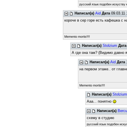
русский язык подобен искуству к
Написал(а)
Aid
Дата
09.03.11 
короче в сер горе есть кафешка с 
Memento mortis!!!!
Написал(а)
Stolzium
Дата
А где она там? (Видимо давно я
Написал(а)
Aid
Дата
1
на первом этаже.. от главн
Memento mortis!!!!
Написал(а)
Stolziu
Ааа... понятно
Написал(а)
Bercu
схему в студию
русский язык подобен искус