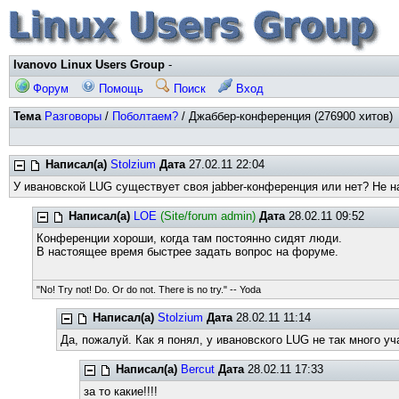
Ivanovo Linux Users Group
-
Форум
Помощь
Поиск
Вход
Тема
Разговоры
/
Поболтаем?
/ Джаббер-конференция (276900 хитов)
Написал(а)
Stolzium
Дата
27.02.11 22:04
У ивановской LUG существует своя jabber-конференция или нет? Не н
Написал(а)
LOE
(Site/forum admin)
Дата
28.02.11 09:52
Конференции хороши, когда там постоянно сидят люди.
В настоящее время быстрее задать вопрос на форуме.
"No! Try not! Do. Or do not. There is no try." -- Yoda
Написал(а)
Stolzium
Дата
28.02.11 11:14
Да, пожалуй. Как я понял, у ивановского LUG не так много у
Написал(а)
Bercut
Дата
28.02.11 17:33
за то какие!!!!