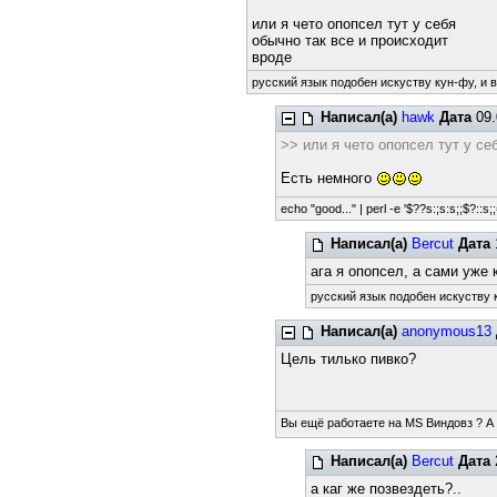
или я чето опопсел тут у себя
обычно так все и происходит
вроде
русский язык подобен искуству кун-фу, и 
Написал(а)
hawk
Дата
09.
>> или я чето опопсел тут у се
Есть немного
echo "good..." | perl -e '$??s:;s:s;;$?::s;;
Написал(а)
Bercut
Дата
ага я опопсел, а сами уже
русский язык подобен искуству к
Написал(а)
anonymous13
Цель тилько пивко?
Вы ещё работаете на MS Виндовз ? А
Написал(а)
Bercut
Дата
а каг же позвездеть?..