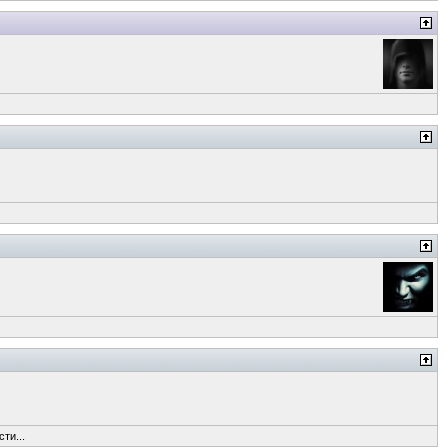
ти...