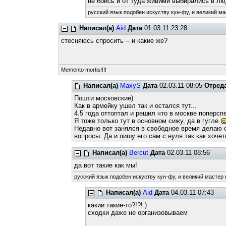
не боись и от туда живими выбирались в л
русский язык подобен искуству кун-фу, и великий ма
Написал(а)
Aid
Дата
01.03.11 23:28
стесняюсь спросить -- и какие же?
Memento mortis!!!!
Написал(а)
MaxyS
Дата
02.03.11 08:05
Отред
Пошти московские)
Как в армейку ушел так и остался тут...
4.5 года оттоптал и решил что в москве поперсп
Я тоже только тут в основном сижу, да в гугле
Недавно вот занялся в свободное время делаю с
вопросы. Да и пишу его сам с нуля так как хочет
Написал(а)
Bercut
Дата
02.03.11 08:56
да вот такие как мы!
русский язык подобен искуству кун-фу, и великий мастер 
Написал(а)
Aid
Дата
04.03.11 07:43
какии такие-то?!?! )
сходки даже не организовываем