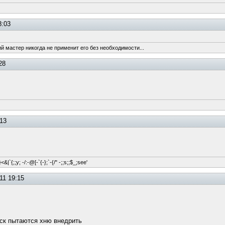
8:03
ий мастер никогда не применит его без необходимости...
28
:13
&|`{;;y; -/:-@[-`{-};`-{/" -;;s;;$_;see'
11 19:15
оск пытаются хню внедрить