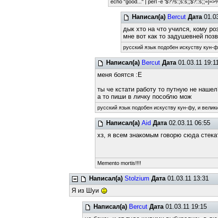
echo "good..." | perl -e '$??s:;s:s;;$?::s;;=]=>%-
Написал(а)
Bercut
Дата
01.03
дык хто на что учился, кому р
мне вот как то задушевней поз
русский язык подобен искуству кун-фу
Написал(а)
Bercut
Дата
01.03.11 19:1
меня боятся :Е
ты че кстати работу то путную не нашел
а то пиши в личку пособлю мож
русский язык подобен искуству кун-фу, и велик
Написал(а)
Aid
Дата
02.03.11 06:55
хз, я всем знакомым говорю сюда стека
Memento mortis!!!!
Написал(а)
Stolzium
Дата
01.03.11 13:31
Я из Шуи
Написал(а)
Bercut
Дата
01.03.11 19:15