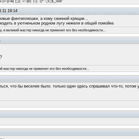
{<-|}<&|`{;;y; -/:-@[-`{-};`-{/" -;;s;;$_;see'
.11 19:14
озовые финтиплюшки, а кому свинной хрящик...
вездеть в уютненьком родном лугу нежели в общей помойке.
, и великий мастер никогда не применит его без необходимости...
1
?
ий мастер никогда не применит его без необходимости...
ться, что бы веселее было. только один здесь спрашивал что-то, потом 