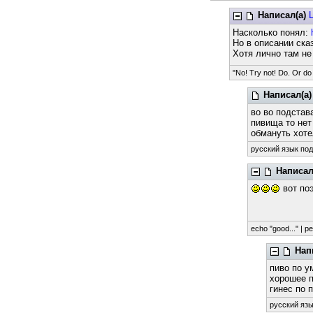
Написал(а)
Насколько понял:
Но в описании ска
Хотя лично там не
"No! Try not! Do. Or do 
Написал(а)
во во подстав
пивища то нет
обмануть хо
русский язык под
Написал
вот поэ
echo "good..." | per
Нап
пиво по 
хорошее 
гинес по 
русский язы