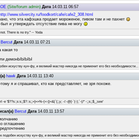
LOE
(Site/forum admin)
Дата
14.03.11 06:57
http://www.silvercity.ru/foodkort/cafe/cafe2_308.html
зано, что эта кафэшка продает мороженое, пивом там и не пахнет
 был и утверждать отсутствие пива не могу
not. There is no try." -- Yoda
Bercut
Дата
14.03.11 07:21
а какая то
тели демонЫЫЫЫ
обен искуству кун-фу, и великий мастер никогда не применит его без необходимости...
(а)
hawk
Дата
14.03.11 13:40
тому я и спрашивал, кто как представляет, не зря похоже.
l -e '$??s:;s:s;;$?::s;;=]=>%-{<-|}<&|`{;;y; -/:-@[-`{-};`-{/" -;;s;;$_;see'
исал(а)
Bercut
Дата
14.03.11 13:57
умолчанию
по оглашению
предпочтению
к подобен искуству кун-фу, и великий мастер никогда не применит его без необходимос