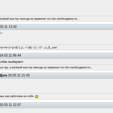
великий мастер никогда не применит его без необходимости...
03.11 13:42
бя
=]=>%-{<-|}<&|`{;;y; -/:-@[-`{-};`-{/" -;;s;;$_;see'
14.03.11 06:44
 кобак выбирают
ун-фу, и великий мастер никогда не применит его без необходимости...
Дата
20.03.11 21:43
 мы уже работаем на себя.
20.03.11 22:07