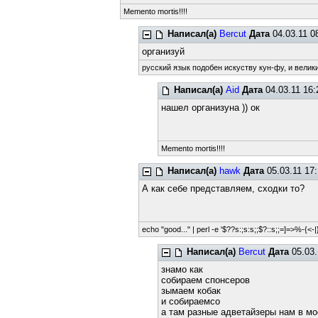
Memento mortis!!!!
Написал(а)
Bercut
Дата
04.03.11 0
организуй
русский язык подобен искуству кун-фу, и велик
Написал(а)
Aid
Дата
04.03.11 16:
нашел организуна )) ок
Memento mortis!!!!
Написал(а)
hawk
Дата
05.03.11 17
А как себе представляем, сходки то?
echo "good..." | perl -e '$??s:;s:s;;$?::s;;=]=>%-{<-|}<
Написал(а)
Bercut
Дата
05.03.
знамо как
собираем спонсеров
зымаем кобак
и собираемсо
а там разные адветайзеры нам в м