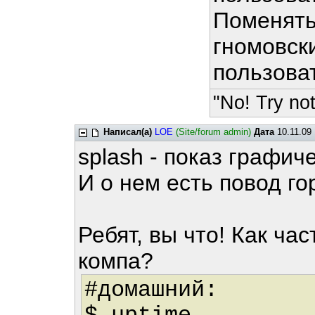
Поменять
гномовск
пользова
"No! Try not
Написал(а)
LOE
(Site/forum admin)
Дата
10.11.09 
splash - показ графич
И о нем есть повод го
Ребят, вы что! Как ча
компа?
#домашний: