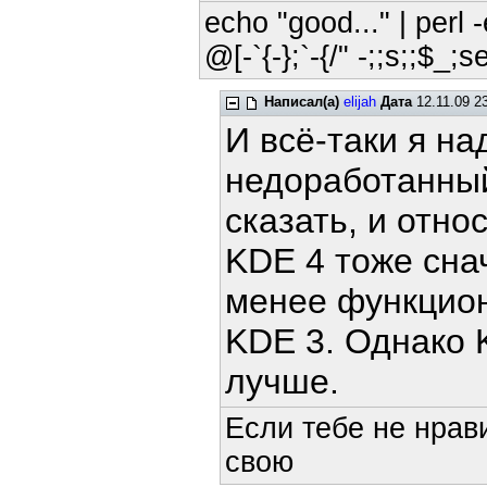
echo "good..." | perl -
@[-`{-};`-{/" -;;s;;$_;s
Написал(а)
elijah
Дата
12.11.09 2
И всё-таки я на
недоработанный
сказать, и отно
KDE 4 тоже сна
менее функцио
KDE 3. Однако 
лучше.
Если тебе не нрав
свою