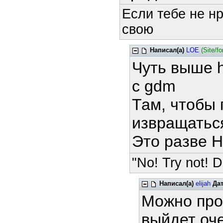
Если тебе не н
свою
Написал(а)
LOE
(Site/f
Чуть выше h
с gdm
Там, чтобы 
извращатьс
Это разве 
"No! Try not! D
Написал(а)
elijah
Да
Можно про
выйдет оч