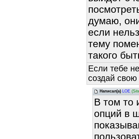
посмотреть
думаю, они
если нель
тему помен
такого быт
Если тебе н
создай свою
Написал(а)
LOE
(Sit
В том то 
опций в 
показыва
пользова