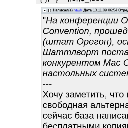
Написал(а)
hawk
Дата
13.11.09 06:54
Отре
"
На конференции O'
Convention, проше
(штат Орегон), ос
Шаттлворт постав
конкурентом Mac O
настольных систе
---
Хочу заметить, что
свободная альтерн
сейчас база написа
бесплатными копия