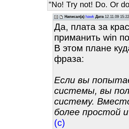
"No! Try not! Do. Or do
Написал(а)
hawk
Дата
12.11.09 15:2
Да, плата за кра
приманить win по
В этом плане ку
фраза:
Если вы попыта
системы, вы по
систему. Вмест
более простой и
(с)