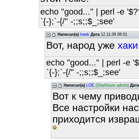
echo "good..." | perl -e '$?
`{-};`-{/" -;;s;;$_;see'
Написал(а)
hawk
Дата
12.11.09 08:01
Вот, народ уже
хаки
echo "good..." | perl -e '
`{-};`-{/" -;;s;;$_;see'
Написал(а)
LOE
(Site/forum admin)
Дата
Вот к чему приво
Все настройки нас
приходится извра