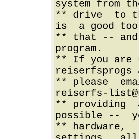
system from th
** drive to t
is a good too
** that -- and
progr
** If you are 
reiserfsprogs
** please ema
reiserfs-list@
** providing
possible -- y
** hardware,
settings, all