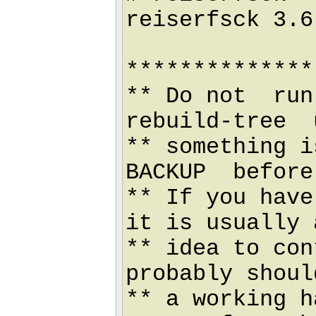
reiserfsck 3.6
**************
** Do not ru
rebuild-tree 
** something i
BACKUP before
** If you hav
it is usually 
** idea to con
probably shoul
** a working h