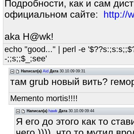
Подробности, как и сам дис
официальном сайте:
http:/
aka H@wk!
echo "good..." | perl -e '$??s:;s:s;;$?
-;;s;;$_;see'
Написал(а)
Aid
Дата
30.10.09 09:31
там grub новый вить? гемо
Memento mortis!!!!
Написал(а)
hawk
Дата
30.10.09 09:44
Я его до этого как то ст
чего )))), что то мутил в