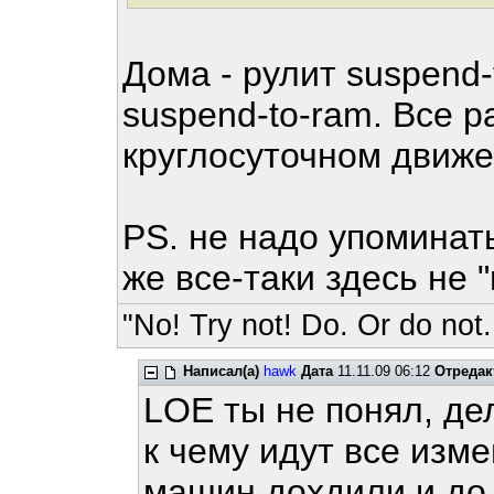
Дома - рулит suspend-
suspend-to-ram. Все р
круглосуточном движ
PS. не надо упоминат
же все-таки здесь не 
"No! Try not! Do. Or do not.
Написал(а)
hawk
Дата
11.11.09 06:12
Отредак
LOE ты не понял, дел
к чему идут все изме
машин дохдили и до 