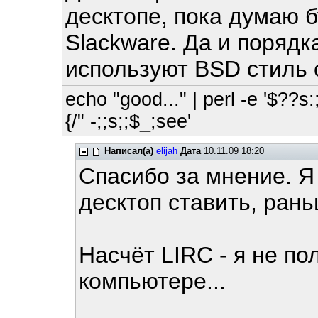
десктопе, пока думаю б
Slackware. Да и порядк
используют BSD стиль 
echo "good..." | perl -e '$??s:;
{/" -;;s;;$_;see'
Написал(а)
elijah
Дата
10.11.09 18:20
Спасибо за мнение. Я
десктоп ставить, рань
Насчёт LIRC - я не п
компьютере...