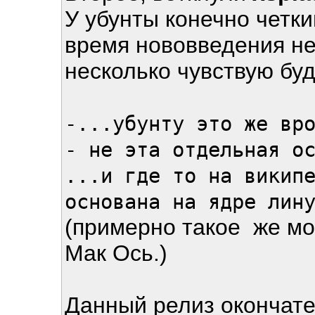
У убунты конечно четки
время нововведения не 
несколько чувствую буд
-...убунту это же вр
- не эта отдельная о
...и где то на викип
основана на ядре лин
(примерно такое же мо
Мак Ось.)
Данный релиз окончате