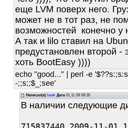
еще LVM поверх него. Груз
может не в тот раз, не по
возможностей конечно у 
А так и lilo ставил на Ubu
предустановлен второй - 
хоть BootEasy ))))
echo "good..." | perl -e '$??s:;s:s;
-;;s;;$_;see'
Написал(а)
hawk
Дата
01.11.09 09:35
В наличии следующие д
715837440 2009-11-01 1