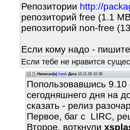
Репозитории
http://pack
репозиторий free (1.1 MB
репозиторий non-free (13
Если кому надо - пишите
Если тебе не нравится сущес
Написал(а)
hawk
Дата
10.11.09 10:38
Попользовавшись 9.10 
сегодняшнего дня на д
сказать - релиз разоч
Первое, баг с LIRC, р
Второе, воткнули
xspla