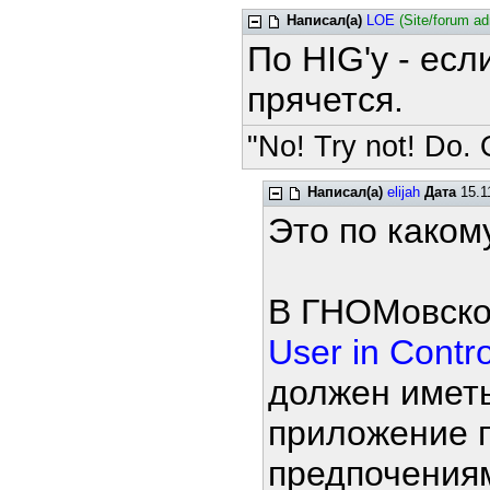
Написал(а)
LOE
(Site/forum a
По HIG'у - есл
прячется.
"No! Try not! Do. O
Написал(а)
elijah
Дата
15.1
Это по каком
В ГНОМовско
User in Contro
должен имет
приложение п
предпочения