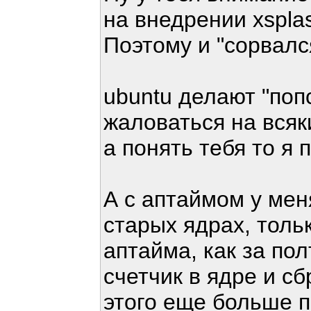
на внедрении xspla
Поэтому и "сорвался
ubuntu делают "поп
жаловаться на всяк
а понять тебя то я 
А с аптаймом у мен
старых ядрах, толь
аптайма, как за по
счетчик в ядре и с
этого еще больше п