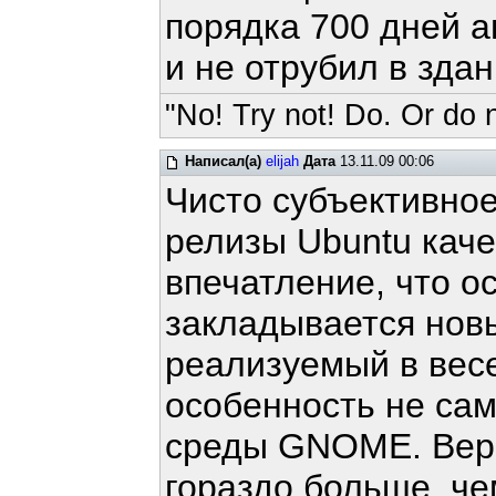
порядка 700 дней а
и не отрубил в здан
"No! Try not! Do. Or do n
Написал(а)
elijah
Дата
13.11.09 00:06
Чисто субъективное
релизы Ubuntu каче
впечатление, что о
закладывается нов
реализуемый в весе
особенность не сам
среды GNOME. Верс
гораздо больше, чем