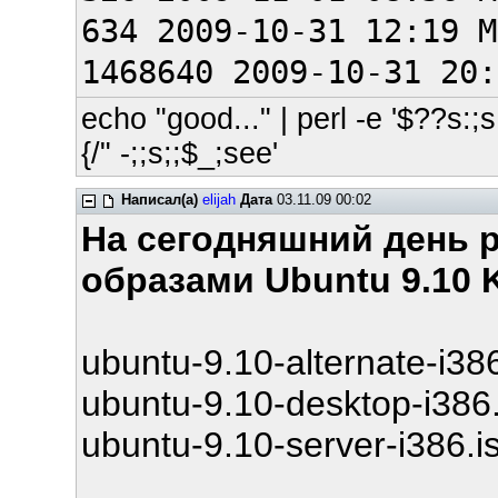
634 2009-10-31 12:19 M
1468640 2009-10-31 20:
echo "good..." | perl -e '$??s:;s:
{/" -;;s;;$_;see'
Написал(а)
elijah
Дата
03.11.09 00:02
На сегодняшний день 
образами Ubuntu 9.10 K
ubuntu-9.10-alternate-i386
ubuntu-9.10-desktop-i386.
ubuntu-9.10-server-i386.i