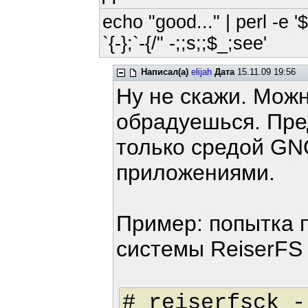
echo "good..." | perl -e '
`{-};`-{/" -;;s;;$_;see'
Написал(а)
elijah
Дата
15.11.09 19:56
Ну не скажи. Можн
обрадуешься. Пре
только средой GN
приложениями.
Пример: попытка 
системы ReiserFS
# reiserfsck -