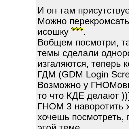
И он там присутствуе
Можно перекромсать 
исошку
.
Вобщем посмотри, т
темы сделали однор
изгаляются, теперь 
ГДМ (GDM Login Scree
Возможно у ГНОМовц
то что КДЕ делают )))
ГНОМ 3 наворотить х
хочешь посмотреть, 
этой теме.