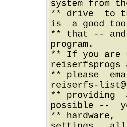
system from th
** drive to t
is a good too
** that -- and
progr
** If you are 
reiserfsprogs
** please ema
reiserfs-list@
** providing
possible -- y
** hardware,
settings, all