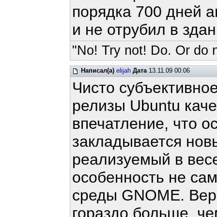
порядка 700 дней а
и не отрубил в здан
"No! Try not! Do. Or do n
Написал(а)
elijah
Дата
13.11.09 00:06
Чисто субъективное
релизы Ubuntu каче
впечатление, что о
закладывается нов
реализуемый в весе
особенность не сам
среды GNOME. Верс
гораздо больше, чем