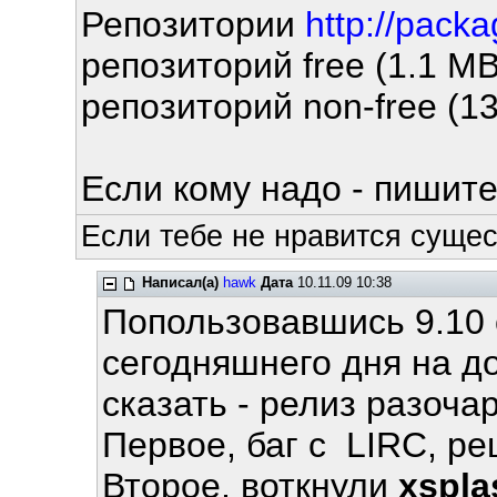
Репозитории
http://pack
репозиторий free (1.1 MB
репозиторий non-free (13
Если кому надо - пишите
Если тебе не нравится сущес
Написал(а)
hawk
Дата
10.11.09 10:38
Попользовавшись 9.10 
сегодняшнего дня на д
сказать - релиз разоч
Первое, баг с LIRC, р
Второе, воткнули
xspla