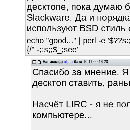
десктопе, пока думаю б
Slackware. Да и порядк
используют BSD стиль 
echo "good..." | perl -e '$??s:;
{/" -;;s;;$_;see'
Написал(а)
elijah
Дата
10.11.09 18:20
Спасибо за мнение. Я
десктоп ставить, рань
Насчёт LIRC - я не п
компьютере...