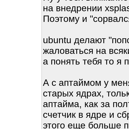
на внедрении xspla
Поэтому и "сорвался
ubuntu делают "поп
жаловаться на всяк
а понять тебя то я 
А с аптаймом у мен
старых ядрах, толь
аптайма, как за по
счетчик в ядре и с
этого еще больше п