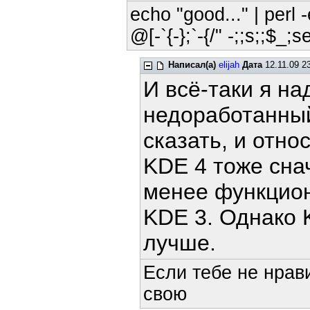
echo "good..." | perl -
@[-`{-};`-{/" -;;s;;$_;s
Написал(а)
elijah
Дата
12.11.09 2
И всё-таки я на
недоработанный
сказать, и отно
KDE 4 тоже сна
менее функцио
KDE 3. Однако 
лучше.
Если тебе не нрав
свою