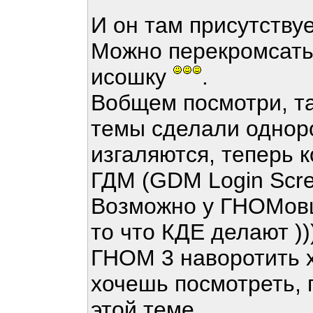
И он там присутствуе
Можно перекромсать 
исошку
.
Вобщем посмотри, т
темы сделали однор
изгаляются, теперь 
ГДМ (GDM Login Scree
Возможно у ГНОМовц
то что КДЕ делают )))
ГНОМ 3 наворотить х
хочешь посмотреть, 
этой теме.