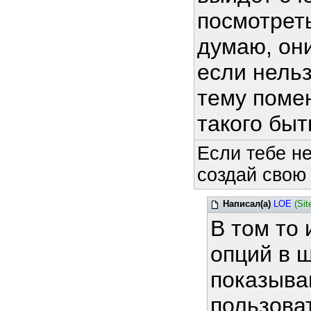
посмотреть
думаю, они
если нель
тему помен
такого быт
Если тебе н
создай свою
Написал(а)
LOE
(Sit
В том то 
опций в 
показыва
пользова