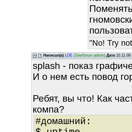
Поменять
гномовск
пользова
"No! Try not
Написал(а)
LOE
(Site/forum admin)
Дата
10.11.09 
splash - показ графич
И о нем есть повод го
Ребят, вы что! Как ча
компа?
#домашний: