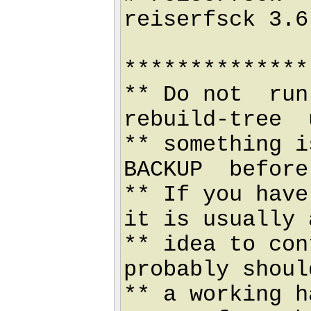
reiserfsck 3.6
**************
** Do not ru
rebuild-tree 
** something i
BACKUP before
** If you hav
it is usually 
** idea to con
probably shoul
** a working h