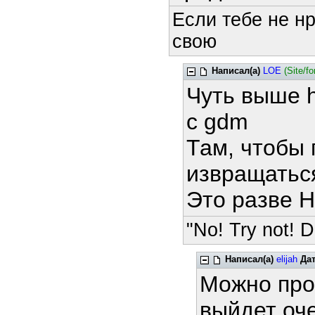
Если тебе не н
свою
Написал(а)
LOE
(Site/f
Чуть выше h
с gdm
Там, чтобы 
извращатьс
Это разве 
"No! Try not! D
Написал(а)
elijah
Да
Можно про
выйдет оч