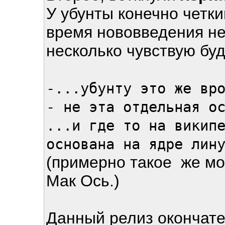
У убунты конечно четки
время нововведения не 
несколько чувствую буд
-...убунту это же вр
- не эта отдельная о
...и где то на викип
основана на ядре лин
(примерно такое же мо
Мак Ось.)
Данный релиз окончате