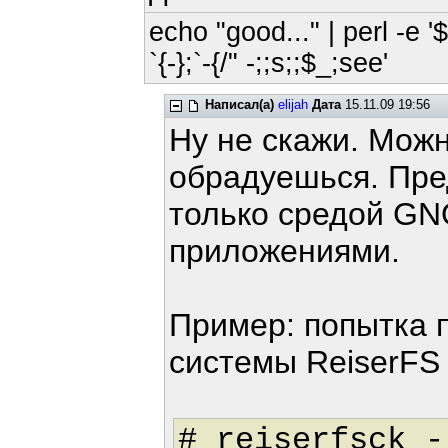
echo "good..." | perl -e '
`{-};`-{/" -;;s;;$_;see'
Написал(а)
elijah
Дата
15.11.09 19:56
Ну не скажи. Можн
обрадуешься. Пре
только средой GN
приложениями.
Пример: попытка 
системы ReiserFS
# reiserfsck -