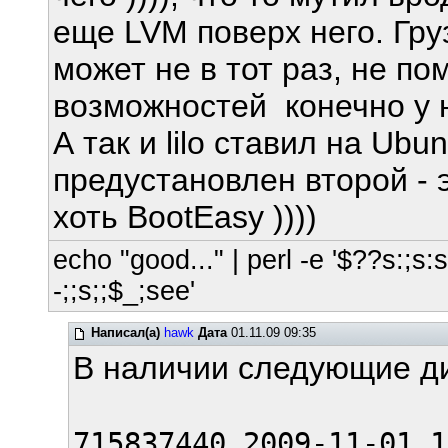
еще LVM поверх него. Груз
может не в тот раз, не по
возможностей конечно у 
А так и lilo ставил на Ubu
предустановлен второй - 
хоть BootEasy ))))
echo "good..." | perl -e '$??s:;s:s;
-;;s;;$_;see'
Написал(а)
hawk
Дата
01.11.09 09:35
В наличии следующие д
715837440 2009-11-01 1