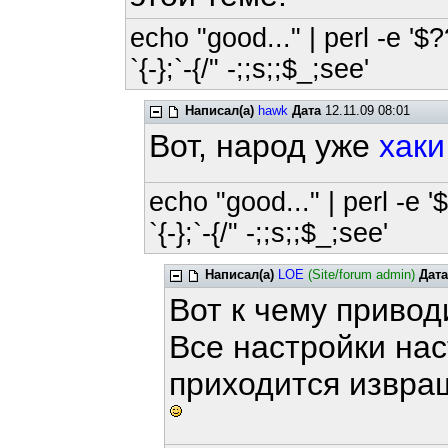
echo "good..." | perl -e '$?
`{-};`-{/" -;;s;;$_;see'
Написал(а)
hawk
Дата
12.11.09 08:01
Вот, народ уже
хаки
echo "good..." | perl -e '
`{-};`-{/" -;;s;;$_;see'
Написал(а)
LOE
(Site/forum admin)
Дата
Вот к чему приво
Все настройки нас
приходится извра