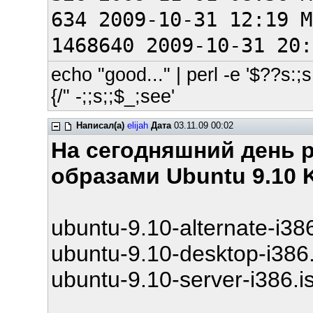
634 2009-10-31 12:19 M
1468640 2009-10-31 20:
echo "good..." | perl -e '$??s:;s:
{/" -;;s;;$_;see'
Написал(а)
elijah
Дата
03.11.09 00:02
На сегодняшний день 
образами Ubuntu 9.10 K
ubuntu-9.10-alternate-i386
ubuntu-9.10-desktop-i386.
ubuntu-9.10-server-i386.i