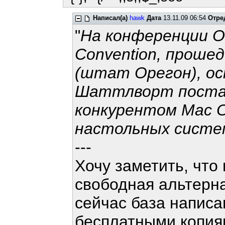
Написал(а)
hawk
Дата
13.11.09 06:54
Отре
"
На конференции O'
Convention, проше
(штат Орегон), ос
Шаттлворт постав
конкурентом Mac O
настольных систе
---
Хочу заметить, что
свободная альтерн
сейчас база написа
бесплатными копия