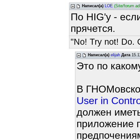
Написал(а)
LOE
(Site/forum a
По HIG'у - есл
прячется.
"No! Try not! Do. O
Написал(а)
elijah
Дата
15.1
Это по каком
В ГНОМовско
User in Contro
должен имет
приложение п
предпочения