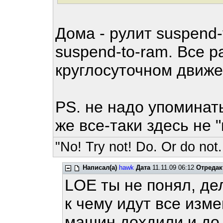
Дома - рулит suspend-
suspend-to-ram. Все р
круглосуточном движ
PS. не надо упоминат
же все-таки здесь не 
"No! Try not! Do. Or do not.
Написал(а)
hawk
Дата
11.11.09 06:12
Отредак
LOE ты не понял, дел
к чему идут все изме
машин дохдили и до 