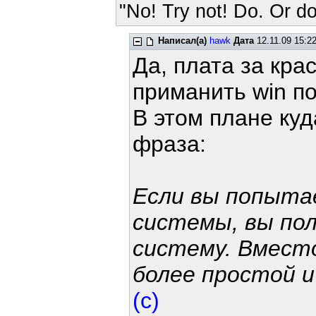
"No! Try not! Do. Or do
Написал(а)
hawk
Дата
12.11.09 15:2
Да, плата за кра
приманить win по
В этом плане ку
фраза:
Если вы попыта
системы, вы по
систему. Вмест
более простой и
(с)