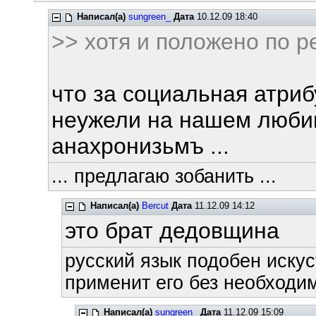
Написал(а)
sungreen_
Дата
10.12.09 18:40
>> хотя и положено по р
что за социальная атрибу
неужели на нашем люби
анахронизьмъ ...
... предлагаю зобанить ...
Написал(а)
Bercut
Дата
11.12.09 14:12
это брат дедовщина
русский язык подобен искус
применит его без необходим
Написал(а)
sungreen_
Дата
11.12.09 15:09