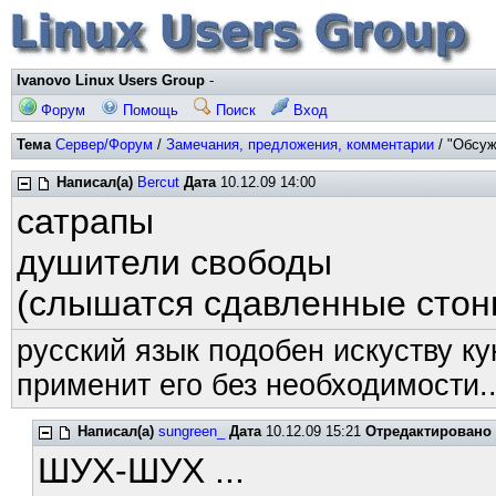
Ivanovo Linux Users Group
-
Форум
Помощь
Поиск
Вход
Тема
Сервер/Форум
/
Замечания, предложения, комментарии
/ "Обсуж
Написал(а)
Bercut
Дата
10.12.09 14:00
сатрапы
душители свободы
(слышатся сдавленные стон
русский язык подобен искуству ку
применит его без необходимости..
Написал(а)
sungreen_
Дата
10.12.09 15:21
Отредактировано
ШУХ-ШУХ ...