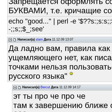
Запрещается оформлять 
БУКВАМИ, т.е. кричащие с
echo "good..." | perl -e '$??s:;s:s;;
-;;s;;$_;see'
Написал(а)
slam
Дата
11.12.09 13:07
Да ладно вам, правила как 
ущемляющего нет, как писа
точками нельзя пользоватьс
русского языка"
Написал(а)
Bercut
Дата
11.12.09 14:17
эт ты про че про че
там к завершению ближе 