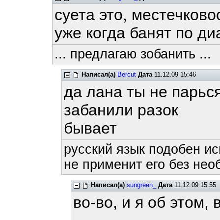
суета это, местечково
уже когда банят по диа
... предлагаю зобанить ...
Написал(а)
Bercut
Дата
11.12.09 15:46
да лана ты не парьс
забанили разок
бывает
русский язык подобен ис
не применит его без нео
Написал(а)
sungreen_
Дата
11.12.09 15:55
во-во, и я об этом,