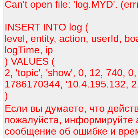
Can't open file: 'log.MYD'. (er
INSERT INTO log (
level, entity, action, userId, bo
logTime, ip
) VALUES (
2, 'topic', 'show', 0, 12, 740, 0,
1786170344, '10.4.195.132, 2
)
Если вы думаете, что дейст
пожалуйста, информируйте 
сообщение об ошибке и вре