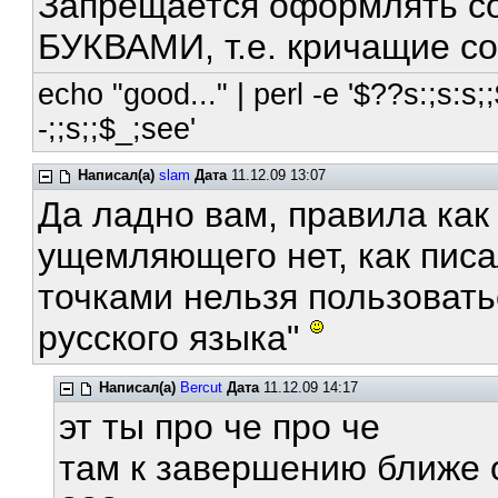
Запрещается оформлять 
БУКВАМИ, т.е. кричащие с
echo "good..." | perl -e '$??s:;s:s;;
-;;s;;$_;see'
Написал(а)
slam
Дата
11.12.09 13:07
Да ладно вам, правила как 
ущемляющего нет, как писа
точками нельзя пользоватьс
русского языка"
Написал(а)
Bercut
Дата
11.12.09 14:17
эт ты про че про че
там к завершению ближе 