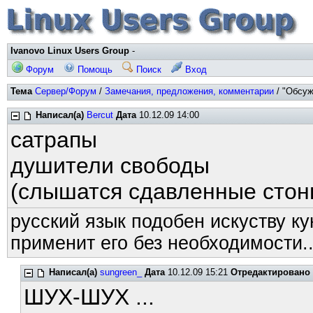
Ivanovo Linux Users Group
-
Форум
Помощь
Поиск
Вход
Тема
Сервер/Форум
/
Замечания, предложения, комментарии
/ "Обсуж
Написал(а)
Bercut
Дата
10.12.09 14:00
сатрапы
душители свободы
(слышатся сдавленные стон
русский язык подобен искуству ку
применит его без необходимости..
Написал(а)
sungreen_
Дата
10.12.09 15:21
Отредактировано
ШУХ-ШУХ ...