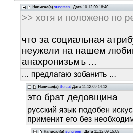
Написал(а)
sungreen_
Дата
10.12.09 18:40
>> хотя и положено по р
что за социальная атрибу
неужели на нашем люби
анахронизьмъ ...
... предлагаю зобанить ...
Написал(а)
Bercut
Дата
11.12.09 14:12
это брат дедовщина
русский язык подобен искус
применит его без необходим
Написал(а)
sungreen_
Дата
11.12.09 15:09