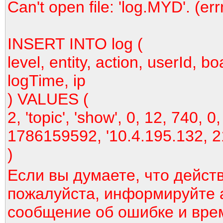
Can't open file: 'log.MYD'. (er
INSERT INTO log (
level, entity, action, userId, bo
logTime, ip
) VALUES (
2, 'topic', 'show', 0, 12, 740, 0,
1786159592, '10.4.195.132, 2
)
Если вы думаете, что дейст
пожалуйста, информируйте 
сообщение об ошибке и вре