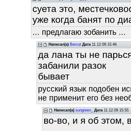
суета это, местечково
уже когда банят по диа
... предлагаю зобанить ...
Написал(а)
Bercut
Дата
11.12.09 15:46
да лана ты не парьс
забанили разок
бывает
русский язык подобен ис
не применит его без нео
Написал(а)
sungreen_
Дата
11.12.09 15:55
во-во, и я об этом,