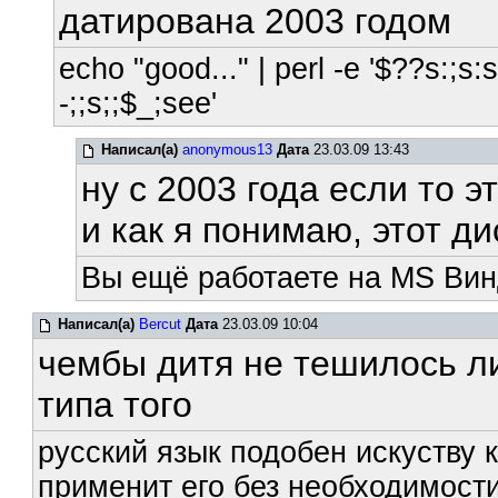
датирована 2003 годом
echo "good..." | perl -e '$??s:;s:s;
-;;s;;$_;see'
Написал(а)
anonymous13
Дата
23.03.09 13:43
ну с 2003 года если то эт
и как я понимаю, этот д
Вы ещё работаете на MS Вин
Написал(а)
Bercut
Дата
23.03.09 10:04
чембы дитя не тешилось л
типа того
русский язык подобен искуству к
применит его без необходимости