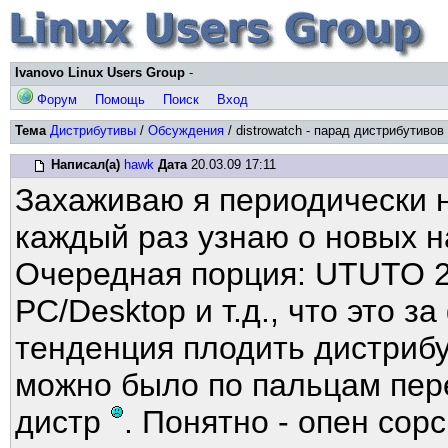
Ivanovo Linux Users Group
-
Форум
Помощь
Поиск
Вход
Тема
Дистрибутивы
/
Обсуждения
/ distrowatch - парад дистрибутивов
Написал(а)
hawk
Дата
20.03.09 17:11
Захаживаю я периодически 
каждый раз узнаю о новых 
Очередная порция: UTUTO 2009
PC/Desktop и т.д., что это з
тенденция плодить дистриб
можно было по пальцам перес
дистр
. Понятно - опен сор