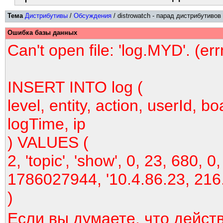
Тема
Дистрибутивы
/
Обсуждения
/ distrowatch - парад дистрибутивов
Ошибка базы данных
Can't open file: 'log.MYD'. (er
INSERT INTO log (
level, entity, action, userId, bo
logTime, ip
) VALUES (
2, 'topic', 'show', 0, 23, 680, 0,
1786027944, '10.4.86.23, 216
)
Если вы думаете, что дейст