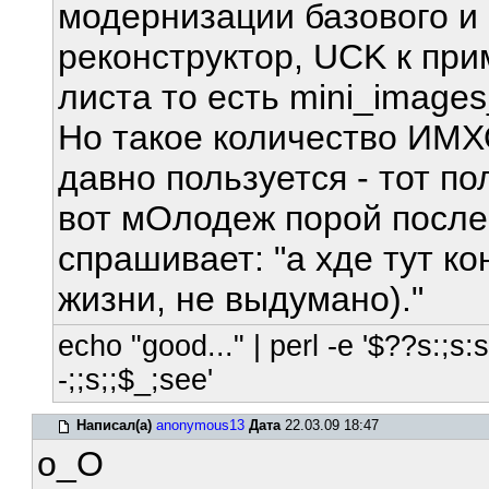
модернизации базового и 
реконструктор, UCK к при
листа то есть mini_images_
Но такое количество ИМХ
давно пользуется - тот п
вот мОлодеж порой после
спрашивает: "а хде тут ко
жизни, не выдумано)."
echo "good..." | perl -e '$??s:;s:s;
-;;s;;$_;see'
Написал(а)
anonymous13
Дата
22.03.09 18:47
o_O