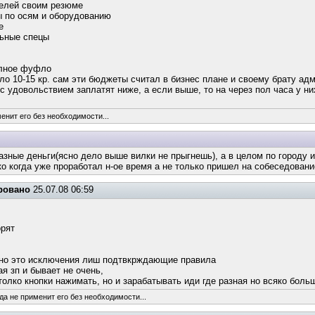
телей своим резюме
ы по осям и оборудованию
е
льные спецы
олное фуфло
ило 10-15 кр. сам эти бюджеты считал в бизнес плане и своему брату ад
и с удовольствием заплатят ниже, а если выше, то на через пол часа у 
енит его без необходимости...
азные деньги(ясно дело выше вилки не прыгнешь), а в целом по городу 
о когда уже проработал н-ое время а не только пришел на собеседование
ровано
25.07.08 06:59
орят
, но это исключения лиш подтвкрждающие правила
я зп и бывает не очень,
толко кнопки нажимать, но и зарабатывать иди где разная но всяко боль
да не применит его без необходимости...