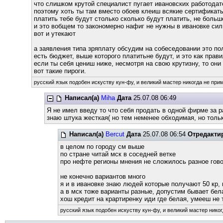
что слишком крутой специалист пугает ивановских работода
поэтому хоть ты там вместо обоев клеиш всякие сертификат
платить тебе будут столько сколько будут платить, не больш
и это вобщем то закономерно нафиг не нужны в ивановке си
вот и утекают
а заявления типа зряплату обсудим на собеседовании это п
есть бюджет, выше которого платитьне будут, и это как прав
если ты себя цениш ниже, несмотря на свою крутизну, то он
вот такие пироги.
русский язык подобен искуству кун-фу, и великий мастер никогда не прим
Написал(а)
Miha
Дата
25.07.08 06:49
Я не имел введу то что себя продать в одной фирме за р
знаю штука жесткая( но тем неменее обходимая, но тольк
Написал(а)
Bercut
Дата
25.07.08 06:54
Отредакти
в целом по городу см выше
по стране читай мск в соседней ветке
про нефте регионы мнения не сложилось разное гов
не конечно вариантов много
я и в ивановке знаю людей которые получают 50 кр
а в мск тоже варианты разные, допустим бывает бела
хош кредит на крартиренку иди где белая, умееш не 
русский язык подобен искуству кун-фу, и великий мастер никог