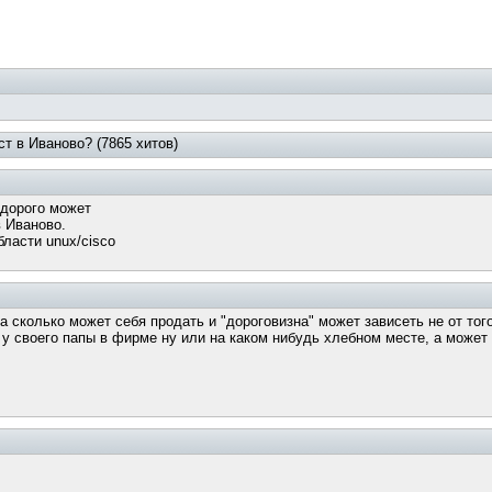
ст в Иваново? (7865 хитов)
 дорого может
в Иваново.
бласти unux/cisco
а сколько может себя продать и "дороговизна" может зависеть не от того
у своего папы в фирме ну или на каком нибудь хлебном месте, а может и