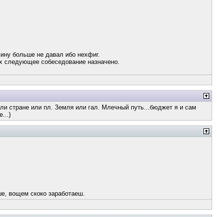
мину больше не давал ибо нехфиг.
них следующее собеседование назначено.
или стране или пл. Земля или гал. Млечный путь...бюджет я и сам
...)
ше, вощем скоко заработаеш.