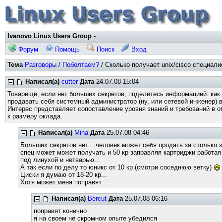
Ivanovo Linux Users Group
-
Форум
Помощь
Поиск
Вход
Тема
Разговоры
/
Поболтаем?
/ Сколько получает unix/cisco специали
Написал(а)
cutter
Дата
24.07.08 15:04
Товарищи, если нет больших секретов, поделитесь информацией: как
продавать себя системный администратор (ну, или сетевой инженер) 
Интерес представляет сопоставление уровня знаний и требований в о
к размеру оклада.
Написал(а)
Miha
Дата
25.07.08 04:46
Больших секретов нет....человек может себя продать за столько з
спец может может получать и 50 кр заправляя картриджи работая 
под линухой и нетварью...
А так если по делу то юникс от 10 кр (смотри соседнюю ветку)
Циски я думаю от 18-20 кр...
Хотя может меня поправят...
Написал(а)
Bercut
Дата
25.07.08 06:16
поправят конечно
я на своем не скромном опыте убедился