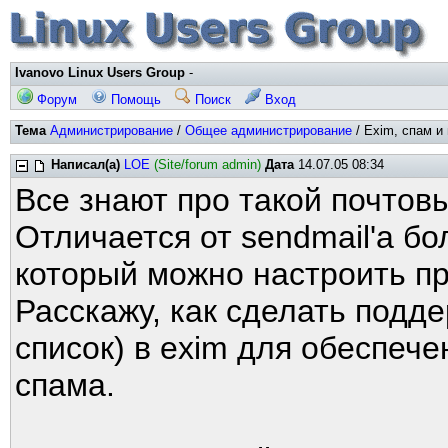
Ivanovo Linux Users Group
-
Форум
Помощь
Поиск
Вход
Тема
Администрирование
/
Общее администрирование
/ Exim, спам и 
Написал(а)
LOE
(Site/forum admin)
Дата
14.07.05 08:34
Все знают про такой почтов
Отличается от sendmail'а б
который можно настроить пр
Расскажу, как сделать подде
список) в exim для обеспеч
спама.