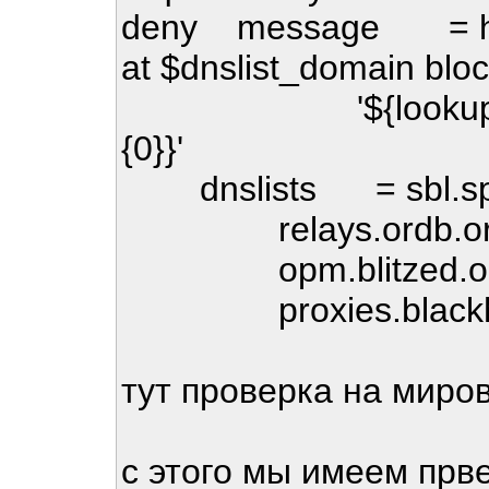
deny message = host
at $dnslist_domain block-
'${lookup mysql
{0}}'
dnslists = sbl.spa
relays.ordb.org 
opm.blitzed.org
proxies.blackhole
тут проверка на миро
с этого мы имеем прве