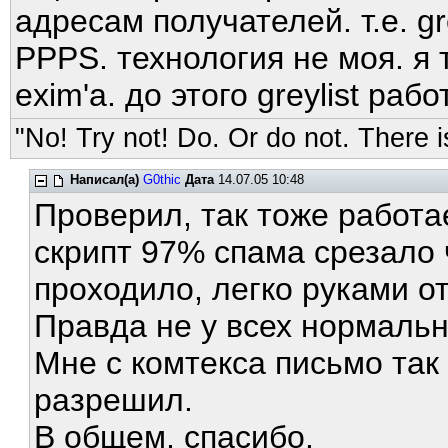
адресам получателей. т.е. gr
PPPS. технология не моя. я
exim'а. до этого greylist ра
"No! Try not! Do. Or do not. There is
Написал(а)
G0thic
Дата
14.07.05 10:48
Проверил, так тоже работа
скрипт 97% спама срезало 
проходило, легко руками о
Правда не у всех нормальн
Мне с комтекса письмо так
разрешил.
В общем, спасибо.