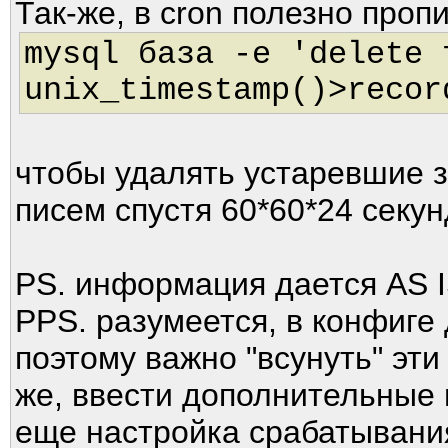
Так-же, в cron полезно про
mysql база -e 'delete 
unix_timestamp()>recor
чтобы удалять устаревшие з
писем спустя 60*60*24 секун
PS. информация дается AS IS
PPS. разумеется, в конфиге
поэтому важно "всунуть" эти
же, ввести дополнительные 
еще настройка срабатывания