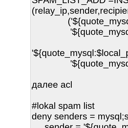
SPAM_LIST_ADD =INSE
(relay_ip,sender,recipie
('${quote_mysql:$s
'${quote_mysql:$s
'${quote_mysql:$local_
'${quote_mysql:$s
далее acl
#lokal spam list
deny senders = mysql;s
sender = '${quote_my