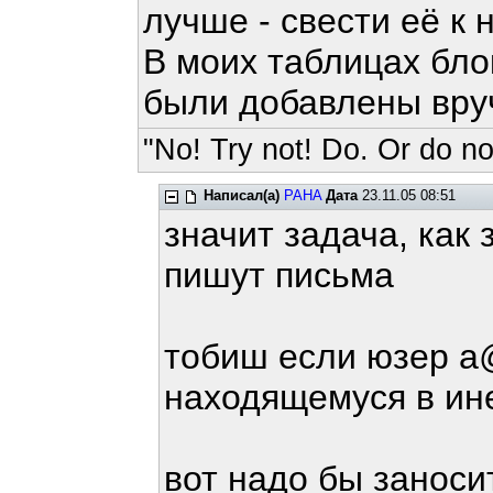
лучше - свести её к 
В моих таблицах бло
были добавлены вруч
"No! Try not! Do. Or do not
Написал(а)
PAHA
Дата
23.11.05 08:51
значит задача, как 
пишут письма
тобиш если юзер a
находящемуся в ине
вот надо бы заноси