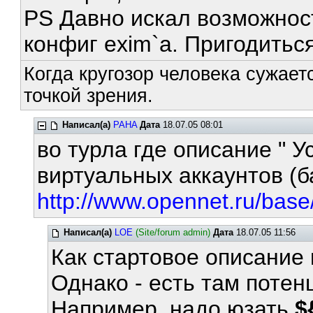
PS Давно искал возможност
конфиг exim`a. Пригодитьс
Когда кругозор человека сужает
точкой зрения.
Написал(а)
PAHA
Дата
18.07.05 08:01
во турла где описание " 
виртуальных аккаунтов (б
http://www.opennet.ru/base
Написал(а)
LOE
(Site/forum admin)
Дата
18.07.05 11:56
Как стартовое описание
Однако - есть там поте
Например, надо юзать
$