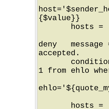
host='$sender_h
{$value}}
hosts = ! +
deny message =
accepted.
condition = 
1 from ehlo whe
ehlo='${quote_m
limit 1
hosts = ! +