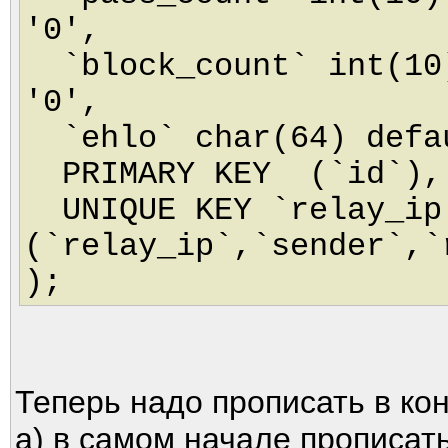
'0',
`block_count` int(10)
'0',
`ehlo` char(64) defa
PRIMARY KEY (`id`),
UNIQUE KEY `relay_ip
(`relay_ip`,`sender`,`
);
Теперь надо прописать в кон
а) в самом начале прописат