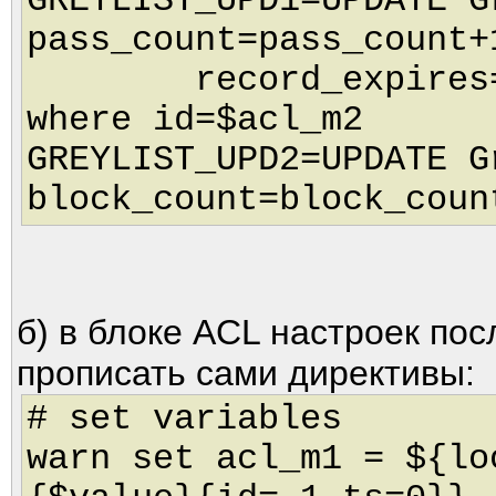
GREYLIST_UPD1=UPDATE G
pass_count=pass_count+
record_expires=uni
where id=$acl_m2
GREYLIST_UPD2=UPDATE G
block_count=block_coun
б) в блоке ACL настроек по
прописать сами директивы:
# set variables
warn set acl_m1 = ${lo