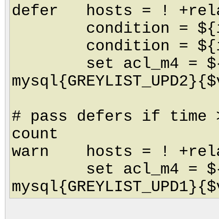
defer hosts = ! +rel
condition = ${if >
condition = ${if <
set acl_m4 = ${l
mysql{GREYLIST_UPD2}{$
# pass defers if time 
count
warn hosts = ! +rela
set acl_m4 = ${l
mysql{GREYLIST_UPD1}{$