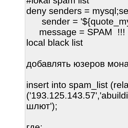
#lokal spam list
deny senders = mysql;se
sender = '${quote_mys
message = SPAM !!! rej
local black list
добавлять юзеров мон
insert into spam_list (re
('193.125.143.57','abui
шлют');
где: