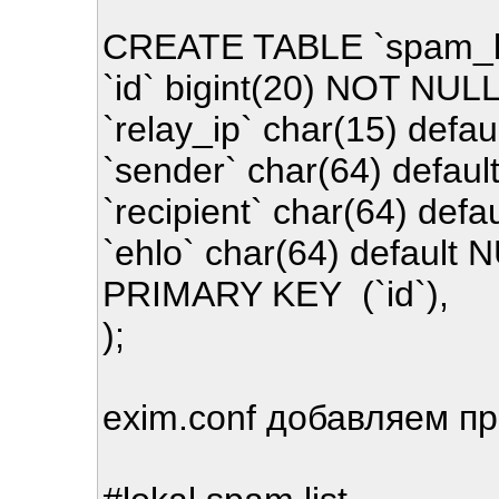
CREATE TABLE `spam_li
`id` bigint(20) NOT NUL
`relay_ip` char(15) defa
`sender` char(64) defaul
`recipient` char(64) defa
`ehlo` char(64) default 
PRIMARY KEY (`id`),
);
exim.conf добавляем п