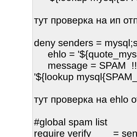
тут проверка на ип от
deny senders = mysql;s
ehlo = '${quote_mysq
message = SPAM !!! rej
'${lookup mysql{SPAM_
тут проверка на ehlo 
#global spam list
require verify = sen