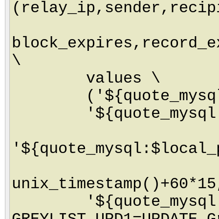
(relay_ip,sender,recip
block_expires,record_e
\
values \
('${quote_mysql:$s
'${quote_mysql:$se
'${quote_mysql:$local_
unix_timestamp()+60*15
'${quote_mysql:$se