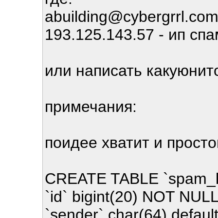
abuilding@cybergrrl.co
193.125.143.57 - ип сп
или написать какуюнит
примечания:
поидее хватит и прост
CREATE TABLE `spam_li
`id` bigint(20) NOT NUL
`sender` char(64) defaul