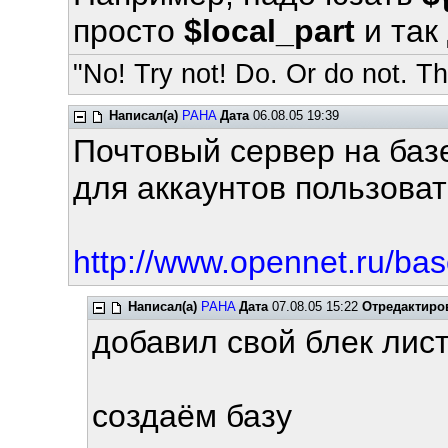
просто
$local_part
и так 
"No! Try not! Do. Or do not. The
Написал(а)
PAHA
Дата
06.08.05 19:39
Почтовый сервер на баз
для аккаунтов пользоват
http://www.opennet.ru/bas
Написал(а)
PAHA
Дата
07.08.05 15:22
Отредактиро
добавил свой блек лист
создаём базу