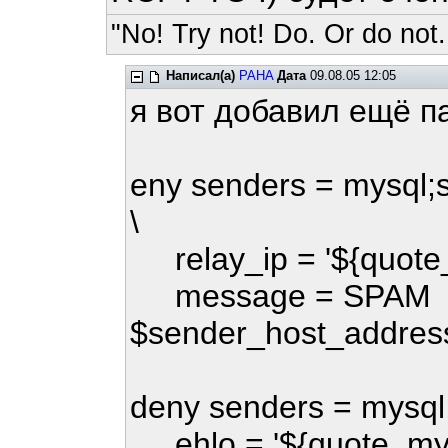
"No! Try not! Do. Or do not.
Написал(а)
PAHA
Дата
09.08.05 12:05
я вот добавил ещё п
eny senders = mysql;s
\
relay_ip = '${quote
message = SPAM !!! 
$sender_host_address i
deny senders = mysql;
ehlo = '${quote_mys