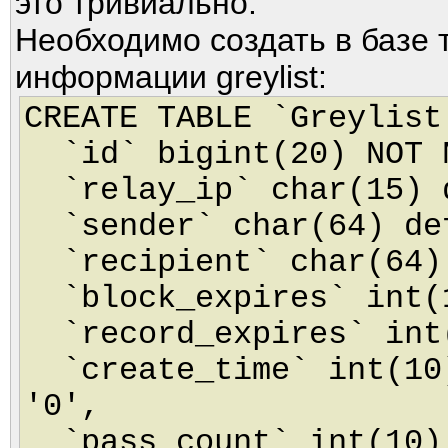
это тривиально.
Необходимо создать в базе 
информации greylist:
CREATE TABLE `Greylist
`id` bigint(20) NOT N
`relay_ip` char(15) d
`sender` char(64) de
`recipient` char(64) 
`block_expires` int(1
`record_expires` int(
`create_time` int(10)
'0',
`pass_count` int(10) 