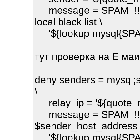
message = SPAM !!! re
local black list \
'${lookup mysql{SPAM
тут проверка на Е ма
deny senders = mysql;s
\
relay_ip = '${quote_m
message = SPAM !!! r
$sender_host_address is 
'${lookup mysql{SPAM