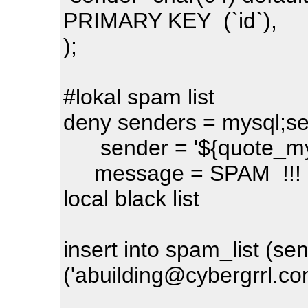
PRIMARY KEY (`id`),
);
#lokal spam list
deny senders = mysql;se
sender = '${quote_mys
message = SPAM !!! rej
local black list
insert into spam_list (se
('abuilding@cybergrrl.co