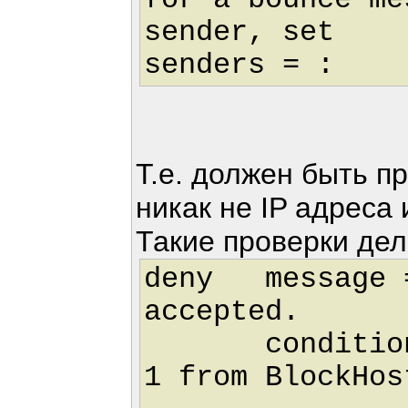
for a bounce me
sender, set
senders = :
Т.е. должен быть п
никак не IP адреса 
Такие проверки дел
deny message =
accepted.
condition = 
1 from BlockHos