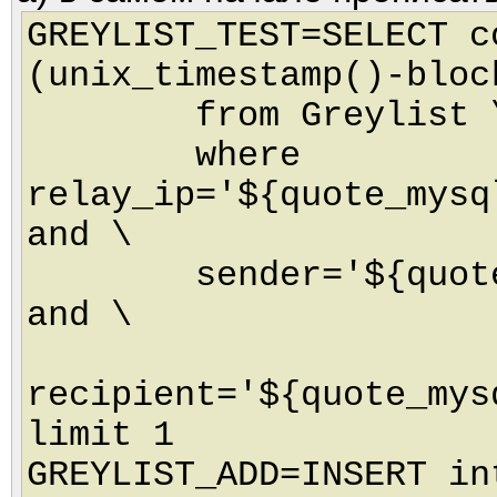
GREYLIST_TEST=SELECT c
(unix_timestamp()-bloc
from Greylist 
where
relay_ip='${quote_mysq
and \
sender='${quote_my
and \
recipient='${quote_mys
limit 1
GREYLIST_ADD=INSERT in