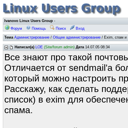
Ivanovo Linux Users Group
-
Форум
Помощь
Поиск
Вход
Тема
Администрирование
/
Общее администрирование
/ Exim, спам и 
Написал(а)
LOE
(Site/forum admin)
Дата
14.07.05 08:34
Все знают про такой почтов
Отличается от sendmail'а б
который можно настроить пр
Расскажу, как сделать подде
список) в exim для обеспеч
спама.