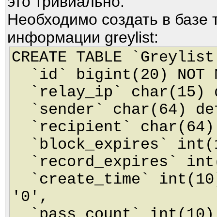
это тривиально.
Необходимо создать в базе 
информации greylist:
CREATE TABLE `Greylist
`id` bigint(20) NOT N
`relay_ip` char(15) d
`sender` char(64) de
`recipient` char(64) 
`block_expires` int(1
`record_expires` int(
`create_time` int(10)
'0',
`pass_count` int(10) 