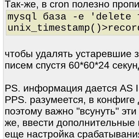
Так-же, в cron полезно про
mysql база -e 'delete 
unix_timestamp()>recor
чтобы удалять устаревшие з
писем спустя 60*60*24 секун
PS. информация дается AS IS
PPS. разумеется, в конфиге
поэтому важно "всунуть" эти
же, ввести дополнительные 
еще настройка срабатывания