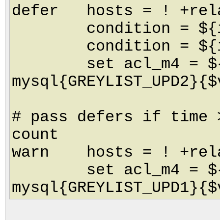
defer hosts = ! +rel
condition = ${if >
condition = ${if <
set acl_m4 = ${l
mysql{GREYLIST_UPD2}{$
# pass defers if time 
count
warn hosts = ! +rela
set acl_m4 = ${l
mysql{GREYLIST_UPD1}{$