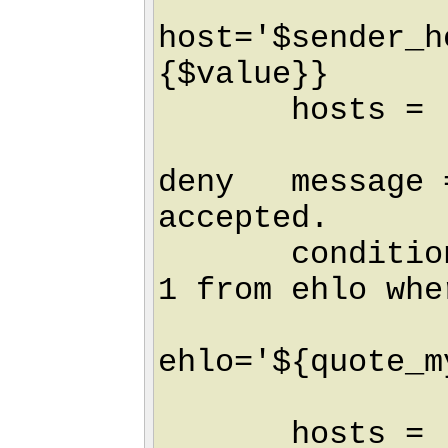
host='$sender_h
{$value}}
hosts = ! +
deny message =
accepted.
condition = 
1 from ehlo whe
ehlo='${quote_m
limit 1
hosts = ! +