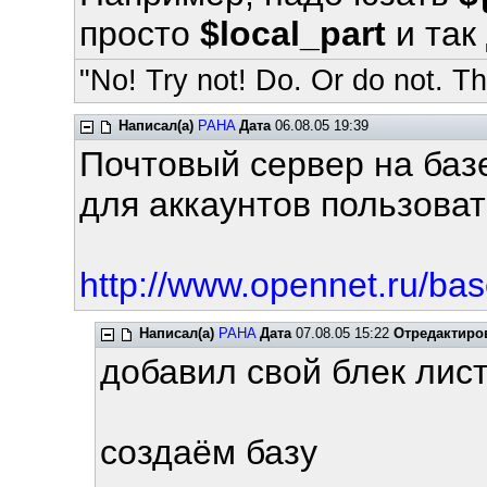
просто
$local_part
и так 
"No! Try not! Do. Or do not. The
Написал(а)
PAHA
Дата
06.08.05 19:39
Почтовый сервер на баз
для аккаунтов пользоват
http://www.opennet.ru/bas
Написал(а)
PAHA
Дата
07.08.05 15:22
Отредактиро
добавил свой блек лист
создаём базу