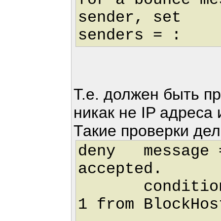
for a bounce me
sender, set
senders = :
Т.е. должен быть п
никак не IP адреса 
Такие проверки дел
deny message =
accepted.
condition = 
1 from BlockHos