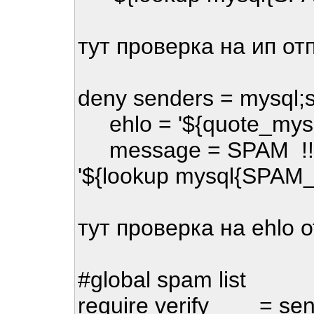
тут проверка на ип от
deny senders = mysql;s
ehlo = '${quote_mysq
message = SPAM !!! rej
'${lookup mysql{SPAM_
тут проверка на ehlo 
#global spam list
require verify = sen