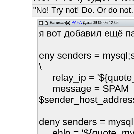
"No! Try not! Do. Or do not.
Написал(а)
PAHA
Дата
09.08.05 12:05
я вот добавил ещё п
eny senders = mysql;s
\
relay_ip = '${quote
message = SPAM !!! 
$sender_host_address i
deny senders = mysql;
ehlo = '${quote_mys