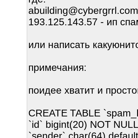
abuilding@cybergrrl.co
193.125.143.57 - ип сп
или написать какуюнит
примечания:
поидее хватит и прост
CREATE TABLE `spam_li
`id` bigint(20) NOT NUL
`sender` char(64) defaul