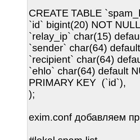
CREATE TABLE `spam_li
`id` bigint(20) NOT NUL
`relay_ip` char(15) defa
`sender` char(64) defaul
`recipient` char(64) defa
`ehlo` char(64) default 
PRIMARY KEY (`id`),
);
exim.conf добавляем п