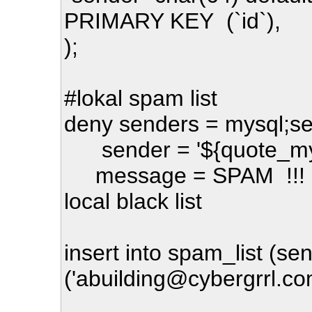
PRIMARY KEY (`id`),
);
#lokal spam list
deny senders = mysql;se
sender = '${quote_mys
message = SPAM !!! rej
local black list
insert into spam_list (se
('abuilding@cybergrrl.co