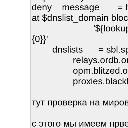
deny message = host
at $dnslist_domain block-
'${lookup mysql
{0}}'
dnslists = sbl.spa
relays.ordb.org 
opm.blitzed.org
proxies.blackhole
тут проверка на миро
с этого мы имеем прве