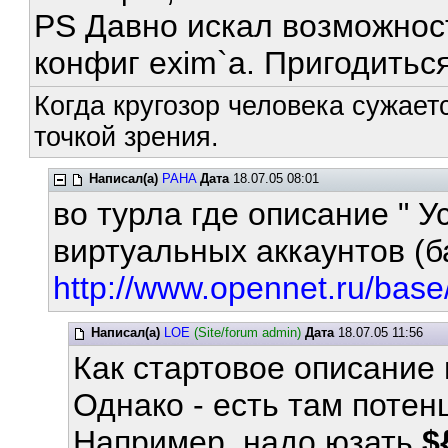
PS Давно искал возможност
конфиг exim`a. Пригодитьс
Когда кругозор человека сужает
точкой зрения.
Написал(а)
PAHA
Дата
18.07.05 08:01
во турла где описание " 
виртуальных аккаунтов (б
http://www.opennet.ru/base
Написал(а)
LOE
(Site/forum admin)
Дата
18.07.05 11:56
Как стартовое описание
Однако - есть там поте
Например, надо юзать
$