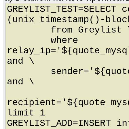
GREYLIST_TEST=SELECT c
(unix_timestamp()-bloc
from Greylist 
where
relay_ip='${quote_mysq
and \
sender='${quote_my
and \
recipient='${quote_mys
limit 1
GREYLIST_ADD=INSERT in