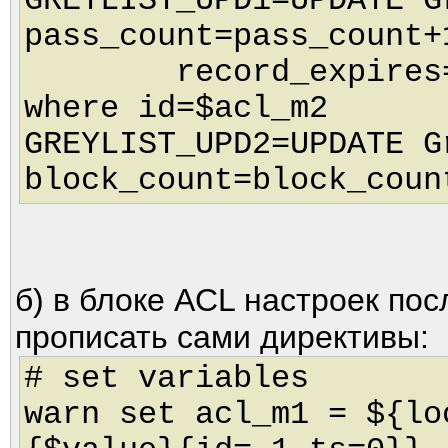
GREYLIST_UPD1=UPDATE G
pass_count=pass_count+
record_expires=uni
where id=$acl_m2
GREYLIST_UPD2=UPDATE G
block_count=block_coun
б) в блоке ACL настроек по
прописать сами директивы:
# set variables
warn set acl_m1 = ${lo