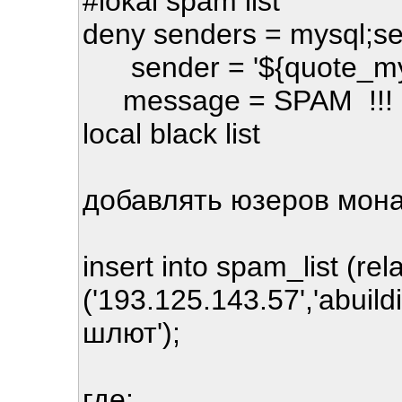
#lokal spam list
deny senders = mysql;se
sender = '${quote_mys
message = SPAM !!! rej
local black list
добавлять юзеров мон
insert into spam_list (re
('193.125.143.57','abui
шлют');
где: