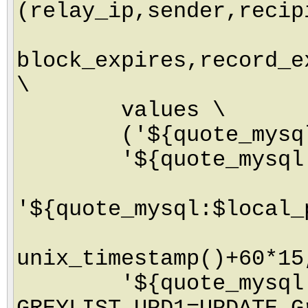
(relay_ip,sender,recip
block_expires,record_e
\
values \
('${quote_mysql:$s
'${quote_mysql:$se
'${quote_mysql:$local_
unix_timestamp()+60*15
'${quote_mysql:$se