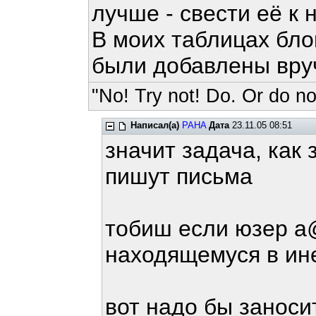
лучше - свести её к 
В моих таблицах бло
были добавлены вруч
"No! Try not! Do. Or do not
Написал(а)
PAHA
Дата
23.11.05 08:51
значит задача, как 
пишут письма
тобиш если юзер a
находящемуся в ине
вот надо бы заноси