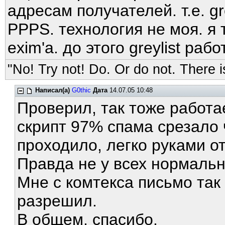
адресам получателей. т.е. gr
PPPS. технология не моя. я
exim'а. до этого greylist ра
"No! Try not! Do. Or do not. There is
Написал(а)
G0thic
Дата
14.07.05 10:48
Проверил, так тоже работа
скрипт 97% спама срезало 
проходило, легко руками о
Правда не у всех нормальн
Мне с комтекса письмо так
разрешил.
В общем, спасибо.