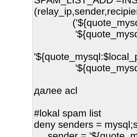
SPAM_LIST_ADD =INSE
(relay_ip,sender,recipie
('${quote_mysql:$s
'${quote_mysql:$s
'${quote_mysql:$local_
'${quote_mysql:$s
далее acl
#lokal spam list
deny senders = mysql;s
sender = '${quote_my