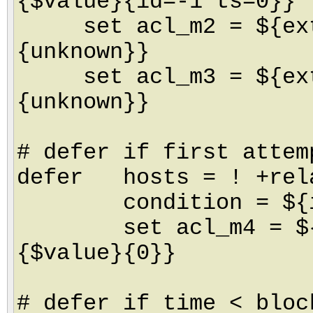
{$value}{id=-1 ts=0}}
set acl_m2 = ${extr
{unknown}}
set acl_m3 = ${extr
{unknown}}
# defer if first attem
defer hosts = ! +rel
condition = ${if <
set acl_m4 = ${loo
{$value}{0}}
# defer if time < bloc