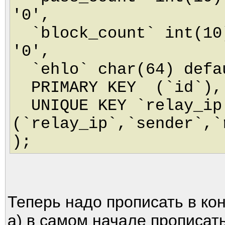
'0',
`block_count` int(10)
'0',
`ehlo` char(64) defa
PRIMARY KEY (`id`),
UNIQUE KEY `relay_ip
(`relay_ip`,`sender`,`
);
Теперь надо прописать в кон
а) в самом начале прописат