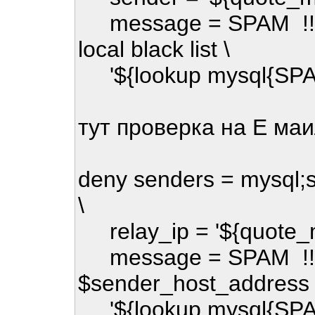
message = SPAM !!! re
local black list \
'${lookup mysql{SPAM
тут проверка на Е ма
deny senders = mysql;s
\
relay_ip = '${quote_m
message = SPAM !!! r
$sender_host_address is 
'${lookup mysql{SPAM