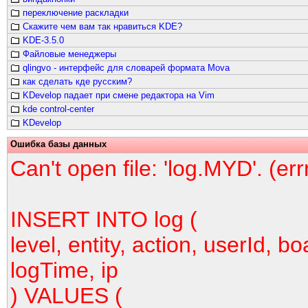
переключение раскладки
Скажите чем вам так нравиться KDE?
KDE-3.5.0
Файловые менеджеры
qlingvo - интерфейс для словарей формата Mova
как сделать кде русским?
KDevelop падает при смене редактора на Vim
kde control-center
KDevelop
Ошибка базы данных
Can't open file: 'log.MYD'. (er
INSERT INTO log (
level, entity, action, userId, bo
logTime, ip
) VALUES (