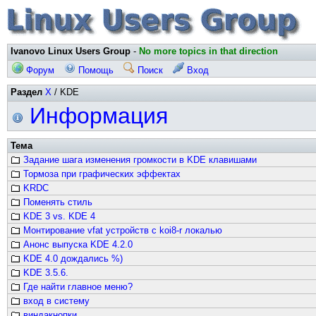
Ivanovo Linux Users Group
-
No more topics in that direction
Форум
Помощь
Поиск
Вход
Раздел
X
/ KDE
Информация
Тема
Задание шага изменения громкости в KDE клавишами
Тормоза при графических эффектах
KRDC
Поменять стиль
KDE 3 vs. KDE 4
Монтирование vfat устройств с koi8-r локалью
Анонс выпуска KDE 4.2.0
KDE 4.0 дождались %)
KDE 3.5.6.
Где найти главное меню?
вход в систему
виндакнопки