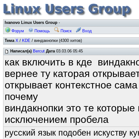
Ivanovo Linux Users Group
-
Форум
Помощь
Поиск
Вход
Тема
X
/
KDE
/ виндакнопки (4300 хитов)
Написал(а)
Bercut
Дата
03.03.06 05:45
как включить в кде виндакн
вернее ту каторая открывает
открывает контекстное сама
почему
виндакнопки это те которые
исключением пробела
русский язык подобен искуству ку