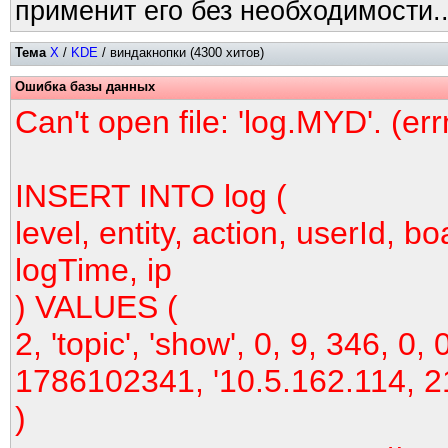
применит его без необходимости..
Тема
X
/
KDE
/ виндакнопки (4300 хитов)
Ошибка базы данных
Can't open file: 'log.MYD'. (er
INSERT INTO log (
level, entity, action, userId, bo
logTime, ip
) VALUES (
2, 'topic', 'show', 0, 9, 346, 0, 
1786102341, '10.5.162.114, 2
)