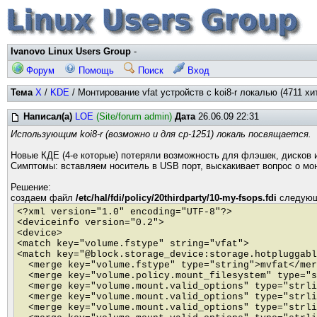
Ivanovo Linux Users Group
-
Форум
Помощь
Поиск
Вход
Тема
X
/
KDE
/ Монтирование vfat устройств с koi8-r локалью (4711 хи
Написал(а)
LOE
(Site/forum admin)
Дата
26.06.09 22:31
Использующим koi8-r (возможно и для cp-1251) локаль посвящается.
Новые КДЕ (4-е которые) потеряли возможность для флэшек, дисков и 
Симптомы: вставляем носитель в USB порт, выскакивает вопрос о мо
Решение:
создаем файл
/etc/hal/fdi/policy/20thirdparty/10-my-fsops.fdi
следующ
<?xml version="1.0" encoding="UTF-8"?>
<deviceinfo version="0.2">
<device>
<match key="volume.fstype" string="vfat">
<match key="@block.storage_device:storage.hotpluggabl
<merge key="volume.fstype" type="string">mvfat</mer
<merge key="volume.policy.mount_filesystem" type="s
<merge key="volume.mount.valid_options" type="strli
<merge key="volume.mount.valid_options" type="strli
<merge key="volume.mount.valid_options" type="strli