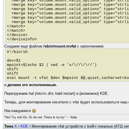
<merge key="volume.mount.valid_options" type="strli
<merge key="volume.mount.valid_options" type="strli
<merge key="volume.mount.valid_options" type="strli
<merge key="volume.mount.valid_options" type="strli
<merge key="volume.mount.valid_options" type="strli
<merge key="volume.mount.valid_options" type="strli
</match>
</match>
</device>
</deviceinfo>
Создаем еще файлик
/sbin/mount.mvfat
с наполнением:
#!/bin/sh
dev=$1
mpoint=$(echo $2 | sed -e 's/\//\/\//')
shift
shift
eval mount -t vfat $dev $mpoint $@,quiet,iocharset=ko
и
делаем его исполняемым.
Перегружаем hal (/etc/rc.d/rc.hald restart) и (возможно) KDE.
Теперь, для монтировании носителя с vfat будет использоваться наш 
Наслаждаемся
"No! Try not! Do. Or do not. There is no try." -- Yoda
Тема
X
/
KDE
/ Монтирование vfat устройств с koi8-r локалью (4711 хи