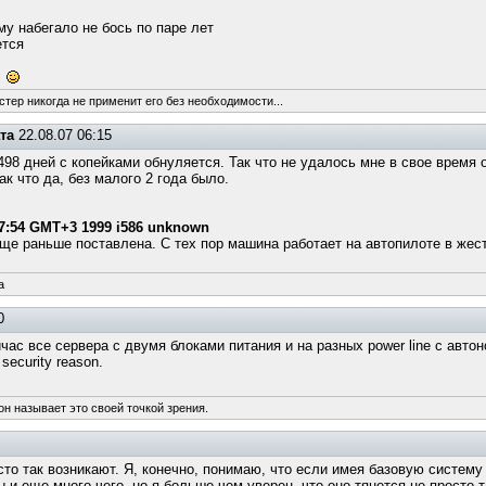
му набегало не бось по паре лет
ется
!
стер никогда не применит его без необходимости...
та
22.08.07 06:15
 498 дней с копейками обнуляется. Так что не удалось мне в свое время
к что да, без малого 2 года было.
:07:54 GMT+3 1999 i586 unknown
еще раньше поставлена. С тех пор машина работает на автопилоте в жест
a
0
час все сервера с двумя блоками питания и на разных power line c авт
security reason.
он называет это своей точкой зрения.
то так возникают. Я, конечно, понимаю, что если имея базовую систему
 и еще много чего, но я больше чем уверен, что оно тянется не просто т