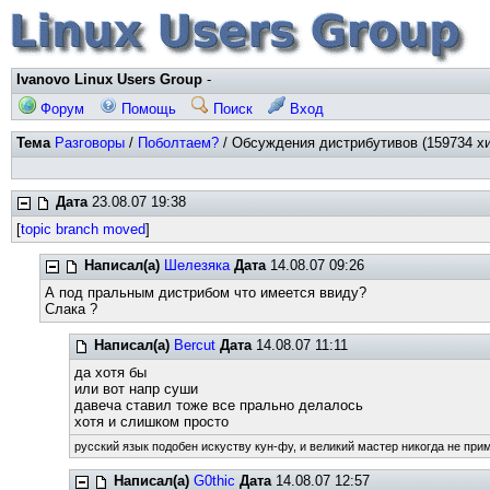
Ivanovo Linux Users Group
-
Форум
Помощь
Поиск
Вход
Тема
Разговоры
/
Поболтаем?
/ Обсуждения дистрибутивов (159734 хи
Дата
23.08.07 19:38
[
topic branch moved
]
Написал(а)
Шелезяка
Дата
14.08.07 09:26
А под пральным дистрибом что имеется ввиду?
Слака ?
Написал(а)
Bercut
Дата
14.08.07 11:11
да хотя бы
или вот напр суши
давеча ставил тоже все прально делалось
хотя и слишком просто
русский язык подобен искуству кун-фу, и великий мастер никогда не прим
Написал(а)
G0thic
Дата
14.08.07 12:57