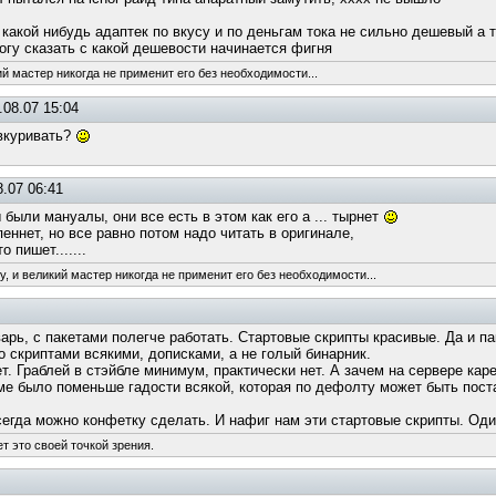
какой нибудь адаптек по вкусу и по деньгам тока не сильно дешевый а
гу сказать с какой дешевости начинается фигня
ий мастер никогда не применит его без необходимости...
.08.07 15:04
овкуривать?
.07 06:41
 были мануалы, они все есть в этом как его а ... тырнет
еннет, но все равно потом надо читать в оригинале,
 пишет.......
, и великий мастер никогда не применит его без необходимости...
арь, с пакетами полегче работать. Стартовые скрипты красивые. Да и па
со скриптами всякими, дописками, а не голый бинарник.
ет. Граблей в стэйбле минимум, практически нет. А зачем на сервере ка
еме было поменьше гадости всякой, которая по дефолту может быть пос
сегда можно конфетку сделать. И нафиг нам эти стартовые скрипты. Один
т это своей точкой зрения.