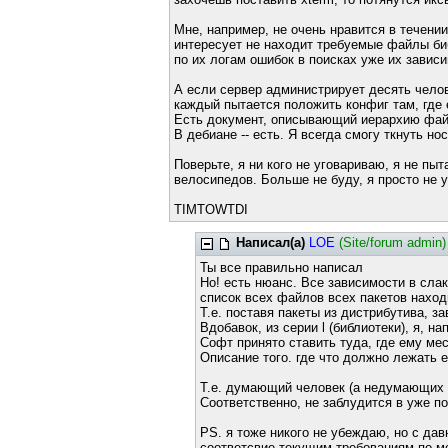
Мне, например, не очень нравится в течении
интересует не находит требуемые файлы би
по их логам ошибок в поисках уже их зависи
А если сервер администрирует десять челов
каждый пытается положить конфиг там, где е
Есть документ, описывающий иерархию фай
В дебиане -- есть. Я всегда смогу ткнуть нос
Поверьте, я ни кого не уговариваю, я не пы
велосипедов. Больше не буду, я просто не 
TIMTOWTDI
Написал(а)
LOE
(Site/forum admin)
Ты все правильно написал
Но! есть нюанс. Все зависимости в сла
список всех файлов всех пакетов нахо
Т.е. поставя пакеты из дистрибутива, з
Вдобавок, из серии l (библиотеки), я, н
Софт принято ставить туда, где ему мес
Описание того. где что должно лежать 
Т.е. думающий человек (а недумающих 
Соответственно, не заблудится в уже п
PS. я тоже никого не убеждаю, но с дав
соответсвие текущим требованиям по 