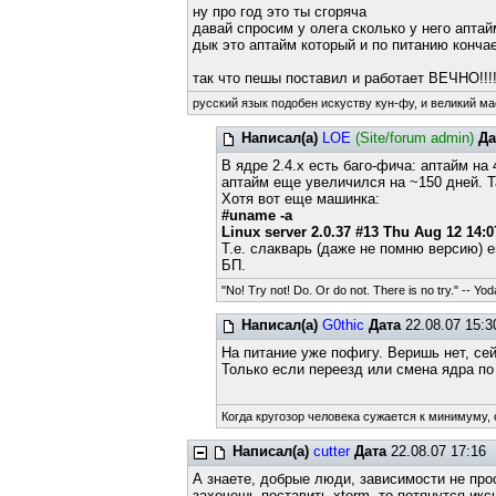
ну про год это ты сгоряча
давай спросим у олега сколько у него аптай
дык это аптайм который и по питанию конча
так что пешы поставил и работает ВЕЧНО!!!
русский язык подобен искуству кун-фу, и великий ма
Написал(а)
LOE
(Site/forum admin)
Да
В ядре 2.4.x есть баго-фича: аптайм на
аптайм еще увеличился на ~150 дней. Та
Хотя вот еще машинка:
#uname -a
Linux server 2.0.37 #13 Thu Aug 12 14
Т.е. слакварь (даже не помню версию) 
БП.
"No! Try not! Do. Or do not. There is no try." -- Yod
Написал(а)
G0thic
Дата
22.08.07 15:3
На питание уже пофигу. Веришь нет, сей
Только если переезд или смена ядра по 
Когда кругозор человека сужается к минимуму, 
Написал(а)
cutter
Дата
22.08.07 17:16
А знаете, добрые люди, зависимости не прос
захочешь поставить xterm, то потянутся иксы