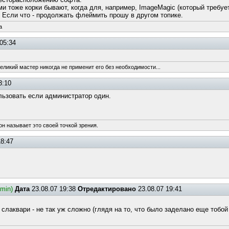
и тоже корки бывают, когда для, например, ImageMagic (который требуе
. Если что - продолжать флеймить прошу в другом топике.
a
05:34
великий мастер никогда не применит его без необходимости...
3:10
льзовать если администратор один.
он называет это своей точкой зрения.
18:47
dmin)
Дата
23.08.07 19:38
Отредактировано
23.08.07 19:41
в слаквари - не так уж сложно (глядя на то, что было заделано еще тоб