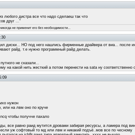
 из любого дистра все что надо сделаеш так что
ов друг ..."
никогда не применит его без необходимости...
:30
ил диски... НО под него нашлись фирменные драйвера от виа... после и
ивают райд. т.е нужно программный райд делать.
путного не сказали...
му на какой нить жесткий а потом перенести на sata ну соответственно 
6:09
имхо нужон
, или на лвм оно по круче
r ncq чтобы получче пахало
нды, все равно раид мутится дровами забирая ресурсы, а ламера под вин
 если уж софтовый то мд или лвм и никакий подъё..мов все по чесному
л пытался на ich8r раид типа апаратный замутить, хххх не вышло