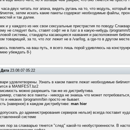
 часа-двух читать лог апача, видеть ругань на то, что модуль, который 
блиотек, затем искать какие пакеты содержат необходимые файлы, прох
мостей и так далее.
ек и у каждого из них свои сексуальные пристрастия по поводу Слаквар
му не следует быть, ставят софт не в /usr а в какую-нибудь /programm/b
ловой системы, стандарты касающиеся названия и расположения библи
ом товарищей, за то, что лог лежит не в /var/log, а где-то в другом месте
таюсь повлиять на ваш путь, я всего лишь порой удивляюсь на конструи
умею убеждать 8-)
Дата
23.08.07 05:22
квари удовлетворены. Узнать в каком пакете лежат необходимые библиоте
дится в MANIFEST.bz2
ависимость можно разрешить так-же из дистрибутива.
апример, ставлю все пакеты - никогда не знаешь что может потребоваться
то и никаких /programm/bin просто не бывает.
есть (наверное) в каждом дистрибутиве:
man hier
допускать до администрирования серверов нельзя) всегда поставит куд
оставленной системе
них пор за слакварью тянется "след" какой-то необустроенности. В наст
месторасположению софта.