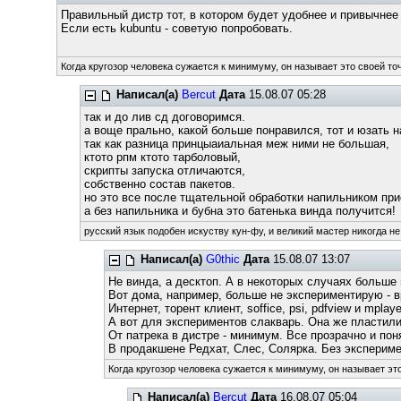
Правильный дистр тот, в котором будет удобнее и привычнее 
Если есть kubuntu - советую попробовать.
Когда кругозор человека сужается к минимуму, он называет это своей то
Написал(а)
Bercut
Дата
15.08.07 05:28
так и до лив сд договоримся.
а воще прально, какой больше понравился, тот и юзать н
так как разница принцыаиальная меж ними не большая,
ктото рпм ктото тарболовый,
скрипты запуска отличаются,
собственно состав пакетов.
но это все после тщательной обработки напильником при
а без напильника и бубна это батенька винда получится!
русский язык подобен искуству кун-фу, и великий мастер никогда не
Написал(а)
G0thic
Дата
15.08.07 13:07
Не винда, а десктоп. А в некоторых случаях больше 
Вот дома, например, больше не экспериментирую - в
Интернет, торент клиент, soffice, psi, pdfview и mpla
А вот для экспериментов слакварь. Она же пластилин
От патрека в дистре - минимум. Все прозрачно и пон
В продакшене Редхат, Слес, Солярка. Без экспериме
Когда кругозор человека сужается к минимуму, он называет это
Написал(а)
Bercut
Дата
16.08.07 05:04