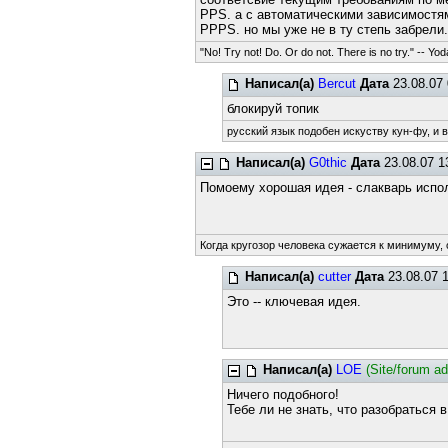
PPS. а с автоматическими зависимостям
PPPS. но мы уже не в ту степь забрели
"No! Try not! Do. Or do not. There is no try." -- Yod
Написал(а)
Bercut
Дата
23.08.07 
блокируй топик
русский язык подобен искуству кун-фу, и 
Написал(а)
G0thic
Дата
23.08.07 1
Помоему хорошая идея - слакварь испо
Когда кругозор человека сужается к минимуму, 
Написал(а)
cutter
Дата
23.08.07 
Это -- ключевая идея.
Написал(а)
LOE
(Site/forum a
Ничего подобного!
Тебе ли не знать, что разобраться 