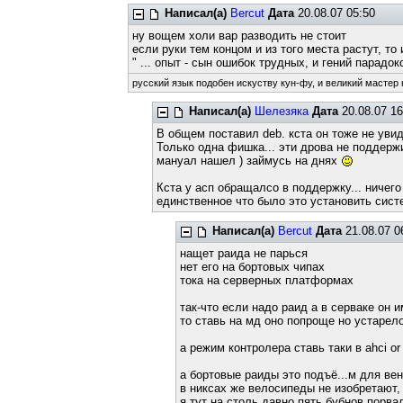
Написал(а)
Bercut
Дата
20.08.07 05:50
ну вощем холи вар разводить не стоит
если руки тем концом и из того места растут, то
" ... опыт - сын ошибок трудных, и гений парадокс
русский язык подобен искуству кун-фу, и великий мастер 
Написал(а)
Шелезяка
Дата
20.08.07 16
В общем поставил deb. кста он тоже не увид
Только одна фишка... эти дрова не поддерж
мануал нашел ) займусь на днях
Кста у асп обращалсо в поддержку... ничего 
единственное что было это установить систе
Написал(а)
Bercut
Дата
21.08.07 0
нащет раида не парься
нет его на бортовых чипах
тока на серверных платформах
так-что если надо раид а в серваке он 
то ставь на мд оно попроще но устарело
а режим контролера ставь таки в ahci o
а бортовые раиды это подъё...м для ве
в никсах же велосипеды не изобретают,
я тут на столь давно пять бубнов порва