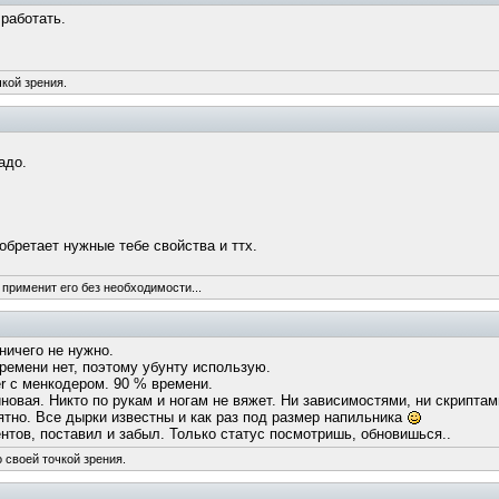
работать.
чкой зрения.
адо.
обретает нужные тебе свойства и ттх.
 применит его без необходимости...
ничего не нужно.
ремени нет, поэтому убунту использую.
yer c менкодером. 90 % времени.
овая. Никто по рукам и ногам не вяжет. Ни зависимостями, ни скриптам
ятно. Все дырки известны и как раз под размер напильника
нтов, поставил и забыл. Только статус посмотришь, обновишься..
 своей точкой зрения.