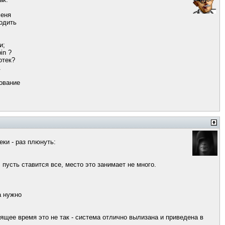
меня
одить
и;
in ?
отек?
.
рование
ки - раз плюнуть:
, пусть ставится все, место это занимает не много.
а нужно
оящее время это не так - система отлично вылизана и приведена в