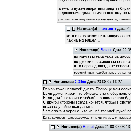
а ежели нужен апаратный раид выбирай 
с дешевыми дела не имел поэтому не мо
русский язык подобен искуству кун-фу, и велик
Написал(а)
Шелезяка
Дата
21
кста а нету каких нить мануалов п
Как на мд нашел...
Написал(а)
Bercut
Дата
22.08
по какой бы тебе теме не нужны
по русски я в основном юзаю оп
а то перевод иногда не совсем то
русский язык подобен искуству кун-фу
Написал(а)
G0thic
Дата
20.08.07 16:27
Debian тоже неплохой дистр. Попроще чем слакв
Если демон какой - то обязательно с оберткой, 
Если для "поставил и забыл", то вполне подойд
С другой стороны всегда хочется, чтобы в сист
иксов случайно всандалить.
Чем слака и хороша, что из неё твердой рукой в
Когда кругозор человека сужается к минимуму, он называе
Написал(а)
Bercut
Дата
21.08.07 06:13