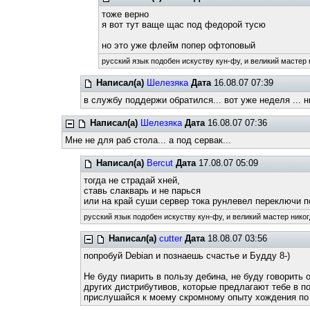
тоже верно
я вот тут ваще щас под федорой тусю
но это уже флейм попер офтоповый
русский язык подобен искуству кун-фу, и великий мастер 
Написал(а)
Шелезяка
Дата
16.08.07 07:39
в службу поддержи обратился... вот уже неделя ... н
Написал(а)
Шелезяка
Дата
16.08.07 07:36
Мне не для раб стола... а под сервак...
Написал(а)
Bercut
Дата
17.08.07 05:09
тогда не страдай хней,
ставь слакварь и не парься
или на край суши сервер тока рунлевел переключи п
русский язык подобен искуству кун-фу, и великий мастер никог
Написал(а)
cutter
Дата
18.08.07 03:56
попробуй Debian и познаешь счастье и Будду 8-)
Не буду пиарить в пользу дебина, не буду говорить 
других дистрибутивов, которые предлагают тебе в по
прислушайся к моему скромному опыту хождения по 