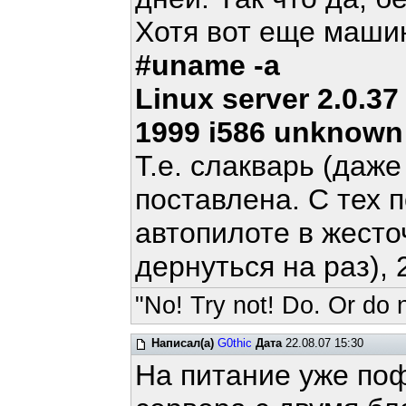
Хотя вот еще маши
#uname -a
Linux server 2.0.3
1999 i586 unknown
Т.е. слакварь (даж
поставлена. С тех 
автопилоте в жесто
дернуться на раз), 
"No! Try not! Do. Or do n
Написал(а)
G0thic
Дата
22.08.07 15:30
На питание уже поф