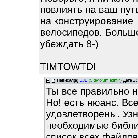
повлиять на ваш пут
на конструирование
велосипедов. Больше
убеждать 8-)
TIMTOWTDI
Написал(а)
LOE
(Site/forum admin)
Дата
23.
Ты все правильно 
Но! есть нюанс. Вс
удовлетворены. Узн
необходимые библио
список всех файлов