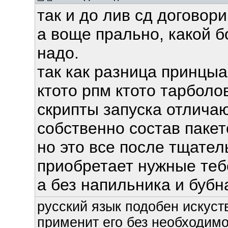
так и до лив сд договори
а воще прально, какой б
надо.
так как разница принцы
ктото рпм ктото тарболо
скрипты запуска отличаю
собственно состав пакет
но это все после тщате
приобретает нужные тебе
а без напильника и бубн
русский язык подобен искуств
применит его без необходимос