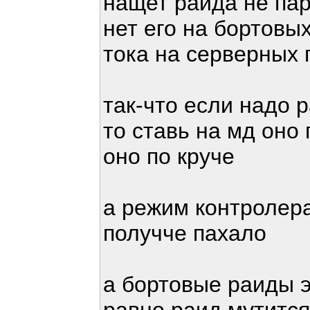
нащет раида не па
нет его на бортовы
тока на серверных
так-что если надо 
то ставь на мд оно
оно по круче
а режим контролера 
получче пахало
а бортовые раиды э