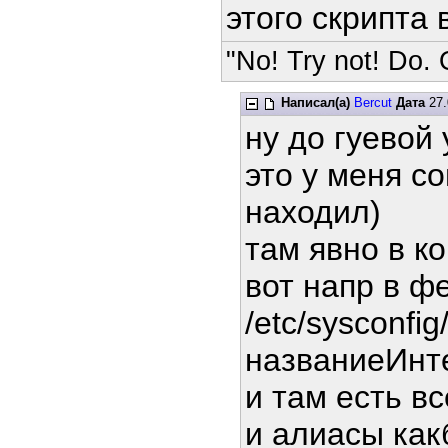
этого скрипта в
"No! Try not! Do. O
Написал(а)
Bercut
Дата
27.
ну до гуевой
это у меня со
находил)
там явно в к
вот напр в ф
/etc/sysconfig/
названиеИнт
и там есть вс
и алиасы как