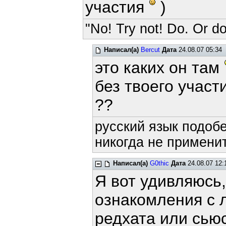
участия
)
"No! Try not! Do. Or do
Написал(а)
Bercut
Дата
24.08.07 05:34
это каких он там
без твоего участ
??
русский язык подобе
никогда не применит
Написал(а)
G0thic
Дата
24.08.07 12:
Я вот удивляюсь,
ознакомления с 
редхата или сьюс