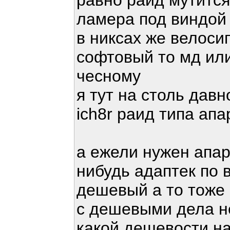
равно раид мутится
ламера под виндой 
в никсах же велоси
софтовый то мд или
чесному
я тут на столь дав
ich8r раид типа ап
а ежели нужен апа
нибудь адаптек по 
дешевый а то тоже
с дешевыми дела не
какой дешевости н