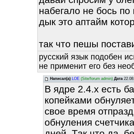
набегало не бось по
дык это аптайм кото
так что пешы постав
русский язык подобен ис
не применит его без нео
Написал(а)
LOE
(Site/forum admin)
Дата
22.08
В ядре 2.4.x есть б
копейками обнуляет
свое время отпразд
обнуления счетчик
дней. Так что да, б