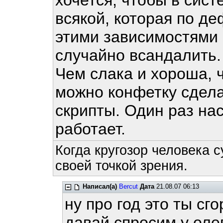
хочется, чтобы в сис
всякой, которая по де
этими зависимостями
случайно всандалить.
Чем слака и хороша, ч
можно конфетку сдела
скрипты. Один раз нас
работает.
Когда кругозор человека с
своей точкой зрения.
Написал(а)
Bercut
Дата
21.08.07 06:13
ну про год это ты сг
давай спросим у олег