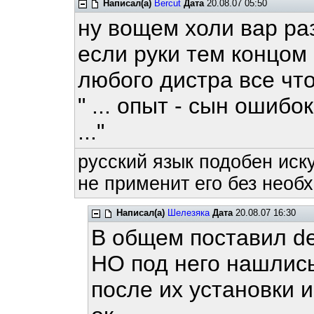
Написал(а)
Bercut
Дата
20.08.07 05:50
ну вощем холи вар ра
если руки тем концом и
любого дистра все чт
" ... опыт - сын ошибо
..."
русский язык подобен иску
не применит его без необх
Написал(а)
Шелезяка
Дата
20.08.07 16:30
В общем поставил deb
НО под него нашлись
после их установки 