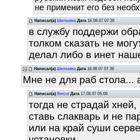
не применит его без необх
Написал(а)
Шелезяка
Дата
16.08.07 07:39
в службу поддержи обрат
толком сказать не могут
делал либо в инет наше
Написал(а)
Шелезяка
Дата
16.08.07 07:36
Мне не для раб стола... а
Написал(а)
Bercut
Дата
17.08.07 05:09
тогда не страдай хней,
ставь слакварь и не па
или на край суши серв
установки