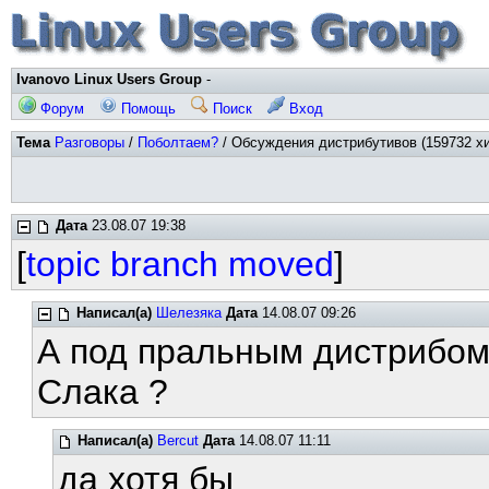
Ivanovo Linux Users Group
-
Форум
Помощь
Поиск
Вход
Тема
Разговоры
/
Поболтаем?
/ Обсуждения дистрибутивов (159732 хи
Дата
23.08.07 19:38
[
topic branch moved
]
Написал(а)
Шелезяка
Дата
14.08.07 09:26
А под пральным дистрибом
Слака ?
Написал(а)
Bercut
Дата
14.08.07 11:11
да хотя бы