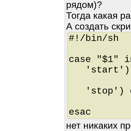
рядом)?
Тогда какая р
А создать скри
#!/bin/sh
case "$1" i
'start') с
;
'stop') су
;
esac
нет никаких пр