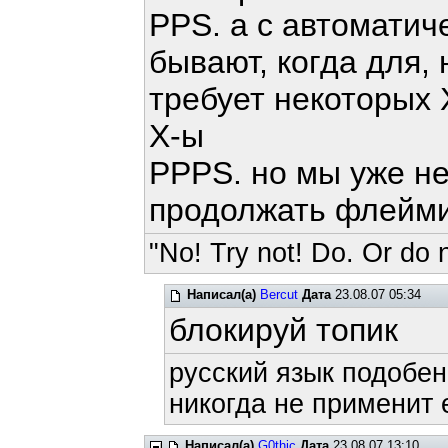
PPS. а с автоматич
бывают, когда для,
требует некоторых 
Х-ы
PPPS. но мы уже не 
продолжать флейми
"No! Try not! Do. Or do n
Написал(а)
Bercut
Дата
23.08.07 05:34
блокируй топик
русский язык подобен
никогда не применит е
Написал(а)
G0thic
Дата
23.08.07 13:10